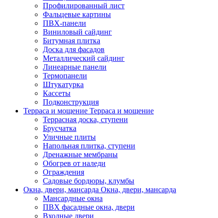
Профилированный лист
Фальцевые картины
ПВХ-панели
Виниловый сайдинг
Битумная плитка
Доска для фасадов
Металлический сайдинг
Линеарные панели
Термопанели
Штукатурка
Кассеты
Подконструкция
Терраса и мощение
Терраса и мощение
Террасная доска, ступени
Брусчатка
Уличные плиты
Напольная плитка, ступени
Дренажные мембраны
Обогрев от наледи
Ограждения
Садовые бордюры, клумбы
Окна, двери, мансарда
Окна, двери, мансарда
Мансардные окна
ПВХ фасадные окна, двери
Входные двери