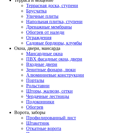
Терраса и мощение
Террасная доска, ступени
Брусчатка
Уличные плиты
Напольная плитка, ступени
Дренажные мембраны
Обогрев от наледи
Ограждения
Садовые бордюры, клумбы
Окна, двери, мансарда
Мансардные окна
ПВХ фасадные окна, двери
Входные двери
Зенитные фонари, люки
Алюминиевые конструкции
Порталы
Рольставни
Шторы, жалюзи, сетки
Чердачные лестницы
Подоконники
Обогрев
Ворота, заборы
Профилированный лист
Штакетник
Откатные ворота