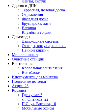
Ленты, скотчи
Дерево и ДПК
Террасная, половая доска
Ограждения
Фасадная доска
Брус, доска, лаги
Вагонка
Клумбы и грядки
Дымоходы
Дымоходные системы
Оклады, кожухи, колпаки
Печной кирпич
Металлопрокат
Очистные станции
Вентиляция
Кровельная вентиляция
Вентблоки
Инструменты для монтажа
Подвесные потолки
Акции
26
Корзина
Где купить?
ул. Оптиков, 22
П.С. ул. Воскова, 10
Мобильные офисы