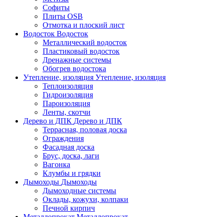
Софиты
Плиты OSB
Отмотка и плоский лист
Водосток
Водосток
Металлический водосток
Пластиковый водосток
Дренажные системы
Обогрев водостока
Утепление, изоляция
Утепление, изоляция
Теплоизоляция
Гидроизоляция
Пароизоляция
Ленты, скотчи
Дерево и ДПК
Дерево и ДПК
Террасная, половая доска
Ограждения
Фасадная доска
Брус, доска, лаги
Вагонка
Клумбы и грядки
Дымоходы
Дымоходы
Дымоходные системы
Оклады, кожухи, колпаки
Печной кирпич
Металлопрокат
Металлопрокат