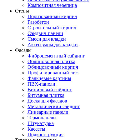
Композитная черепица
Стены
Поризованный кирпич
Газобетон
Строительный кирпич
Сэндвич-панели
Смеси для кладки
Аксессуары для кладки
Фасады
Фиброцементный сайдинг
Облицовочная плитка
Облицовочный кирпич
Профилированный лист
Фальцевые картины
ПВХ-панели
Виниловый сайдинг
Битумная плитка
Доска для фасадов
Металлический сайдинг
Линеарные панели
Термопанели
Штукатурка
Кассеты
Подконструкция