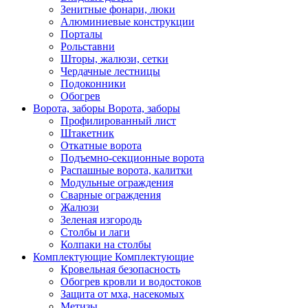
Зенитные фонари, люки
Алюминиевые конструкции
Порталы
Рольставни
Шторы, жалюзи, сетки
Чердачные лестницы
Подоконники
Обогрев
Ворота, заборы
Ворота, заборы
Профилированный лист
Штакетник
Откатные ворота
Подъемно-секционные ворота
Распашные ворота, калитки
Модульные ограждения
Сварные ограждения
Жалюзи
Зеленая изгородь
Столбы и лаги
Колпаки на столбы
Комплектующие
Комплектующие
Кровельная безопасность
Обогрев кровли и водостоков
Защита от мха, насекомых
Метизы