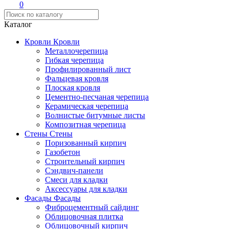
0
Каталог
Кровли
Кровли
Металлочерепица
Гибкая черепица
Профилированный лист
Фальцевая кровля
Плоская кровля
Цементно-песчаная черепица
Керамическая черепица
Волнистые битумные листы
Композитная черепица
Стены
Стены
Поризованный кирпич
Газобетон
Строительный кирпич
Сэндвич-панели
Смеси для кладки
Аксессуары для кладки
Фасады
Фасады
Фиброцементный сайдинг
Облицовочная плитка
Облицовочный кирпич