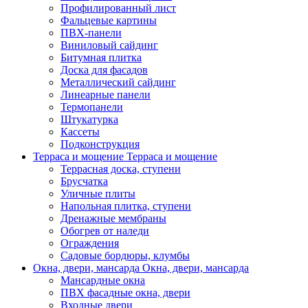
Профилированный лист
Фальцевые картины
ПВХ-панели
Виниловый сайдинг
Битумная плитка
Доска для фасадов
Металлический сайдинг
Линеарные панели
Термопанели
Штукатурка
Кассеты
Подконструкция
Терраса и мощение
Терраса и мощение
Террасная доска, ступени
Брусчатка
Уличные плиты
Напольная плитка, ступени
Дренажные мембраны
Обогрев от наледи
Ограждения
Садовые бордюры, клумбы
Окна, двери, мансарда
Окна, двери, мансарда
Мансардные окна
ПВХ фасадные окна, двери
Входные двери