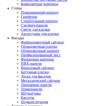
Композитная черепица
Стены
Поризованный кирпич
Газобетон
Строительный кирпич
Сэндвич-панели
Смеси для кладки
Аксессуары для кладки
Фасады
Фиброцементный сайдинг
Облицовочная плитка
Облицовочный кирпич
Профилированный лист
Фальцевые картины
ПВХ-панели
Виниловый сайдинг
Битумная плитка
Доска для фасадов
Металлический сайдинг
Линеарные панели
Термопанели
Штукатурка
Кассеты
Подконструкция