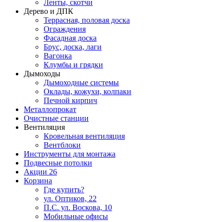
Ленты, скотчи
Дерево и ДПК
Террасная, половая доска
Ограждения
Фасадная доска
Брус, доска, лаги
Вагонка
Клумбы и грядки
Дымоходы
Дымоходные системы
Оклады, кожухи, колпаки
Печной кирпич
Металлопрокат
Очистные станции
Вентиляция
Кровельная вентиляция
Вентблоки
Инструменты для монтажа
Подвесные потолки
Акции
26
Корзина
Где купить?
ул. Оптиков, 22
П.С. ул. Воскова, 10
Мобильные офисы