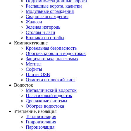
Подъемно-секционные ворота
Распашные ворота, калитки
Модульные ограждения
Сварные ограждения
Жалюзи
Зеленая изгородь
Столбы и лаги
Колпаки на столбы
Комплектующие
Кровельная безопасность
Обогрев кровли и водостоков
Защита от мха, насекомых
Метизы
Софиты
Плиты OSB
Отмотка и плоский лист
Водосток
Металлический водосток
Пластиковый водосток
Дренажные системы
Обогрев водостока
Утепление, изоляция
Теплоизоляция
Гидроизоляция
Пароизоляция