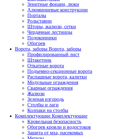
Зенитные фонари, люки
Алюминиевые конструкции
Порталы
Рольставни
Шторы, жалюзи, сетки
Чердачные лестницы
Подоконники
Обогрев
Ворота, заборы
Ворота, заборы
Профилированный лист
Штакетник
Откатные ворота
Подъемно-секционные ворота
Распашные ворота, калитки
Модульные ограждения
Сварные ограждения
Жалюзи
Зеленая изгородь
Столбы и лаги
Колпаки на столбы
Комплектующие
Комплектующие
Кровельная безопасность
Обогрев кровли и водостоков
Защита от мха, насекомых
Метизы