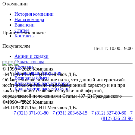
О компании
История компании
Наша команда
Вакансии
Статьи
Принимаем к оплате
Контакты
Покупателям
Пн-Пт: 10.00-19.00
Акции и скидки
Оплата товара
Доставка
© 1998 – 2026 Компания
Правовая информация
«М-ПРОФИЛЬ», ИП Меньшов Д.В.
Возврат и обмен
Обращаем ваше внимание на то, что данный интернет-сайт
Калькулятор расчета ворот
носит исключительно информационный характер и ни при
Калькулятор расчета сауны
каких условиях не является публичной офертой,
определяемой положениями Статьи 437 (2) Гражданского
кодекса РФ.
© 1998 – 2026 Компания
«М-ПРОФИЛЬ», ИП Меньшов Д.В.
+7 (921) 371-01-80
+7 (931) 203-62-15
+7 (812) 327-80-60
+7
(812) 336-23-96