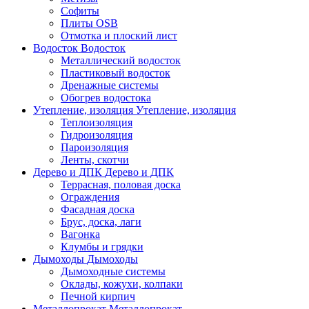
Софиты
Плиты OSB
Отмотка и плоский лист
Водосток
Водосток
Металлический водосток
Пластиковый водосток
Дренажные системы
Обогрев водостока
Утепление, изоляция
Утепление, изоляция
Теплоизоляция
Гидроизоляция
Пароизоляция
Ленты, скотчи
Дерево и ДПК
Дерево и ДПК
Террасная, половая доска
Ограждения
Фасадная доска
Брус, доска, лаги
Вагонка
Клумбы и грядки
Дымоходы
Дымоходы
Дымоходные системы
Оклады, кожухи, колпаки
Печной кирпич
Металлопрокат
Металлопрокат