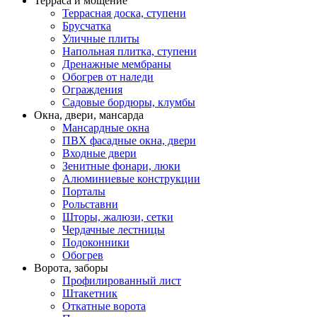
Терраса и мощение
Террасная доска, ступени
Брусчатка
Уличные плиты
Напольная плитка, ступени
Дренажные мембраны
Обогрев от наледи
Ограждения
Садовые бордюры, клумбы
Окна, двери, мансарда
Мансардные окна
ПВХ фасадные окна, двери
Входные двери
Зенитные фонари, люки
Алюминиевые конструкции
Порталы
Рольставни
Шторы, жалюзи, сетки
Чердачные лестницы
Подоконники
Обогрев
Ворота, заборы
Профилированный лист
Штакетник
Откатные ворота