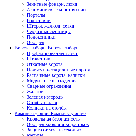
Зенитные фонари, люки
Алюминиевые конструкции
Порталы
Рольставни
Шторы, жалюзи, сетки
Чердачные лестницы
Подоконники
Обогрев
Ворота, заборы
Ворота, заборы
Профилированный лист
Штакетник
Откатные ворота
Подъемно-секционные ворота
Распашные ворота, калитки
Модульные ограждения
Сварные ограждения
Жалюзи
Зеленая изгородь
Столбы и лаги
Колпаки на столбы
Комплектующие
Комплектующие
Кровельная безопасность
Обогрев кровли и водостоков
Защита от мха, насекомых
Метизы