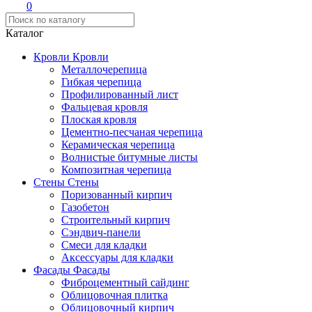
0
Каталог
Кровли
Кровли
Металлочерепица
Гибкая черепица
Профилированный лист
Фальцевая кровля
Плоская кровля
Цементно-песчаная черепица
Керамическая черепица
Волнистые битумные листы
Композитная черепица
Стены
Стены
Поризованный кирпич
Газобетон
Строительный кирпич
Сэндвич-панели
Смеси для кладки
Аксессуары для кладки
Фасады
Фасады
Фиброцементный сайдинг
Облицовочная плитка
Облицовочный кирпич