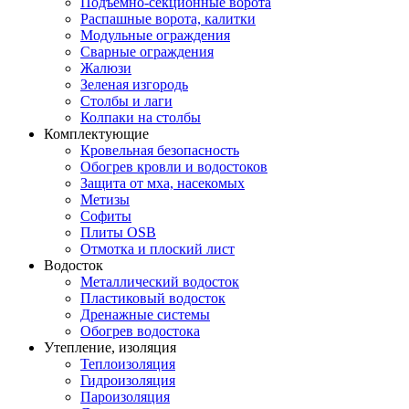
Подъемно-секционные ворота
Распашные ворота, калитки
Модульные ограждения
Сварные ограждения
Жалюзи
Зеленая изгородь
Столбы и лаги
Колпаки на столбы
Комплектующие
Кровельная безопасность
Обогрев кровли и водостоков
Защита от мха, насекомых
Метизы
Софиты
Плиты OSB
Отмотка и плоский лист
Водосток
Металлический водосток
Пластиковый водосток
Дренажные системы
Обогрев водостока
Утепление, изоляция
Теплоизоляция
Гидроизоляция
Пароизоляция