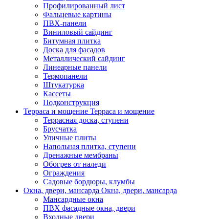
Профилированный лист
Фальцевые картины
ПВХ-панели
Виниловый сайдинг
Битумная плитка
Доска для фасадов
Металлический сайдинг
Линеарные панели
Термопанели
Штукатурка
Кассеты
Подконструкция
Терраса и мощение
Терраса и мощение
Террасная доска, ступени
Брусчатка
Уличные плиты
Напольная плитка, ступени
Дренажные мембраны
Обогрев от наледи
Ограждения
Садовые бордюры, клумбы
Окна, двери, мансарда
Окна, двери, мансарда
Мансардные окна
ПВХ фасадные окна, двери
Входные двери