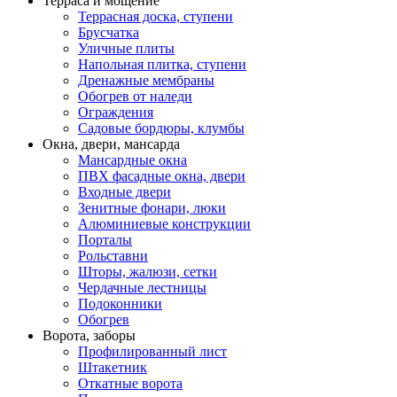
Терраса и мощение
Террасная доска, ступени
Брусчатка
Уличные плиты
Напольная плитка, ступени
Дренажные мембраны
Обогрев от наледи
Ограждения
Садовые бордюры, клумбы
Окна, двери, мансарда
Мансардные окна
ПВХ фасадные окна, двери
Входные двери
Зенитные фонари, люки
Алюминиевые конструкции
Порталы
Рольставни
Шторы, жалюзи, сетки
Чердачные лестницы
Подоконники
Обогрев
Ворота, заборы
Профилированный лист
Штакетник
Откатные ворота