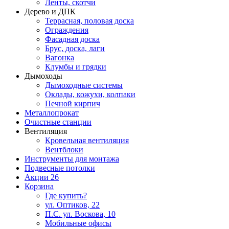
Ленты, скотчи
Дерево и ДПК
Террасная, половая доска
Ограждения
Фасадная доска
Брус, доска, лаги
Вагонка
Клумбы и грядки
Дымоходы
Дымоходные системы
Оклады, кожухи, колпаки
Печной кирпич
Металлопрокат
Очистные станции
Вентиляция
Кровельная вентиляция
Вентблоки
Инструменты для монтажа
Подвесные потолки
Акции
26
Корзина
Где купить?
ул. Оптиков, 22
П.С. ул. Воскова, 10
Мобильные офисы