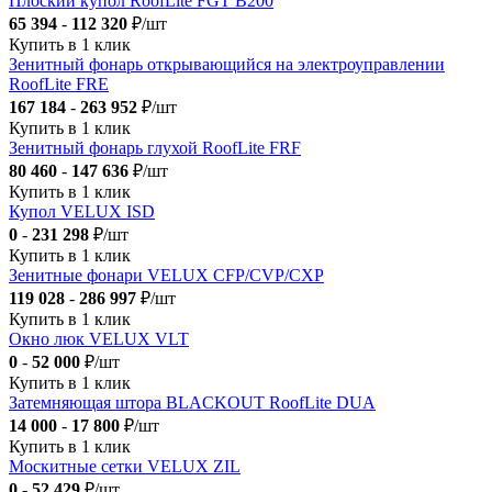
Плоский купол RoofLite FGT B200
65 394
-
112 320
₽/шт
Купить в 1 клик
Зенитный фонарь открывающийся на электроуправлении
RoofLite FRE
167 184
-
263 952
₽/шт
Купить в 1 клик
Зенитный фонарь глухой RoofLite FRF
80 460
-
147 636
₽/шт
Купить в 1 клик
Купол VELUX ISD
0
-
231 298
₽/шт
Купить в 1 клик
Зенитные фонари VELUX CFP/CVP/CXP
119 028
-
286 997
₽/шт
Купить в 1 клик
Окно люк VELUX VLT
0
-
52 000
₽/шт
Купить в 1 клик
Затемняющая штора BLACKOUT RoofLite DUA
14 000
-
17 800
₽/шт
Купить в 1 клик
Москитные сетки VELUX ZIL
0
-
52 429
₽/шт