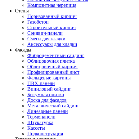
Композитная черепица
Стены
Поризованный кирпич
Газобетон
Строительный кирпич
Сэндвич-панели
Смеси для кладки
Аксессуары для кладки
Фасады
Фиброцементный сайдинг
Облицовочная плитка
Облицовочный кирпич
Профилированный лист
Фальцевые картины
ПВХ-панели
Виниловый сайдинг
Битумная плитка
Доска для фасадов
Металлический сайдинг
Линеарные панели
Термопанели
Штукатурка
Кассеты
Подконструкция