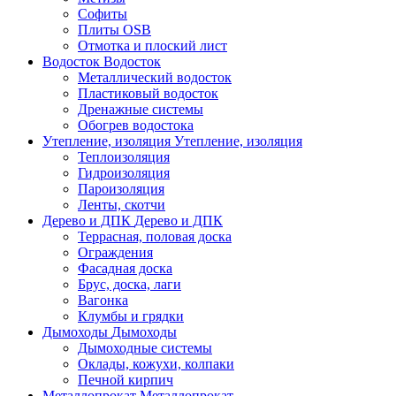
Софиты
Плиты OSB
Отмотка и плоский лист
Водосток
Водосток
Металлический водосток
Пластиковый водосток
Дренажные системы
Обогрев водостока
Утепление, изоляция
Утепление, изоляция
Теплоизоляция
Гидроизоляция
Пароизоляция
Ленты, скотчи
Дерево и ДПК
Дерево и ДПК
Террасная, половая доска
Ограждения
Фасадная доска
Брус, доска, лаги
Вагонка
Клумбы и грядки
Дымоходы
Дымоходы
Дымоходные системы
Оклады, кожухи, колпаки
Печной кирпич
Металлопрокат
Металлопрокат