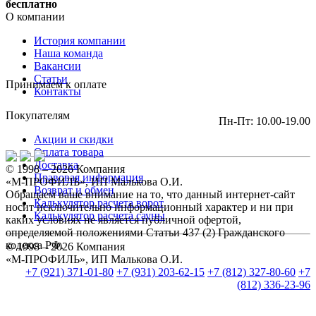
бесплатно
О компании
История компании
Наша команда
Вакансии
Статьи
Принимаем к оплате
Контакты
Покупателям
Пн-Пт: 10.00-19.00
Акции и скидки
Оплата товара
Доставка
© 1998 – 2026 Компания
Правовая информация
«М-ПРОФИЛЬ», ИП Малькова О.И.
Возврат и обмен
Обращаем ваше внимание на то, что данный интернет-сайт
Калькулятор расчета ворот
носит исключительно информационный характер и ни при
Калькулятор расчета сауны
каких условиях не является публичной офертой,
определяемой положениями Статьи 437 (2) Гражданского
кодекса РФ.
© 1998 – 2026 Компания
«М-ПРОФИЛЬ», ИП Малькова О.И.
+7 (921) 371-01-80
+7 (931) 203-62-15
+7 (812) 327-80-60
+7
(812) 336-23-96