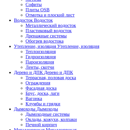
Софиты
Плиты OSB
Отмотка и плоский лист
Водосток
Водосток
Металлический водосток
Пластиковый водосток
Дренажные системы
Обогрев водостока
Утепление, изоляция
Утепление, изоляция
Теплоизоляция
Гидроизоляция
Пароизоляция
Ленты, скотчи
Дерево и ДПК
Дерево и ДПК
Террасная, половая доска
Ограждения
Фасадная доска
Брус, доска, лаги
Вагонка
Клумбы и грядки
Дымоходы
Дымоходы
Дымоходные системы
Оклады, кожухи, колпаки
Печной кирпич
Металлопрокат
Металлопрокат