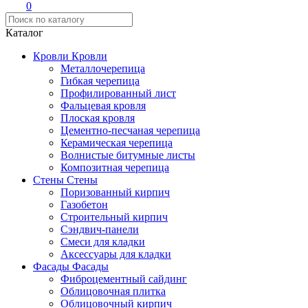
0
Каталог
Кровли
Кровли
Металлочерепица
Гибкая черепица
Профилированный лист
Фальцевая кровля
Плоская кровля
Цементно-песчаная черепица
Керамическая черепица
Волнистые битумные листы
Композитная черепица
Стены
Стены
Поризованный кирпич
Газобетон
Строительный кирпич
Сэндвич-панели
Смеси для кладки
Аксессуары для кладки
Фасады
Фасады
Фиброцементный сайдинг
Облицовочная плитка
Облицовочный кирпич