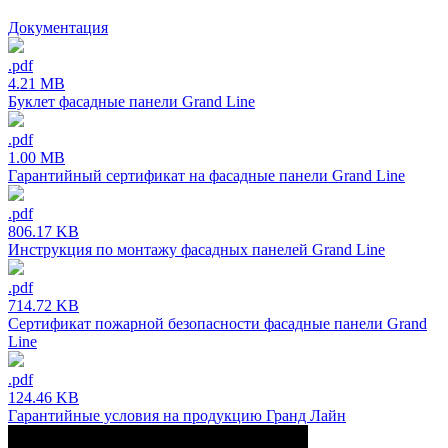
Документация
.pdf
4.21 MB
Буклет фасадные панели Grand Line
.pdf
1.00 MB
Гарантийный сертификат на фасадные панели Grand Line
.pdf
806.17 KB
Инструкция по монтажу фасадных панелей Grand Line
.pdf
714.72 KB
Сертификат пожарной безопасности фасадные панели Grand
Line
.pdf
124.46 KB
Гарантийные условия на продукцию Гранд Лайн