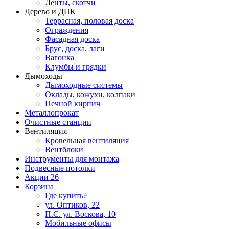
Ленты, скотчи
Дерево и ДПК
Террасная, половая доска
Ограждения
Фасадная доска
Брус, доска, лаги
Вагонка
Клумбы и грядки
Дымоходы
Дымоходные системы
Оклады, кожухи, колпаки
Печной кирпич
Металлопрокат
Очистные станции
Вентиляция
Кровельная вентиляция
Вентблоки
Инструменты для монтажа
Подвесные потолки
Акции
26
Корзина
Где купить?
ул. Оптиков, 22
П.С. ул. Воскова, 10
Мобильные офисы