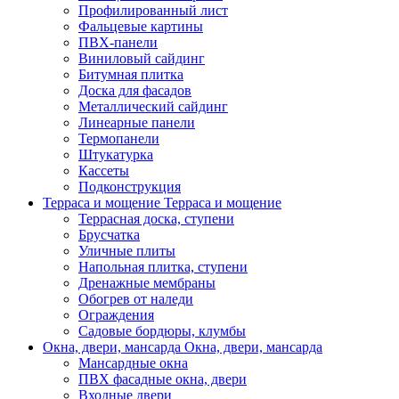
Профилированный лист
Фальцевые картины
ПВХ-панели
Виниловый сайдинг
Битумная плитка
Доска для фасадов
Металлический сайдинг
Линеарные панели
Термопанели
Штукатурка
Кассеты
Подконструкция
Терраса и мощение
Терраса и мощение
Террасная доска, ступени
Брусчатка
Уличные плиты
Напольная плитка, ступени
Дренажные мембраны
Обогрев от наледи
Ограждения
Садовые бордюры, клумбы
Окна, двери, мансарда
Окна, двери, мансарда
Мансардные окна
ПВХ фасадные окна, двери
Входные двери