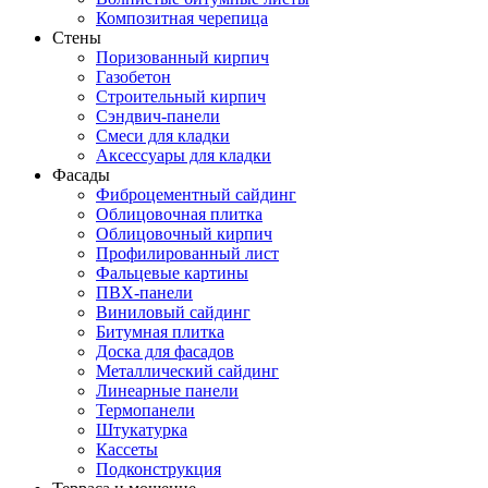
Композитная черепица
Стены
Поризованный кирпич
Газобетон
Строительный кирпич
Сэндвич-панели
Смеси для кладки
Аксессуары для кладки
Фасады
Фиброцементный сайдинг
Облицовочная плитка
Облицовочный кирпич
Профилированный лист
Фальцевые картины
ПВХ-панели
Виниловый сайдинг
Битумная плитка
Доска для фасадов
Металлический сайдинг
Линеарные панели
Термопанели
Штукатурка
Кассеты
Подконструкция