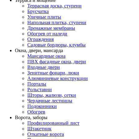
Терраса и мощение
Террасная доска, ступени
Брусчатка
Уличные плиты
Напольная плитка, ступени
Дренажные мембраны
Обогрев от наледи
Ограждения
Садовые бордюры, клумбы
Окна, двери, мансарда
Мансардные окна
ПВХ фасадные окна, двери
Входные двери
Зенитные фонари, люки
Алюминиевые конструкции
Порталы
Рольставни
Шторы, жалюзи, сетки
Чердачные лестницы
Подоконники
Обогрев
Ворота, заборы
Профилированный лист
Штакетник
Откатные ворота