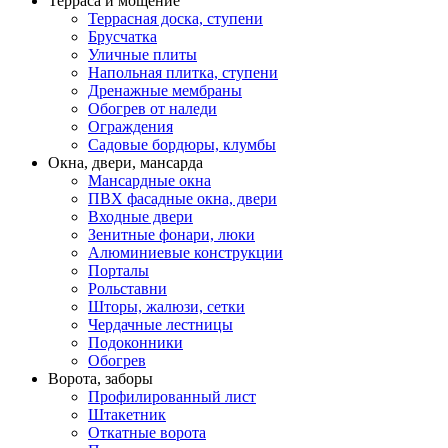
Терраса и мощение
Террасная доска, ступени
Брусчатка
Уличные плиты
Напольная плитка, ступени
Дренажные мембраны
Обогрев от наледи
Ограждения
Садовые бордюры, клумбы
Окна, двери, мансарда
Мансардные окна
ПВХ фасадные окна, двери
Входные двери
Зенитные фонари, люки
Алюминиевые конструкции
Порталы
Рольставни
Шторы, жалюзи, сетки
Чердачные лестницы
Подоконники
Обогрев
Ворота, заборы
Профилированный лист
Штакетник
Откатные ворота