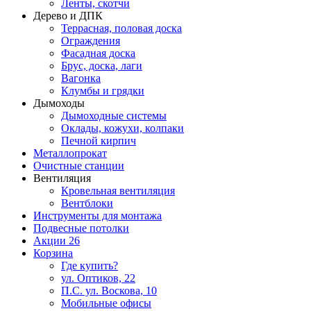
Ленты, скотчи
Дерево и ДПК
Террасная, половая доска
Ограждения
Фасадная доска
Брус, доска, лаги
Вагонка
Клумбы и грядки
Дымоходы
Дымоходные системы
Оклады, кожухи, колпаки
Печной кирпич
Металлопрокат
Очистные станции
Вентиляция
Кровельная вентиляция
Вентблоки
Инструменты для монтажа
Подвесные потолки
Акции
26
Корзина
Где купить?
ул. Оптиков, 22
П.С. ул. Воскова, 10
Мобильные офисы