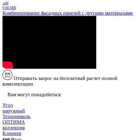
.pdf
9.66 MB
Комбинирование фасадных панелей с другими материалами
Отправить запрос на бесплатный расчет полной
комплектации
Вам могут понадобиться
Угол
наружный
Технониколь
ОПТИМА
коллекция
Клинкер
600
₽/шт