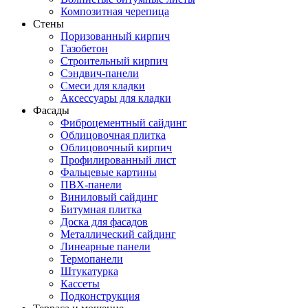
Композитная черепица
Стены
Поризованный кирпич
Газобетон
Строительный кирпич
Сэндвич-панели
Смеси для кладки
Аксессуары для кладки
Фасады
Фиброцементный сайдинг
Облицовочная плитка
Облицовочный кирпич
Профилированный лист
Фальцевые картины
ПВХ-панели
Виниловый сайдинг
Битумная плитка
Доска для фасадов
Металлический сайдинг
Линеарные панели
Термопанели
Штукатурка
Кассеты
Подконструкция