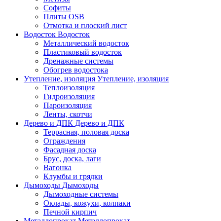
Софиты
Плиты OSB
Отмотка и плоский лист
Водосток
Водосток
Металлический водосток
Пластиковый водосток
Дренажные системы
Обогрев водостока
Утепление, изоляция
Утепление, изоляция
Теплоизоляция
Гидроизоляция
Пароизоляция
Ленты, скотчи
Дерево и ДПК
Дерево и ДПК
Террасная, половая доска
Ограждения
Фасадная доска
Брус, доска, лаги
Вагонка
Клумбы и грядки
Дымоходы
Дымоходы
Дымоходные системы
Оклады, кожухи, колпаки
Печной кирпич
Металлопрокат
Металлопрокат