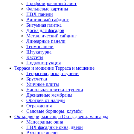
Профилированный лист
Фальцевые картины
ПВХ-панели
Виниловый сайдинг
Битумная плитка
Доска для фасадов
Металлический сайдинг
Линеарные панели
Термопанели
Штукатурка
Кассеты
Подконструкция
Терраса и мощение
Терраса и мощение
Террасная доска, ступени
Брусчатка
Уличные плиты
Напольная плитка, ступени
Дренажные мембраны
Обогрев от наледи
Ограждения
Садовые бордюры, клумбы
Окна, двери, мансарда
Окна, двери, мансарда
Мансардные окна
ПВХ фасадные окна, двери
Входные двери