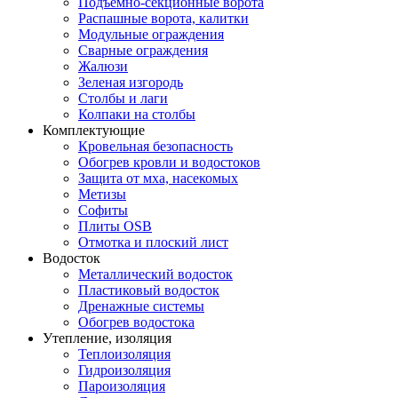
Подъемно-секционные ворота
Распашные ворота, калитки
Модульные ограждения
Сварные ограждения
Жалюзи
Зеленая изгородь
Столбы и лаги
Колпаки на столбы
Комплектующие
Кровельная безопасность
Обогрев кровли и водостоков
Защита от мха, насекомых
Метизы
Софиты
Плиты OSB
Отмотка и плоский лист
Водосток
Металлический водосток
Пластиковый водосток
Дренажные системы
Обогрев водостока
Утепление, изоляция
Теплоизоляция
Гидроизоляция
Пароизоляция