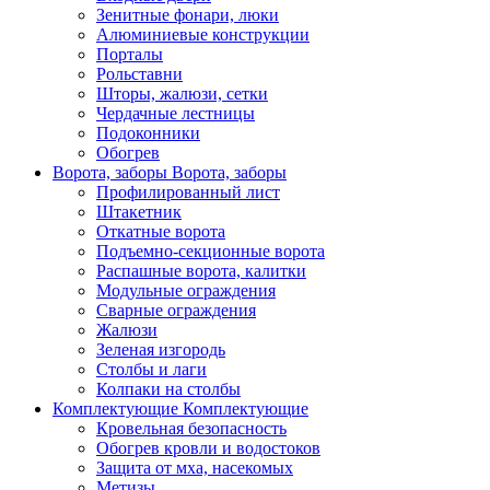
Зенитные фонари, люки
Алюминиевые конструкции
Порталы
Рольставни
Шторы, жалюзи, сетки
Чердачные лестницы
Подоконники
Обогрев
Ворота, заборы
Ворота, заборы
Профилированный лист
Штакетник
Откатные ворота
Подъемно-секционные ворота
Распашные ворота, калитки
Модульные ограждения
Сварные ограждения
Жалюзи
Зеленая изгородь
Столбы и лаги
Колпаки на столбы
Комплектующие
Комплектующие
Кровельная безопасность
Обогрев кровли и водостоков
Защита от мха, насекомых
Метизы