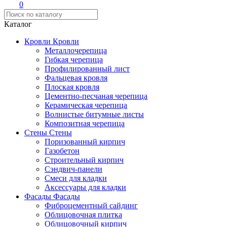
0
Каталог
Кровли
Кровли
Металлочерепица
Гибкая черепица
Профилированный лист
Фальцевая кровля
Плоская кровля
Цементно-песчаная черепица
Керамическая черепица
Волнистые битумные листы
Композитная черепица
Стены
Стены
Поризованный кирпич
Газобетон
Строительный кирпич
Сэндвич-панели
Смеси для кладки
Аксессуары для кладки
Фасады
Фасады
Фиброцементный сайдинг
Облицовочная плитка
Облицовочный кирпич