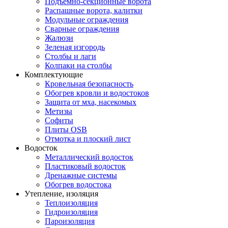
Подъемно-секционные ворота
Распашные ворота, калитки
Модульные ограждения
Сварные ограждения
Жалюзи
Зеленая изгородь
Столбы и лаги
Колпаки на столбы
Комплектующие
Кровельная безопасность
Обогрев кровли и водостоков
Защита от мха, насекомых
Метизы
Софиты
Плиты OSB
Отмотка и плоский лист
Водосток
Металлический водосток
Пластиковый водосток
Дренажные системы
Обогрев водостока
Утепление, изоляция
Теплоизоляция
Гидроизоляция
Пароизоляция