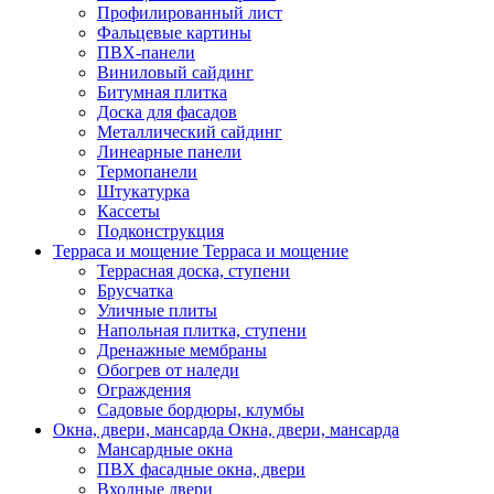
Профилированный лист
Фальцевые картины
ПВХ-панели
Виниловый сайдинг
Битумная плитка
Доска для фасадов
Металлический сайдинг
Линеарные панели
Термопанели
Штукатурка
Кассеты
Подконструкция
Терраса и мощение
Терраса и мощение
Террасная доска, ступени
Брусчатка
Уличные плиты
Напольная плитка, ступени
Дренажные мембраны
Обогрев от наледи
Ограждения
Садовые бордюры, клумбы
Окна, двери, мансарда
Окна, двери, мансарда
Мансардные окна
ПВХ фасадные окна, двери
Входные двери