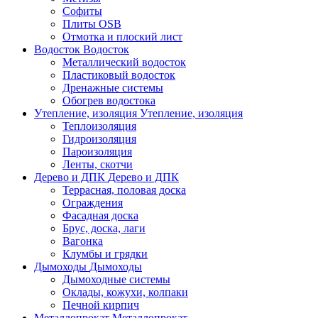
Софиты
Плиты OSB
Отмотка и плоский лист
Водосток
Водосток
Металлический водосток
Пластиковый водосток
Дренажные системы
Обогрев водостока
Утепление, изоляция
Утепление, изоляция
Теплоизоляция
Гидроизоляция
Пароизоляция
Ленты, скотчи
Дерево и ДПК
Дерево и ДПК
Террасная, половая доска
Ограждения
Фасадная доска
Брус, доска, лаги
Вагонка
Клумбы и грядки
Дымоходы
Дымоходы
Дымоходные системы
Оклады, кожухи, колпаки
Печной кирпич
Металлопрокат
Металлопрокат