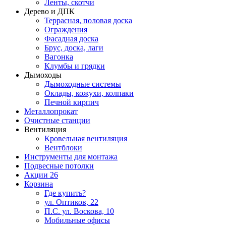
Ленты, скотчи
Дерево и ДПК
Террасная, половая доска
Ограждения
Фасадная доска
Брус, доска, лаги
Вагонка
Клумбы и грядки
Дымоходы
Дымоходные системы
Оклады, кожухи, колпаки
Печной кирпич
Металлопрокат
Очистные станции
Вентиляция
Кровельная вентиляция
Вентблоки
Инструменты для монтажа
Подвесные потолки
Акции
26
Корзина
Где купить?
ул. Оптиков, 22
П.С. ул. Воскова, 10
Мобильные офисы