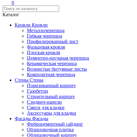
0
Каталог
Кровли
Кровли
Металлочерепица
Гибкая черепица
Профилированный лист
Фальцевая кровля
Плоская кровля
Цементно-песчаная черепица
Керамическая черепица
Волнистые битумные листы
Композитная черепица
Стены
Стены
Поризованный кирпич
Газобетон
Строительный кирпич
Сэндвич-панели
Смеси для кладки
Аксессуары для кладки
Фасады
Фасады
Фиброцементный сайдинг
Облицовочная плитка
Облицовочный кирпич