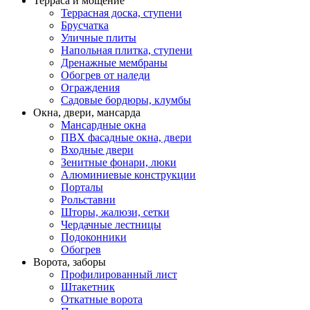
Терраса и мощение
Террасная доска, ступени
Брусчатка
Уличные плиты
Напольная плитка, ступени
Дренажные мембраны
Обогрев от наледи
Ограждения
Садовые бордюры, клумбы
Окна, двери, мансарда
Мансардные окна
ПВХ фасадные окна, двери
Входные двери
Зенитные фонари, люки
Алюминиевые конструкции
Порталы
Рольставни
Шторы, жалюзи, сетки
Чердачные лестницы
Подоконники
Обогрев
Ворота, заборы
Профилированный лист
Штакетник
Откатные ворота