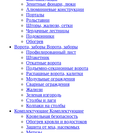
Зенитные фонари, люки
Алюминиевые конструкции
Порталы
Рольставни
Шторы, жалюзи, сетки
Чердачные лестницы
Подоконники
Обогрев
Ворота, заборы
Ворота, заборы
Профилированный лист
Штакетник
Откатные ворота
Подъемно-секционные ворота
Распашные ворота, калитки
Модульные ограждения
Сварные ограждения
Жалюзи
Зеленая изгородь
Столбы и лаги
Колпаки на столбы
Комплектующие
Комплектующие
Кровельная безопасность
Обогрев кровли и водостоков
Защита от мха, насекомых
Метизы