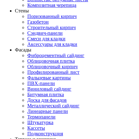
Композитная черепица
Стены
Поризованный кирпич
Газобетон
Строительный кирпич
Сэндвич-панели
Смеси для кладки
Аксессуары для кладки
Фасады
Фиброцементный сайдинг
Облицовочная плитка
Облицовочный кирпич
Профилированный лист
Фальцевые картины
ПВХ-панели
Виниловый сайдинг
Битумная плитка
Доска для фасадов
Металлический сайдинг
Линеарные панели
Термопанели
Штукатурка
Кассеты
Подконструкция