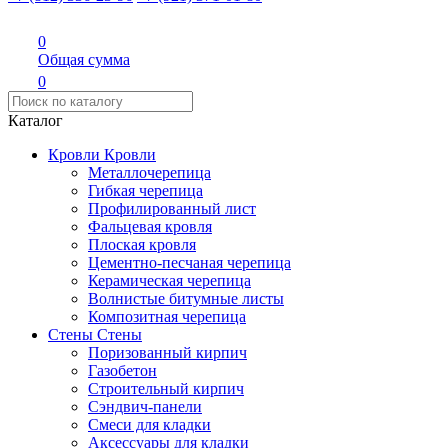
0
Общая сумма
0
Каталог
Кровли
Кровли
Металлочерепица
Гибкая черепица
Профилированный лист
Фальцевая кровля
Плоская кровля
Цементно-песчаная черепица
Керамическая черепица
Волнистые битумные листы
Композитная черепица
Стены
Стены
Поризованный кирпич
Газобетон
Строительный кирпич
Сэндвич-панели
Смеси для кладки
Аксессуары для кладки