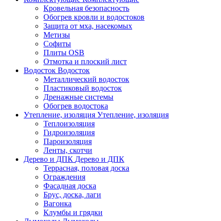
Кровельная безопасность
Обогрев кровли и водостоков
Защита от мха, насекомых
Метизы
Софиты
Плиты OSB
Отмотка и плоский лист
Водосток
Водосток
Металлический водосток
Пластиковый водосток
Дренажные системы
Обогрев водостока
Утепление, изоляция
Утепление, изоляция
Теплоизоляция
Гидроизоляция
Пароизоляция
Ленты, скотчи
Дерево и ДПК
Дерево и ДПК
Террасная, половая доска
Ограждения
Фасадная доска
Брус, доска, лаги
Вагонка
Клумбы и грядки