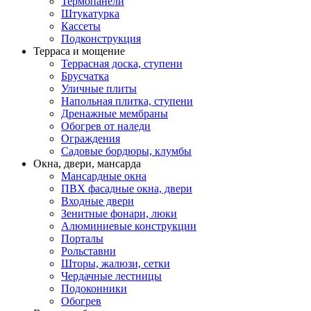
Термопанели
Штукатурка
Кассеты
Подконструкция
Терраса и мощение
Террасная доска, ступени
Брусчатка
Уличные плиты
Напольная плитка, ступени
Дренажные мембраны
Обогрев от наледи
Ограждения
Садовые бордюры, клумбы
Окна, двери, мансарда
Мансардные окна
ПВХ фасадные окна, двери
Входные двери
Зенитные фонари, люки
Алюминиевые конструкции
Порталы
Рольставни
Шторы, жалюзи, сетки
Чердачные лестницы
Подоконники
Обогрев