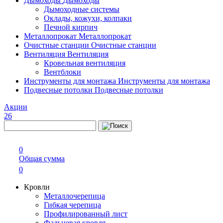
Дымоходы
Дымоходы
Дымоходные системы
Оклады, кожухи, колпаки
Печной кирпич
Металлопрокат
Металлопрокат
Очистные станции
Очистные станции
Вентиляция
Вентиляция
Кровельная вентиляция
Вентблоки
Инструменты для монтажа
Инструменты для монтажа
Подвесные потолки
Подвесные потолки
Акции
26
0
Общая сумма
0
Кровли
Металлочерепица
Гибкая черепица
Профилированный лист
Фальцевая кровля