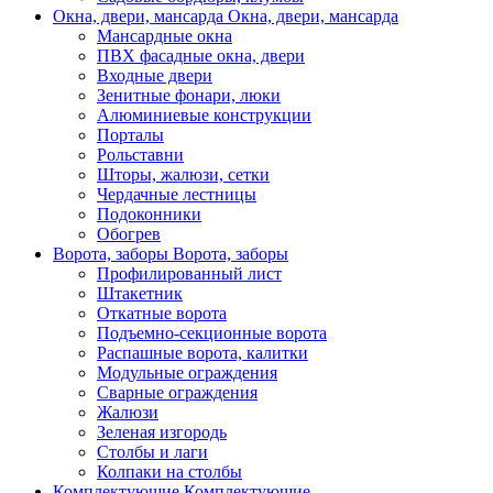
Окна, двери, мансарда
Окна, двери, мансарда
Мансардные окна
ПВХ фасадные окна, двери
Входные двери
Зенитные фонари, люки
Алюминиевые конструкции
Порталы
Рольставни
Шторы, жалюзи, сетки
Чердачные лестницы
Подоконники
Обогрев
Ворота, заборы
Ворота, заборы
Профилированный лист
Штакетник
Откатные ворота
Подъемно-секционные ворота
Распашные ворота, калитки
Модульные ограждения
Сварные ограждения
Жалюзи
Зеленая изгородь
Столбы и лаги
Колпаки на столбы
Комплектующие
Комплектующие