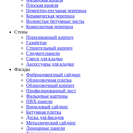
Плоская кровля
Цементно-песчаная черепица
Керамическая черепица
Волнистые битумные листы
Композитная черепица
Стены
Поризованный кирпич
Газобетон
Строительный кирпич
Сэндвич-панели
Смеси для кладки
Аксессуары для кладки
Фасады
Фиброцементный сайдинг
Облицовочная плитка
Облицовочный кирпич
Профилированный лист
Фальцевые картины
ПВХ-панели
Виниловый сайдинг
Битумная плитка
Доска для фасадов
Металлический сайдинг
Линеарные панели