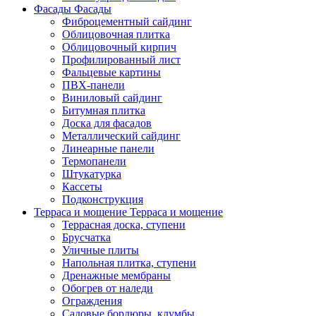
Фасады
Фасады
Фиброцементный сайдинг
Облицовочная плитка
Облицовочный кирпич
Профилированный лист
Фальцевые картины
ПВХ-панели
Виниловый сайдинг
Битумная плитка
Доска для фасадов
Металлический сайдинг
Линеарные панели
Термопанели
Штукатурка
Кассеты
Подконструкция
Терраса и мощение
Терраса и мощение
Террасная доска, ступени
Брусчатка
Уличные плиты
Напольная плитка, ступени
Дренажные мембраны
Обогрев от наледи
Ограждения
Садовые бордюры, клумбы