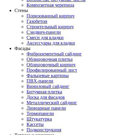
Композитная черепица
Стены
Поризованный кирпич
Газобетон
Строительный кирпич
Сэндвич-панели
Смеси для кладки
Аксессуары для кладки
Фасады
Фиброцементный сайдинг
Облицовочная плитка
Облицовочный кирпич
Профилированный лист
Фальцевые картины
ПВХ-панели
Виниловый сайдинг
Битумная плитка
Доска для фасадов
Металлический сайдинг
Линеарные панели
Термопанели
Штукатурка
Кассеты
Подконструкция