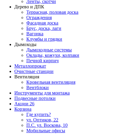
Ленты, скотчи
Дерево и ДПК
Террасная, половая доска
Ограждения
Фасадная доска
Брус, доска, лаги
Вагонка
Клумбы и грядки
Дымоходы
Дымоходные системы
Оклады, кожухи, колпаки
Печной кирпич
Металлопрокат
Очистные станции
Вентиляция
Кровельная вентиляция
Вентблоки
Инструменты для монтажа
Подвесные потолки
Акции
26
Корзина
Где купить?
ул. Оптиков, 22
П.С. ул. Воскова, 10
Мобильные офисы