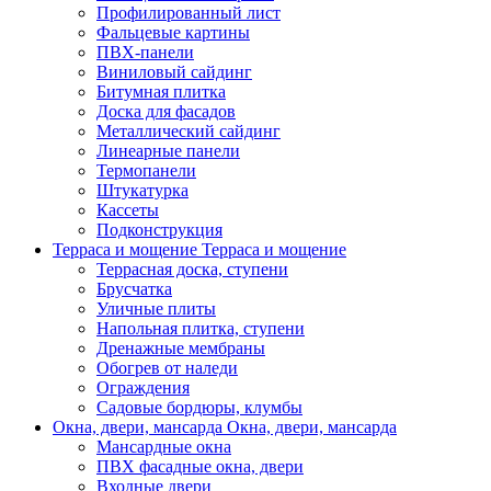
Профилированный лист
Фальцевые картины
ПВХ-панели
Виниловый сайдинг
Битумная плитка
Доска для фасадов
Металлический сайдинг
Линеарные панели
Термопанели
Штукатурка
Кассеты
Подконструкция
Терраса и мощение
Терраса и мощение
Террасная доска, ступени
Брусчатка
Уличные плиты
Напольная плитка, ступени
Дренажные мембраны
Обогрев от наледи
Ограждения
Садовые бордюры, клумбы
Окна, двери, мансарда
Окна, двери, мансарда
Мансардные окна
ПВХ фасадные окна, двери
Входные двери