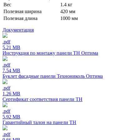
Вес
1.4 кг
Полезная ширина
420 мм
Полезная длина
1000 мм
Документация
.pdf
5.21 MB
Инструкция по монтажу панели ТН Оптима
.pdf
7.54 MB
Буклет фасадные панели Технониколь Оптима
.pdf
1.26 MB
Сертификат соответствия панели ТН
.pdf
5.92 MB
Гарантийный талон на панели ТН
.pdf
9.66 MB