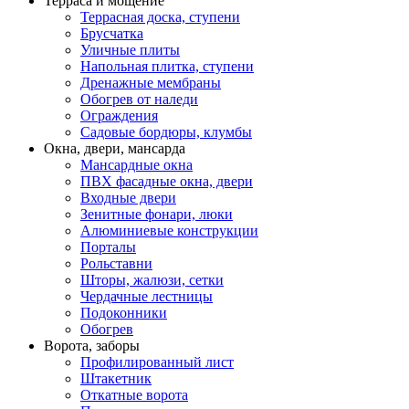
Терраса и мощение
Террасная доска, ступени
Брусчатка
Уличные плиты
Напольная плитка, ступени
Дренажные мембраны
Обогрев от наледи
Ограждения
Садовые бордюры, клумбы
Окна, двери, мансарда
Мансардные окна
ПВХ фасадные окна, двери
Входные двери
Зенитные фонари, люки
Алюминиевые конструкции
Порталы
Рольставни
Шторы, жалюзи, сетки
Чердачные лестницы
Подоконники
Обогрев
Ворота, заборы
Профилированный лист
Штакетник
Откатные ворота