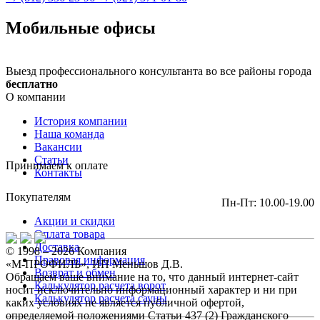
Мобильные офисы
Выезд профессионального консультанта во все районы города
бесплатно
О компании
История компании
Наша команда
Вакансии
Статьи
Принимаем к оплате
Контакты
Покупателям
Пн-Пт: 10.00-19.00
Акции и скидки
Оплата товара
Доставка
© 1998 – 2026 Компания
Правовая информация
«М-ПРОФИЛЬ», ИП Меньшов Д.В.
Возврат и обмен
Обращаем ваше внимание на то, что данный интернет-сайт
Калькулятор расчета ворот
носит исключительно информационный характер и ни при
Калькулятор расчета сауны
каких условиях не является публичной офертой,
определяемой положениями Статьи 437 (2) Гражданского