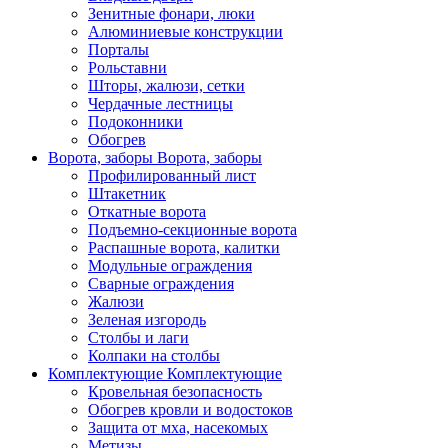
Зенитные фонари, люки
Алюминиевые конструкции
Порталы
Рольставни
Шторы, жалюзи, сетки
Чердачные лестницы
Подоконники
Обогрев
Ворота, заборы
Ворота, заборы
Профилированный лист
Штакетник
Откатные ворота
Подъемно-секционные ворота
Распашные ворота, калитки
Модульные ограждения
Сварные ограждения
Жалюзи
Зеленая изгородь
Столбы и лаги
Колпаки на столбы
Комплектующие
Комплектующие
Кровельная безопасность
Обогрев кровли и водостоков
Защита от мха, насекомых
Метизы