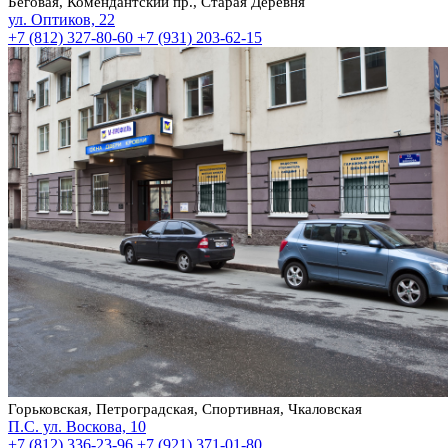
Беговая, Комендантский пр., Старая Деревня
ул. Оптиков, 22
+7 (812) 327-80-60
+7 (931) 203-62-15
Горьковская, Петроградская, Спортивная, Чкаловская
П.С. ул. Воскова, 10
+7 (812) 336-23-96
+7 (921) 371-01-80