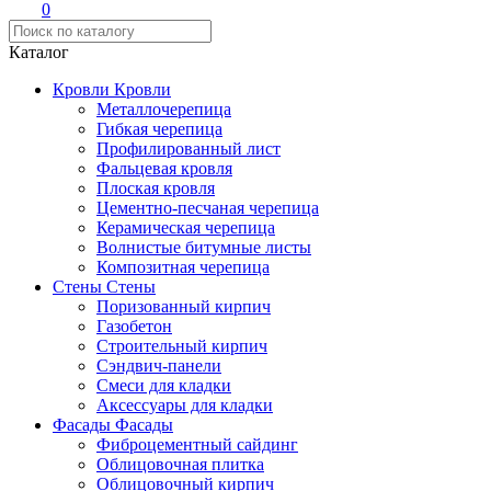
0
Каталог
Кровли
Кровли
Металлочерепица
Гибкая черепица
Профилированный лист
Фальцевая кровля
Плоская кровля
Цементно-песчаная черепица
Керамическая черепица
Волнистые битумные листы
Композитная черепица
Стены
Стены
Поризованный кирпич
Газобетон
Строительный кирпич
Сэндвич-панели
Смеси для кладки
Аксессуары для кладки
Фасады
Фасады
Фиброцементный сайдинг
Облицовочная плитка
Облицовочный кирпич