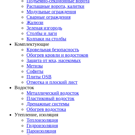
Подъемно-секционные ворота
Распашные ворота, калитки
Модульные ограждения
Сварные ограждения
Жалюзи
Зеленая изгородь
Столбы и лаги
Колпаки на столбы
Комплектующие
Кровельная безопасность
Обогрев кровли и водостоков
Защита от мха, насекомых
Метизы
Софиты
Плиты OSB
Отмотка и плоский лист
Водосток
Металлический водосток
Пластиковый водосток
Дренажные системы
Обогрев водостока
Утепление, изоляция
Теплоизоляция
Гидроизоляция
Пароизоляция