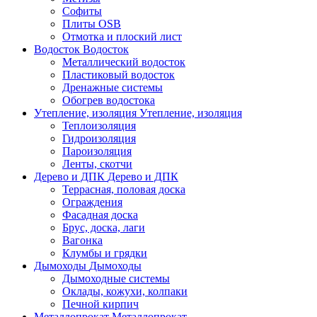
Софиты
Плиты OSB
Отмотка и плоский лист
Водосток
Водосток
Металлический водосток
Пластиковый водосток
Дренажные системы
Обогрев водостока
Утепление, изоляция
Утепление, изоляция
Теплоизоляция
Гидроизоляция
Пароизоляция
Ленты, скотчи
Дерево и ДПК
Дерево и ДПК
Террасная, половая доска
Ограждения
Фасадная доска
Брус, доска, лаги
Вагонка
Клумбы и грядки
Дымоходы
Дымоходы
Дымоходные системы
Оклады, кожухи, колпаки
Печной кирпич
Металлопрокат
Металлопрокат