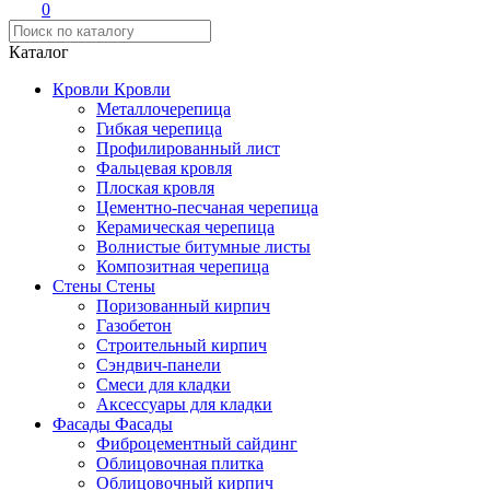
0
Каталог
Кровли
Кровли
Металлочерепица
Гибкая черепица
Профилированный лист
Фальцевая кровля
Плоская кровля
Цементно-песчаная черепица
Керамическая черепица
Волнистые битумные листы
Композитная черепица
Стены
Стены
Поризованный кирпич
Газобетон
Строительный кирпич
Сэндвич-панели
Смеси для кладки
Аксессуары для кладки
Фасады
Фасады
Фиброцементный сайдинг
Облицовочная плитка
Облицовочный кирпич