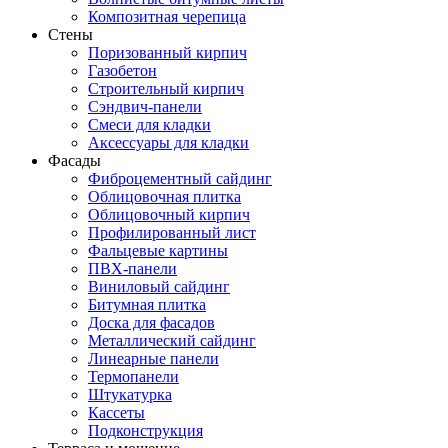
Композитная черепица
Стены
Поризованный кирпич
Газобетон
Строительный кирпич
Сэндвич-панели
Смеси для кладки
Аксессуары для кладки
Фасады
Фиброцементный сайдинг
Облицовочная плитка
Облицовочный кирпич
Профилированный лист
Фальцевые картины
ПВХ-панели
Виниловый сайдинг
Битумная плитка
Доска для фасадов
Металлический сайдинг
Линеарные панели
Термопанели
Штукатурка
Кассеты
Подконструкция