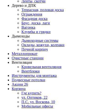
Ленты, скотчи
Дерево и ДПК
Террасная, половая доска
Ограждения
Фасадная доска
Брус, доска, лаги
Вагонка
Клумбы и грядки
Дымоходы
Дымоходные системы
Оклады, кожухи, колпаки
Печной кирпич
Металлопрокат
Очистные станции
Вентиляция
Кровельная вентиляция
Вентблоки
Инструменты для монтажа
Подвесные потолки
Акции
26
Корзина
Где купить?
ул. Оптиков, 22
П.С. ул. Воскова, 10
Мобильные офисы