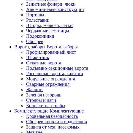
Зенитные фонари, люки
Алюминиевые конструкции
Порталы
Рольставни
Шторы, жалюзи, сетки
Чердачные лестницы
Подоконники
Обогрев
Ворота, заборы
Ворота, заборы
Профилированный лист
Штакетник
Откатные ворота
Подъемно-секционные ворота
Распашные ворота, калитки
Модульные ограждения
Сварные ограждения
Жалюзи
Зеленая изгородь
Столбы и лаги
Колпаки на столбы
Комплектующие
Комплектующие
Кровельная безопасность
Обогрев кровли и водостоков
Защита от мха, насекомых
Метизы