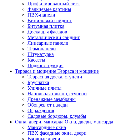
Профилированный лист
Фальцевые картины
ПВХ-панели
Виниловый сайдинг
Битумная плитка
Доска для фасадов
Металлический сайдинг
Линеарные панели
Термопанели
Штукатурка
Кассеты
Подконструкция
Терраса и мощение
Терраса и мощение
Террасная доска, ступени
Брусчатка
Уличные плиты
Напольная плитка, ступени
Дренажные мембраны
Обогрев от наледи
Ограждения
Садовые бордюры, клумбы
Окна, двери, мансарда
Окна, двери, мансарда
Мансардные окна
ПВХ фасадные окна, двери
Входные двери