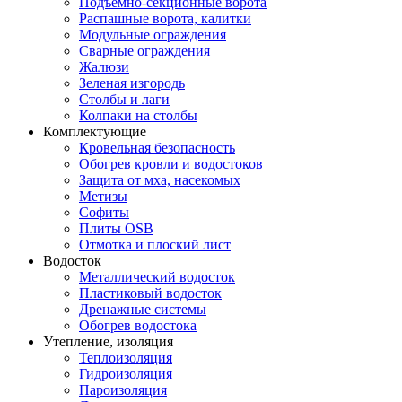
Подъемно-секционные ворота
Распашные ворота, калитки
Модульные ограждения
Сварные ограждения
Жалюзи
Зеленая изгородь
Столбы и лаги
Колпаки на столбы
Комплектующие
Кровельная безопасность
Обогрев кровли и водостоков
Защита от мха, насекомых
Метизы
Софиты
Плиты OSB
Отмотка и плоский лист
Водосток
Металлический водосток
Пластиковый водосток
Дренажные системы
Обогрев водостока
Утепление, изоляция
Теплоизоляция
Гидроизоляция
Пароизоляция