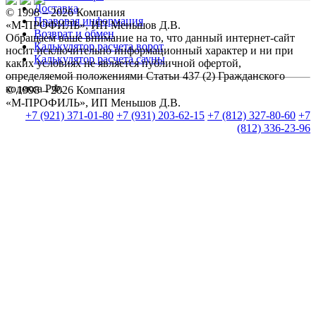
Доставка
© 1998 – 2026 Компания
Правовая информация
«М-ПРОФИЛЬ», ИП Меньшов Д.В.
Возврат и обмен
Обращаем ваше внимание на то, что данный интернет-сайт
Калькулятор расчета ворот
носит исключительно информационный характер и ни при
Калькулятор расчета сауны
каких условиях не является публичной офертой,
определяемой положениями Статьи 437 (2) Гражданского
кодекса РФ.
© 1998 – 2026 Компания
«М-ПРОФИЛЬ», ИП Меньшов Д.В.
+7 (921) 371-01-80
+7 (931) 203-62-15
+7 (812) 327-80-60
+7
(812) 336-23-96