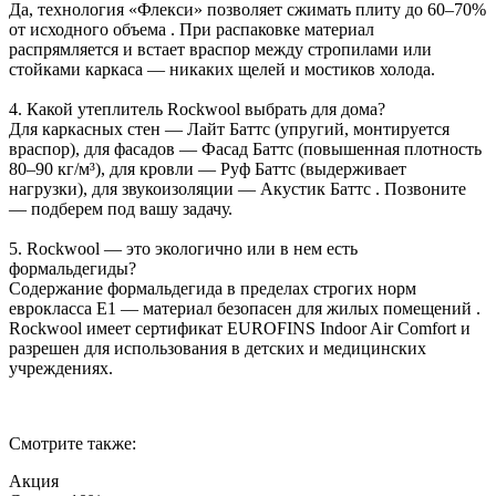
Да, технология «Флекси» позволяет сжимать плиту до 60–70%
от исходного объема . При распаковке материал
распрямляется и встает враспор между стропилами или
стойками каркаса — никаких щелей и мостиков холода.
4. Какой утеплитель Rockwool выбрать для дома?
Для каркасных стен — Лайт Баттс (упругий, монтируется
враспор), для фасадов — Фасад Баттс (повышенная плотность
80–90 кг/м³), для кровли — Руф Баттс (выдерживает
нагрузки), для звукоизоляции — Акустик Баттс . Позвоните
— подберем под вашу задачу.
5. Rockwool — это экологично или в нем есть
формальдегиды?
Содержание формальдегида в пределах строгих норм
еврокласса E1 — материал безопасен для жилых помещений .
Rockwool имеет сертификат EUROFINS Indoor Air Comfort и
разрешен для использования в детских и медицинских
учреждениях.
Смотрите также:
Акция