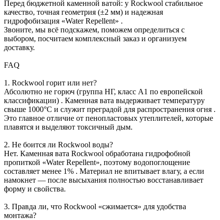
Перед бюджетной каменной ватой: у Rockwool стабильное
качество, точная геометрия (±2 мм) и надежная
гидрофобизация «Water Repellent» .
Звоните, мы всё подскажем, поможем определиться с
выбором, посчитаем комплексный заказ и организуем
доставку.
FAQ
1. Rockwool горит или нет?
Абсолютно не горюч (группа НГ, класс А1 по европейской
классификации) . Каменная вата выдерживает температуру
свыше 1000°C и служит преградой для распространения огня .
Это главное отличие от пенопластовых утеплителей, которые
плавятся и выделяют токсичный дым.
2. Не боится ли Rockwool воды?
Нет. Каменная вата Rockwool обработана гидрофобной
пропиткой «Water Repellent», поэтому водопоглощение
составляет менее 1% . Материал не впитывает влагу, а если
намокнет — после высыхания полностью восстанавливает
форму и свойства.
3. Правда ли, что Rockwool «сжимается» для удобства
монтажа?