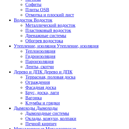
Софиты
Плиты OSB
Отмотка и плоский лист
Водосток
Водосток
Металлический водосток
Пластиковый водосток
Дренажные системы
Обогрев водостока
Утепление, изоляция
Утепление, изоляция
Теплоизоляция
Гидроизоляция
Пароизоляция
Ленты, скотчи
Дерево и ДПК
Дерево и ДПК
Террасная, половая доска
Ограждения
Фасадная доска
Брус, доска, лаги
Вагонка
Клумбы и грядки
Дымоходы
Дымоходы
Дымоходные системы
Оклады, кожухи, колпаки
Печной кирпич
Металлопрокат
Металлопрокат