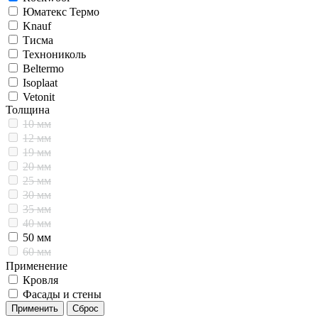
Юматекс Термо
Knauf
Тисма
Технониколь
Beltermo
Isoplaat
Vetonit
Толщина
10 мм
12 мм
19 мм
20 мм
25 мм
30 мм
35 мм
40 мм
50 мм
60 мм
Применение
80 мм
100 мм
Кровля
120 мм
Фасады и стены
140 мм