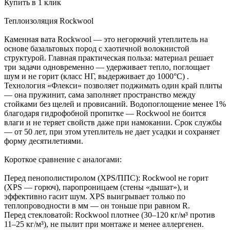
Купить в 1 клик
Теплоизоляция Rockwool
Каменная вата Rockwool — это негорючий утеплитель на
основе базальтовых пород с хаотичной волокнистой
структурой. Главная практическая польза: материал решает
три задачи одновременно — удерживает тепло, поглощает
шум и не горит (класс НГ, выдерживает до 1000°C) .
Технология «Флекси» позволяет поджимать один край плиты
— она пружинит, сама заполняет пространство между
стойками без щелей и провисаний. Водопоглощение менее 1%
благодаря гидрофобной пропитке — Rockwool не боится
влаги и не теряет свойств даже при намокании. Срок службы
— от 50 лет, при этом утеплитель не дает усадки и сохраняет
форму десятилетиями.
Короткое сравнение с аналогами:
Перед пенополистиролом (XPS/ППС): Rockwool не горит
(XPS — горюч), паропроницаем (стены «дышат»), и
эффективно гасит шум. XPS выигрывает только по
теплопроводности в мм — он тоньше при равном R.
Перед стекловатой: Rockwool плотнее (30–120 кг/м³ против
11–25 кг/м³), не пылит при монтаже и менее аллергенен.