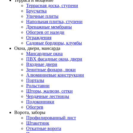
Терраса и мощение
Террасная доска, ступени
Брусчатка
Уличные плиты
Напольная плитка, ступени
Дренажные мембраны
Обогрев от наледи
Ограждения
Садовые бордюры, клумбы
Окна, двери, мансарда
Мансардные окна
ПВХ фасадные окна, двери
Входные двери
Зенитные фонари, люки
Алюминиевые конструкции
Порталы
Рольставни
Шторы, жалюзи, сетки
Чердачные лестницы
Подоконники
Обогрев
Ворота, заборы
Профилированный лист
Штакетник
Откатные ворота