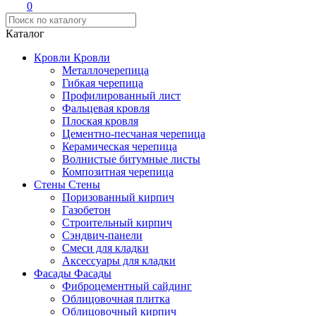
0
Каталог
Кровли
Кровли
Металлочерепица
Гибкая черепица
Профилированный лист
Фальцевая кровля
Плоская кровля
Цементно-песчаная черепица
Керамическая черепица
Волнистые битумные листы
Композитная черепица
Стены
Стены
Поризованный кирпич
Газобетон
Строительный кирпич
Сэндвич-панели
Смеси для кладки
Аксессуары для кладки
Фасады
Фасады
Фиброцементный сайдинг
Облицовочная плитка
Облицовочный кирпич