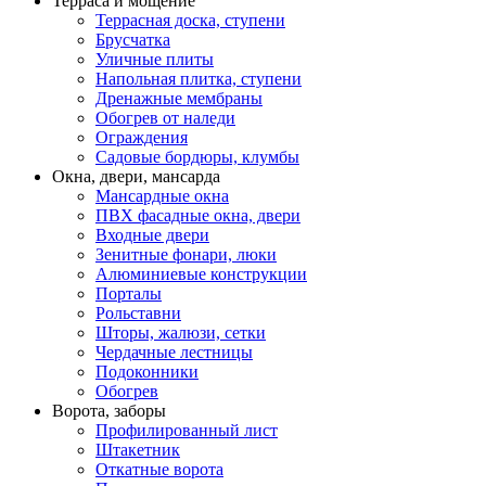
Терраса и мощение
Террасная доска, ступени
Брусчатка
Уличные плиты
Напольная плитка, ступени
Дренажные мембраны
Обогрев от наледи
Ограждения
Садовые бордюры, клумбы
Окна, двери, мансарда
Мансардные окна
ПВХ фасадные окна, двери
Входные двери
Зенитные фонари, люки
Алюминиевые конструкции
Порталы
Рольставни
Шторы, жалюзи, сетки
Чердачные лестницы
Подоконники
Обогрев
Ворота, заборы
Профилированный лист
Штакетник
Откатные ворота