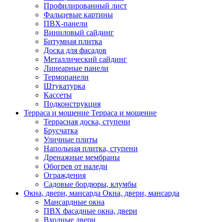
Профилированный лист
Фальцевые картины
ПВХ-панели
Виниловый сайдинг
Битумная плитка
Доска для фасадов
Металлический сайдинг
Линеарные панели
Термопанели
Штукатурка
Кассеты
Подконструкция
Терраса и мощение
Терраса и мощение
Террасная доска, ступени
Брусчатка
Уличные плиты
Напольная плитка, ступени
Дренажные мембраны
Обогрев от наледи
Ограждения
Садовые бордюры, клумбы
Окна, двери, мансарда
Окна, двери, мансарда
Мансардные окна
ПВХ фасадные окна, двери
Входные двери