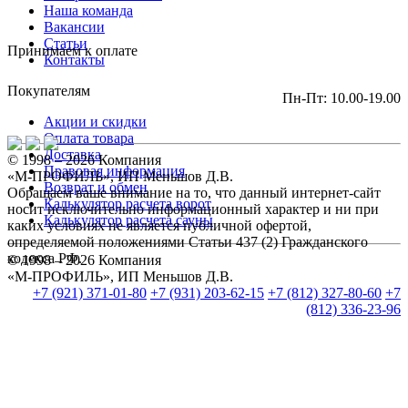
Наша команда
Вакансии
Статьи
Принимаем к оплате
Контакты
Покупателям
Пн-Пт: 10.00-19.00
Акции и скидки
Оплата товара
Доставка
© 1998 – 2026 Компания
Правовая информация
«М-ПРОФИЛЬ», ИП Меньшов Д.В.
Возврат и обмен
Обращаем ваше внимание на то, что данный интернет-сайт
Калькулятор расчета ворот
носит исключительно информационный характер и ни при
Калькулятор расчета сауны
каких условиях не является публичной офертой,
определяемой положениями Статьи 437 (2) Гражданского
кодекса РФ.
© 1998 – 2026 Компания
«М-ПРОФИЛЬ», ИП Меньшов Д.В.
+7 (921) 371-01-80
+7 (931) 203-62-15
+7 (812) 327-80-60
+7
(812) 336-23-96