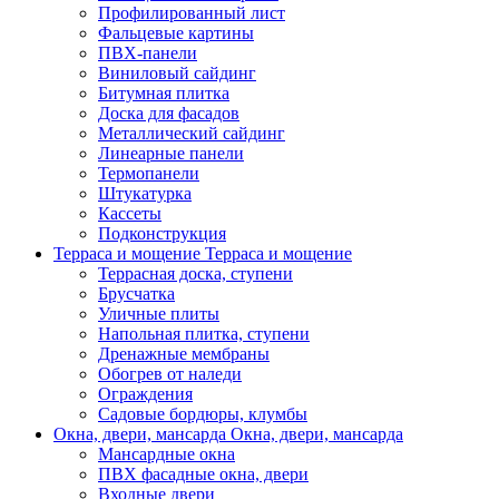
Профилированный лист
Фальцевые картины
ПВХ-панели
Виниловый сайдинг
Битумная плитка
Доска для фасадов
Металлический сайдинг
Линеарные панели
Термопанели
Штукатурка
Кассеты
Подконструкция
Терраса и мощение
Терраса и мощение
Террасная доска, ступени
Брусчатка
Уличные плиты
Напольная плитка, ступени
Дренажные мембраны
Обогрев от наледи
Ограждения
Садовые бордюры, клумбы
Окна, двери, мансарда
Окна, двери, мансарда
Мансардные окна
ПВХ фасадные окна, двери
Входные двери