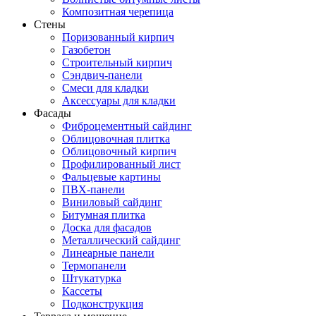
Композитная черепица
Стены
Поризованный кирпич
Газобетон
Строительный кирпич
Сэндвич-панели
Смеси для кладки
Аксессуары для кладки
Фасады
Фиброцементный сайдинг
Облицовочная плитка
Облицовочный кирпич
Профилированный лист
Фальцевые картины
ПВХ-панели
Виниловый сайдинг
Битумная плитка
Доска для фасадов
Металлический сайдинг
Линеарные панели
Термопанели
Штукатурка
Кассеты
Подконструкция