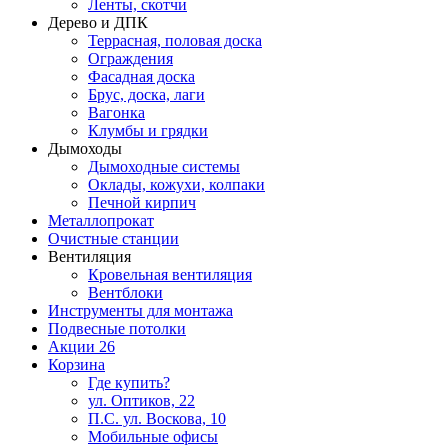
Ленты, скотчи
Дерево и ДПК
Террасная, половая доска
Ограждения
Фасадная доска
Брус, доска, лаги
Вагонка
Клумбы и грядки
Дымоходы
Дымоходные системы
Оклады, кожухи, колпаки
Печной кирпич
Металлопрокат
Очистные станции
Вентиляция
Кровельная вентиляция
Вентблоки
Инструменты для монтажа
Подвесные потолки
Акции
26
Корзина
Где купить?
ул. Оптиков, 22
П.С. ул. Воскова, 10
Мобильные офисы