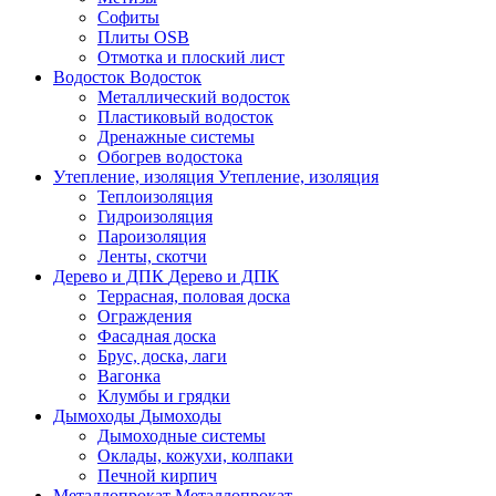
Софиты
Плиты OSB
Отмотка и плоский лист
Водосток
Водосток
Металлический водосток
Пластиковый водосток
Дренажные системы
Обогрев водостока
Утепление, изоляция
Утепление, изоляция
Теплоизоляция
Гидроизоляция
Пароизоляция
Ленты, скотчи
Дерево и ДПК
Дерево и ДПК
Террасная, половая доска
Ограждения
Фасадная доска
Брус, доска, лаги
Вагонка
Клумбы и грядки
Дымоходы
Дымоходы
Дымоходные системы
Оклады, кожухи, колпаки
Печной кирпич
Металлопрокат
Металлопрокат