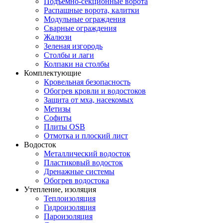
Подъемно-секционные ворота
Распашные ворота, калитки
Модульные ограждения
Сварные ограждения
Жалюзи
Зеленая изгородь
Столбы и лаги
Колпаки на столбы
Комплектующие
Кровельная безопасность
Обогрев кровли и водостоков
Защита от мха, насекомых
Метизы
Софиты
Плиты OSB
Отмотка и плоский лист
Водосток
Металлический водосток
Пластиковый водосток
Дренажные системы
Обогрев водостока
Утепление, изоляция
Теплоизоляция
Гидроизоляция
Пароизоляция