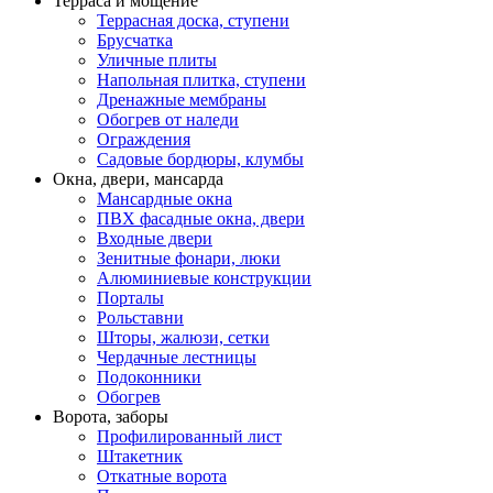
Терраса и мощение
Террасная доска, ступени
Брусчатка
Уличные плиты
Напольная плитка, ступени
Дренажные мембраны
Обогрев от наледи
Ограждения
Садовые бордюры, клумбы
Окна, двери, мансарда
Мансардные окна
ПВХ фасадные окна, двери
Входные двери
Зенитные фонари, люки
Алюминиевые конструкции
Порталы
Рольставни
Шторы, жалюзи, сетки
Чердачные лестницы
Подоконники
Обогрев
Ворота, заборы
Профилированный лист
Штакетник
Откатные ворота