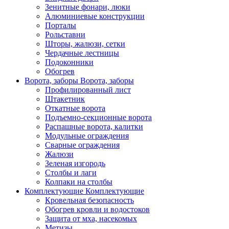
Зенитные фонари, люки
Алюминиевые конструкции
Порталы
Рольставни
Шторы, жалюзи, сетки
Чердачные лестницы
Подоконники
Обогрев
Ворота, заборы
Ворота, заборы
Профилированный лист
Штакетник
Откатные ворота
Подъемно-секционные ворота
Распашные ворота, калитки
Модульные ограждения
Сварные ограждения
Жалюзи
Зеленая изгородь
Столбы и лаги
Колпаки на столбы
Комплектующие
Комплектующие
Кровельная безопасность
Обогрев кровли и водостоков
Защита от мха, насекомых
Метизы