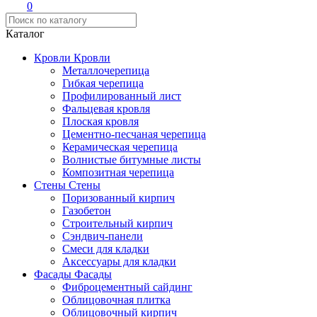
0
Каталог
Кровли
Кровли
Металлочерепица
Гибкая черепица
Профилированный лист
Фальцевая кровля
Плоская кровля
Цементно-песчаная черепица
Керамическая черепица
Волнистые битумные листы
Композитная черепица
Стены
Стены
Поризованный кирпич
Газобетон
Строительный кирпич
Сэндвич-панели
Смеси для кладки
Аксессуары для кладки
Фасады
Фасады
Фиброцементный сайдинг
Облицовочная плитка
Облицовочный кирпич