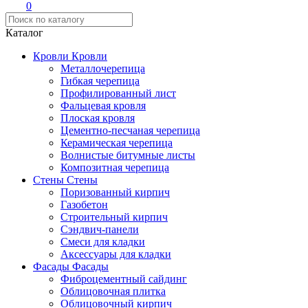
0
Каталог
Кровли
Кровли
Металлочерепица
Гибкая черепица
Профилированный лист
Фальцевая кровля
Плоская кровля
Цементно-песчаная черепица
Керамическая черепица
Волнистые битумные листы
Композитная черепица
Стены
Стены
Поризованный кирпич
Газобетон
Строительный кирпич
Сэндвич-панели
Смеси для кладки
Аксессуары для кладки
Фасады
Фасады
Фиброцементный сайдинг
Облицовочная плитка
Облицовочный кирпич