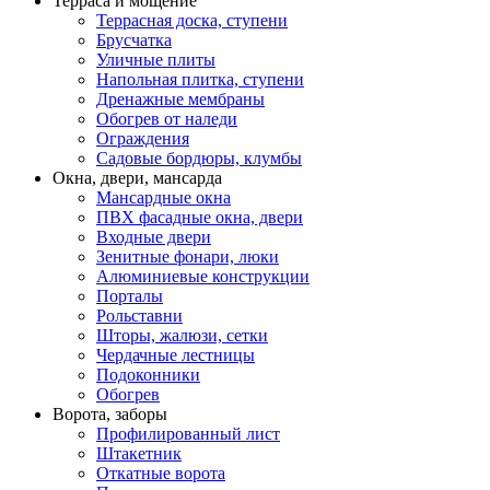
Терраса и мощение
Террасная доска, ступени
Брусчатка
Уличные плиты
Напольная плитка, ступени
Дренажные мембраны
Обогрев от наледи
Ограждения
Садовые бордюры, клумбы
Окна, двери, мансарда
Мансардные окна
ПВХ фасадные окна, двери
Входные двери
Зенитные фонари, люки
Алюминиевые конструкции
Порталы
Рольставни
Шторы, жалюзи, сетки
Чердачные лестницы
Подоконники
Обогрев
Ворота, заборы
Профилированный лист
Штакетник
Откатные ворота