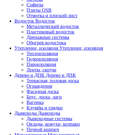
Софиты
Плиты OSB
Отмотка и плоский лист
Водосток
Водосток
Металлический водосток
Пластиковый водосток
Дренажные системы
Обогрев водостока
Утепление, изоляция
Утепление, изоляция
Теплоизоляция
Гидроизоляция
Пароизоляция
Ленты, скотчи
Дерево и ДПК
Дерево и ДПК
Террасная, половая доска
Ограждения
Фасадная доска
Брус, доска, лаги
Вагонка
Клумбы и грядки
Дымоходы
Дымоходы
Дымоходные системы
Оклады, кожухи, колпаки
Печной кирпич
Металлопрокат
Металлопрокат