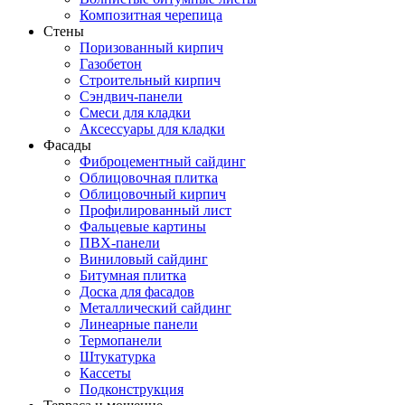
Композитная черепица
Стены
Поризованный кирпич
Газобетон
Строительный кирпич
Сэндвич-панели
Смеси для кладки
Аксессуары для кладки
Фасады
Фиброцементный сайдинг
Облицовочная плитка
Облицовочный кирпич
Профилированный лист
Фальцевые картины
ПВХ-панели
Виниловый сайдинг
Битумная плитка
Доска для фасадов
Металлический сайдинг
Линеарные панели
Термопанели
Штукатурка
Кассеты
Подконструкция