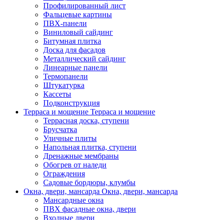
Профилированный лист
Фальцевые картины
ПВХ-панели
Виниловый сайдинг
Битумная плитка
Доска для фасадов
Металлический сайдинг
Линеарные панели
Термопанели
Штукатурка
Кассеты
Подконструкция
Терраса и мощение
Терраса и мощение
Террасная доска, ступени
Брусчатка
Уличные плиты
Напольная плитка, ступени
Дренажные мембраны
Обогрев от наледи
Ограждения
Садовые бордюры, клумбы
Окна, двери, мансарда
Окна, двери, мансарда
Мансардные окна
ПВХ фасадные окна, двери
Входные двери