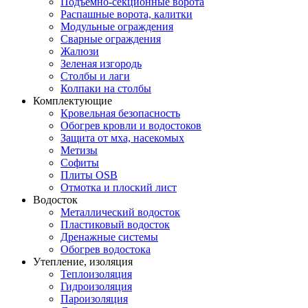
Подъемно-секционные ворота
Распашные ворота, калитки
Модульные ограждения
Сварные ограждения
Жалюзи
Зеленая изгородь
Столбы и лаги
Колпаки на столбы
Комплектующие
Кровельная безопасность
Обогрев кровли и водостоков
Защита от мха, насекомых
Метизы
Софиты
Плиты OSB
Отмотка и плоский лист
Водосток
Металлический водосток
Пластиковый водосток
Дренажные системы
Обогрев водостока
Утепление, изоляция
Теплоизоляция
Гидроизоляция
Пароизоляция