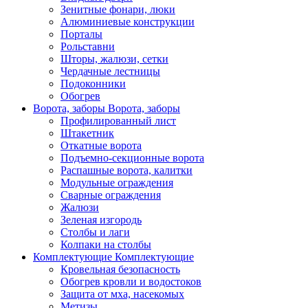
Зенитные фонари, люки
Алюминиевые конструкции
Порталы
Рольставни
Шторы, жалюзи, сетки
Чердачные лестницы
Подоконники
Обогрев
Ворота, заборы
Ворота, заборы
Профилированный лист
Штакетник
Откатные ворота
Подъемно-секционные ворота
Распашные ворота, калитки
Модульные ограждения
Сварные ограждения
Жалюзи
Зеленая изгородь
Столбы и лаги
Колпаки на столбы
Комплектующие
Комплектующие
Кровельная безопасность
Обогрев кровли и водостоков
Защита от мха, насекомых
Метизы