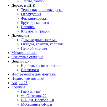
Ленты, скотчи
Дерево и ДПК
Террасная, половая доска
Ограждения
Фасадная доска
Брус, доска, лаги
Вагонка
Клумбы и грядки
Дымоходы
Дымоходные системы
Оклады, кожухи, колпаки
Печной кирпич
Металлопрокат
Очистные станции
Вентиляция
Кровельная вентиляция
Вентблоки
Инструменты для монтажа
Подвесные потолки
Акции
26
Корзина
Где купить?
ул. Оптиков, 22
П.С. ул. Воскова, 10
Мобильные офисы