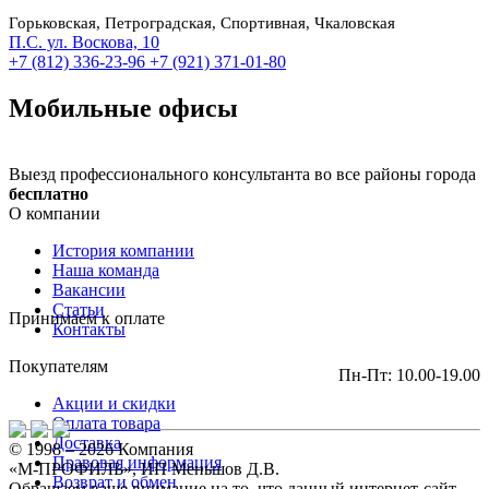
Горьковская, Петроградская, Спортивная, Чкаловская
П.С. ул. Воскова, 10
+7 (812) 336-23-96
+7 (921) 371-01-80
Мобильные офисы
Выезд профессионального консультанта во все районы города
бесплатно
О компании
История компании
Наша команда
Вакансии
Статьи
Принимаем к оплате
Контакты
Покупателям
Пн-Пт: 10.00-19.00
Акции и скидки
Оплата товара
Доставка
© 1998 – 2026 Компания
Правовая информация
«М-ПРОФИЛЬ», ИП Меньшов Д.В.
Возврат и обмен
Обращаем ваше внимание на то, что данный интернет-сайт