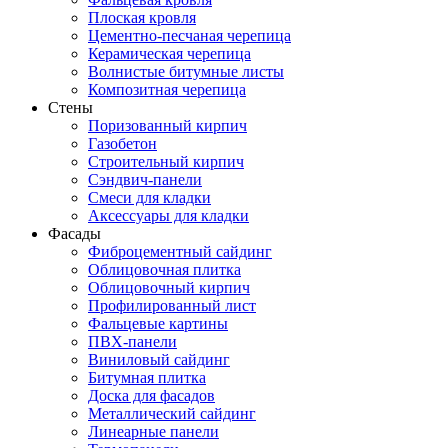
Плоская кровля
Цементно-песчаная черепица
Керамическая черепица
Волнистые битумные листы
Композитная черепица
Стены
Поризованный кирпич
Газобетон
Строительный кирпич
Сэндвич-панели
Смеси для кладки
Аксессуары для кладки
Фасады
Фиброцементный сайдинг
Облицовочная плитка
Облицовочный кирпич
Профилированный лист
Фальцевые картины
ПВХ-панели
Виниловый сайдинг
Битумная плитка
Доска для фасадов
Металлический сайдинг
Линеарные панели