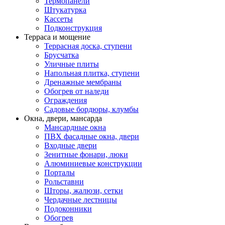
Термопанели
Штукатурка
Кассеты
Подконструкция
Терраса и мощение
Террасная доска, ступени
Брусчатка
Уличные плиты
Напольная плитка, ступени
Дренажные мембраны
Обогрев от наледи
Ограждения
Садовые бордюры, клумбы
Окна, двери, мансарда
Мансардные окна
ПВХ фасадные окна, двери
Входные двери
Зенитные фонари, люки
Алюминиевые конструкции
Порталы
Рольставни
Шторы, жалюзи, сетки
Чердачные лестницы
Подоконники
Обогрев