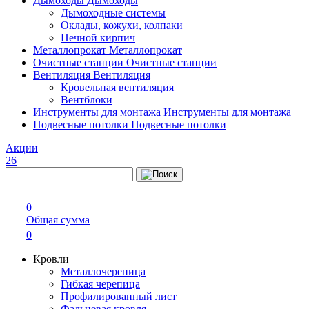
Дымоходы
Дымоходы
Дымоходные системы
Оклады, кожухи, колпаки
Печной кирпич
Металлопрокат
Металлопрокат
Очистные станции
Очистные станции
Вентиляция
Вентиляция
Кровельная вентиляция
Вентблоки
Инструменты для монтажа
Инструменты для монтажа
Подвесные потолки
Подвесные потолки
Акции
26
0
Общая сумма
0
Кровли
Металлочерепица
Гибкая черепица
Профилированный лист
Фальцевая кровля