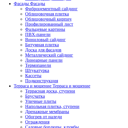
Фасады
Фасады
Фиброцементный сайдинг
Облицовочная плитка
Облицовочный кирпич
Профилированный лист
Фальцевые картины
ПВХ-панели
Виниловый сайдинг
Битумная плитка
Доска для фасадов
Металлический сайдинг
Линеарные панели
Термопанели
Штукатурка
Кассеты
Подконструкция
Терраса и мощение
Терраса и мощение
Террасная доска, ступени
Брусчатка
Уличные плиты
Напольная плитка, ступени
Дренажные мембраны
Обогрев от наледи
Ограждения
Садовые бордюры, клумбы