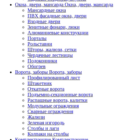
Окна, двери, мансарда
Окна, двери, мансарда
Мансардные окна
ПВХ фасадные окна, двери
Входные двери
Зенитные фонари, люки
Алюминиевые конструкции
Порталы
Рольставни
Шторы, жалюзи, сетки
Чердачные лестницы
Подоконники
Обогрев
Ворота, заборы
Ворота, заборы
Профилированный лист
Штакетник
Откатные ворота
Подъемно-секционные ворота
Распашные ворота, калитки
Модульные ограждения
Сварные ограждения
Жалюзи
Зеленая изгородь
Столбы и лаги
Колпаки на столбы
Комплектующие
Комплектующие