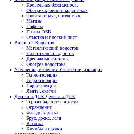
Кровельная безопасность
Обогрев кровли и водостоков
Защита от мха, насекомых
Метизы
Софиты
Плиты OSB
Отмотка и плоский лист
Водосток
Водосток
Металлический водосток
Пластиковый водосток
Дренажные системы
Обогрев водостока
Утепление, изоляция
Утепление, изоляция
Теплоизоляция
Гидроизоляция
Пароизоляция
Ленты, скотчи
Дерево и ДПК
Дерево и ДПК
Террасная, половая доска
Ограждения
Фасадная доска
Брус, доска, лаги
Вагонка
Клумбы и грядки