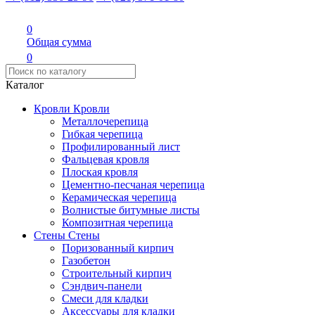
0
Общая сумма
0
Каталог
Кровли
Кровли
Металлочерепица
Гибкая черепица
Профилированный лист
Фальцевая кровля
Плоская кровля
Цементно-песчаная черепица
Керамическая черепица
Волнистые битумные листы
Композитная черепица
Стены
Стены
Поризованный кирпич
Газобетон
Строительный кирпич
Сэндвич-панели
Смеси для кладки
Аксессуары для кладки