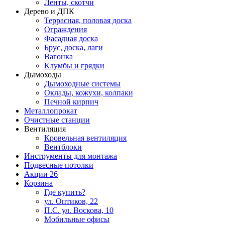
Ленты, скотчи
Дерево и ДПК
Террасная, половая доска
Ограждения
Фасадная доска
Брус, доска, лаги
Вагонка
Клумбы и грядки
Дымоходы
Дымоходные системы
Оклады, кожухи, колпаки
Печной кирпич
Металлопрокат
Очистные станции
Вентиляция
Кровельная вентиляция
Вентблоки
Инструменты для монтажа
Подвесные потолки
Акции
26
Корзина
Где купить?
ул. Оптиков, 22
П.С. ул. Воскова, 10
Мобильные офисы