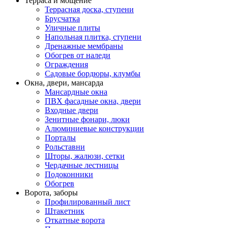
Терраса и мощение
Террасная доска, ступени
Брусчатка
Уличные плиты
Напольная плитка, ступени
Дренажные мембраны
Обогрев от наледи
Ограждения
Садовые бордюры, клумбы
Окна, двери, мансарда
Мансардные окна
ПВХ фасадные окна, двери
Входные двери
Зенитные фонари, люки
Алюминиевые конструкции
Порталы
Рольставни
Шторы, жалюзи, сетки
Чердачные лестницы
Подоконники
Обогрев
Ворота, заборы
Профилированный лист
Штакетник
Откатные ворота