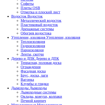
Софиты
Плиты OSB
Отмотка и плоский лист
Водосток
Водосток
Металлический водосток
Пластиковый водосток
Дренажные системы
Обогрев водостока
Утепление, изоляция
Утепление, изоляция
Теплоизоляция
Гидроизоляция
Пароизоляция
Ленты, скотчи
Дерево и ДПК
Дерево и ДПК
Террасная, половая доска
Ограждения
Фасадная доска
Брус, доска, лаги
Вагонка
Клумбы и грядки
Дымоходы
Дымоходы
Дымоходные системы
Оклады, кожухи, колпаки
Печной кирпич
Металлопрокат
Металлопрокат