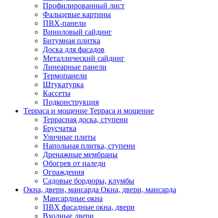
Профилированный лист
Фальцевые картины
ПВХ-панели
Виниловый сайдинг
Битумная плитка
Доска для фасадов
Металлический сайдинг
Линеарные панели
Термопанели
Штукатурка
Кассеты
Подконструкция
Терраса и мощение
Терраса и мощение
Террасная доска, ступени
Брусчатка
Уличные плиты
Напольная плитка, ступени
Дренажные мембраны
Обогрев от наледи
Ограждения
Садовые бордюры, клумбы
Окна, двери, мансарда
Окна, двери, мансарда
Мансардные окна
ПВХ фасадные окна, двери
Входные двери