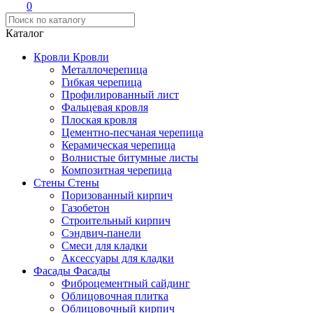
0
Каталог
Кровли
Кровли
Металлочерепица
Гибкая черепица
Профилированный лист
Фальцевая кровля
Плоская кровля
Цементно-песчаная черепица
Керамическая черепица
Волнистые битумные листы
Композитная черепица
Стены
Стены
Поризованный кирпич
Газобетон
Строительный кирпич
Сэндвич-панели
Смеси для кладки
Аксессуары для кладки
Фасады
Фасады
Фиброцементный сайдинг
Облицовочная плитка
Облицовочный кирпич