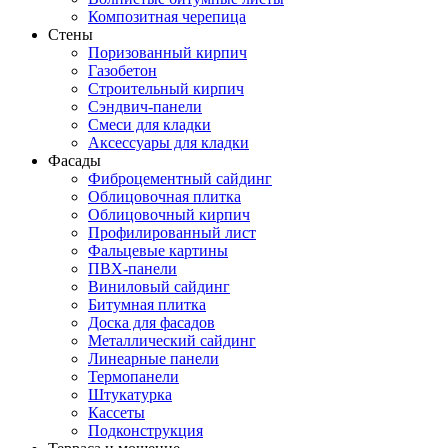
Композитная черепица
Стены
Поризованный кирпич
Газобетон
Строительный кирпич
Сэндвич-панели
Смеси для кладки
Аксессуары для кладки
Фасады
Фиброцементный сайдинг
Облицовочная плитка
Облицовочный кирпич
Профилированный лист
Фальцевые картины
ПВХ-панели
Виниловый сайдинг
Битумная плитка
Доска для фасадов
Металлический сайдинг
Линеарные панели
Термопанели
Штукатурка
Кассеты
Подконструкция