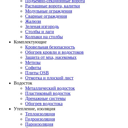
Подъемно-секционные ворота
Распашные ворота, калитки
Модульные ограждения
Сварные ограждения
Жалюзи
Зеленая изгородь
Столбы и лаги
Колпаки на столбы
Комплектующие
Кровельная безопасность
Обогрев кровли и водостоков
Защита от мха, насекомых
Метизы
Софиты
Плиты OSB
Отмотка и плоский лист
Водосток
Металлический водосток
Пластиковый водосток
Дренажные системы
Обогрев водостока
Утепление, изоляция
Теплоизоляция
Гидроизоляция
Пароизоляция