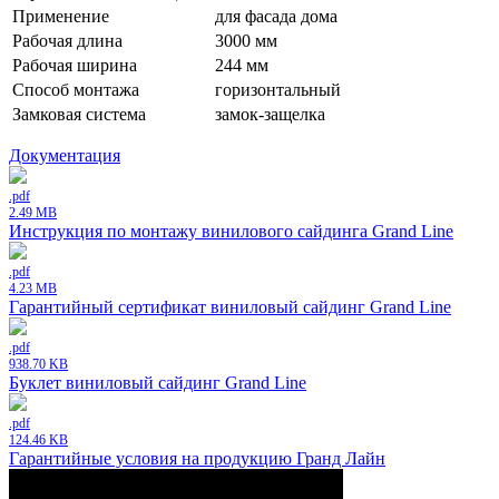
Применение
для фасада дома
Рабочая длина
3000 мм
Рабочая ширина
244 мм
Способ монтажа
горизонтальный
Замковая система
замок-защелка
Документация
.pdf
2.49 MB
Инструкция по монтажу винилового сайдинга Grand Line
.pdf
4.23 MB
Гарантийный сертификат виниловый сайдинг Grand Line
.pdf
938.70 KB
Буклет виниловый сайдинг Grand Line
.pdf
124.46 KB
Гарантийные условия на продукцию Гранд Лайн