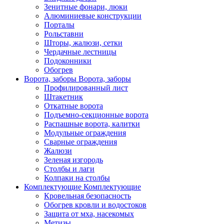
Зенитные фонари, люки
Алюминиевые конструкции
Порталы
Рольставни
Шторы, жалюзи, сетки
Чердачные лестницы
Подоконники
Обогрев
Ворота, заборы
Ворота, заборы
Профилированный лист
Штакетник
Откатные ворота
Подъемно-секционные ворота
Распашные ворота, калитки
Модульные ограждения
Сварные ограждения
Жалюзи
Зеленая изгородь
Столбы и лаги
Колпаки на столбы
Комплектующие
Комплектующие
Кровельная безопасность
Обогрев кровли и водостоков
Защита от мха, насекомых
Метизы