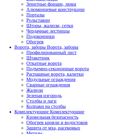
Зенитные фонари, люки
Алюминиевые конструкции
Порталы
Рольставни
Шторы, жалюзи, сетки
Чердачные лестницы
Подоконники
Обогрев
Ворота, заборы
Ворота, заборы
Профилированный лист
Штакетник
Откатные ворота
Подъемно-секционные ворота
Распашные ворота, калитки
Модульные ограждения
Сварные ограждения
Жалюзи
Зеленая изгородь
Столбы и лаги
Колпаки на столбы
Комплектующие
Комплектующие
Кровельная безопасность
Обогрев кровли и водостоков
Защита от мха, насекомых
Метизы