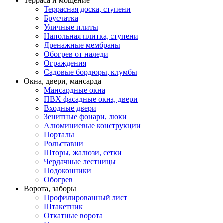
Терраса и мощение
Террасная доска, ступени
Брусчатка
Уличные плиты
Напольная плитка, ступени
Дренажные мембраны
Обогрев от наледи
Ограждения
Садовые бордюры, клумбы
Окна, двери, мансарда
Мансардные окна
ПВХ фасадные окна, двери
Входные двери
Зенитные фонари, люки
Алюминиевые конструкции
Порталы
Рольставни
Шторы, жалюзи, сетки
Чердачные лестницы
Подоконники
Обогрев
Ворота, заборы
Профилированный лист
Штакетник
Откатные ворота