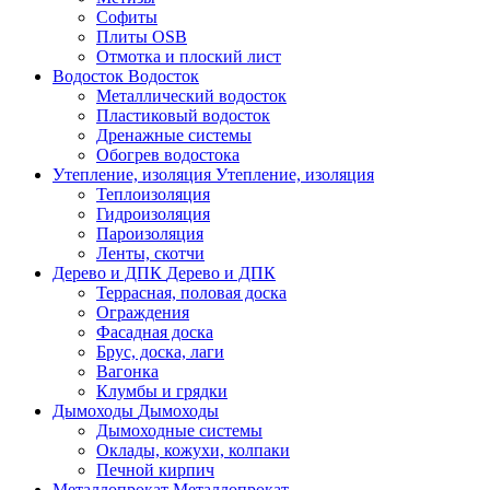
Софиты
Плиты OSB
Отмотка и плоский лист
Водосток
Водосток
Металлический водосток
Пластиковый водосток
Дренажные системы
Обогрев водостока
Утепление, изоляция
Утепление, изоляция
Теплоизоляция
Гидроизоляция
Пароизоляция
Ленты, скотчи
Дерево и ДПК
Дерево и ДПК
Террасная, половая доска
Ограждения
Фасадная доска
Брус, доска, лаги
Вагонка
Клумбы и грядки
Дымоходы
Дымоходы
Дымоходные системы
Оклады, кожухи, колпаки
Печной кирпич
Металлопрокат
Металлопрокат