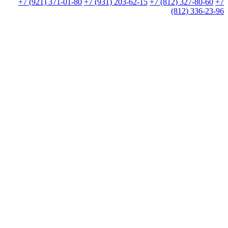
+7 (921) 371-01-80
+7 (931) 203-62-15
+7 (812) 327-80-60
+7
(812) 336-23-96