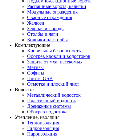
Подъемно-секционные ворота
Распашные ворота, калитки
Модульные ограждения
Сварные ограждения
Жалюзи
Зеленая изгородь
Столбы и лаги
Колпаки на столбы
Комплектующие
Кровельная безопасность
Обогрев кровли и водостоков
Защита от мха, насекомых
Метизы
Софиты
Плиты OSB
Отмотка и плоский лист
Водосток
Металлический водосток
Пластиковый водосток
Дренажные системы
Обогрев водостока
Утепление, изоляция
Теплоизоляция
Гидроизоляция
Пароизоляция