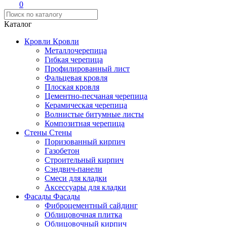
0
Каталог
Кровли
Кровли
Металлочерепица
Гибкая черепица
Профилированный лист
Фальцевая кровля
Плоская кровля
Цементно-песчаная черепица
Керамическая черепица
Волнистые битумные листы
Композитная черепица
Стены
Стены
Поризованный кирпич
Газобетон
Строительный кирпич
Сэндвич-панели
Смеси для кладки
Аксессуары для кладки
Фасады
Фасады
Фиброцементный сайдинг
Облицовочная плитка
Облицовочный кирпич