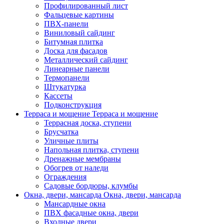
Профилированный лист
Фальцевые картины
ПВХ-панели
Виниловый сайдинг
Битумная плитка
Доска для фасадов
Металлический сайдинг
Линеарные панели
Термопанели
Штукатурка
Кассеты
Подконструкция
Терраса и мощение
Терраса и мощение
Террасная доска, ступени
Брусчатка
Уличные плиты
Напольная плитка, ступени
Дренажные мембраны
Обогрев от наледи
Ограждения
Садовые бордюры, клумбы
Окна, двери, мансарда
Окна, двери, мансарда
Мансардные окна
ПВХ фасадные окна, двери
Входные двери