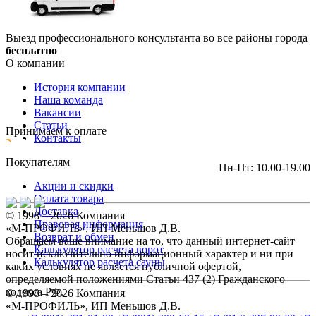
Выезд профессионального консультанта во все районы города
бесплатно
О компании
История компании
Наша команда
Вакансии
Статьи
Принимаем к оплате
Контакты
Покупателям
Пн-Пт: 10.00-19.00
Акции и скидки
Оплата товара
Доставка
© 1998 – 2026 Компания
Правовая информация
«М-ПРОФИЛЬ», ИП Меньшов Д.В.
Возврат и обмен
Обращаем ваше внимание на то, что данный интернет-сайт
Калькулятор расчета ворот
носит исключительно информационный характер и ни при
Калькулятор расчета сауны
каких условиях не является публичной офертой,
определяемой положениями Статьи 437 (2) Гражданского
кодекса РФ.
© 1998 – 2026 Компания
«М-ПРОФИЛЬ», ИП Меньшов Д.В.