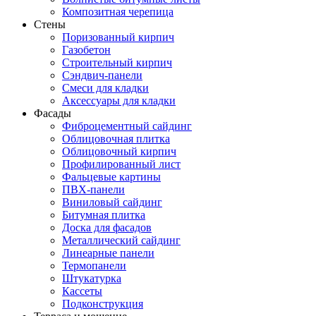
Композитная черепица
Стены
Поризованный кирпич
Газобетон
Строительный кирпич
Сэндвич-панели
Смеси для кладки
Аксессуары для кладки
Фасады
Фиброцементный сайдинг
Облицовочная плитка
Облицовочный кирпич
Профилированный лист
Фальцевые картины
ПВХ-панели
Виниловый сайдинг
Битумная плитка
Доска для фасадов
Металлический сайдинг
Линеарные панели
Термопанели
Штукатурка
Кассеты
Подконструкция