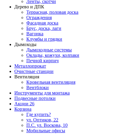
Ленты, скотчи
Дерево и ДПК
Террасная, половая доска
Ограждения
Фасадная доска
Брус, доска, лаги
Вагонка
Клумбы и грядки
Дымоходы
Дымоходные системы
Оклады, кожухи, колпаки
Печной кирпич
Металлопрокат
Очистные станции
Вентиляция
Кровельная вентиляция
Вентблоки
Инструменты для монтажа
Подвесные потолки
Акции
26
Корзина
Где купить?
ул. Оптиков, 22
П.С. ул. Воскова, 10
Мобильные офисы