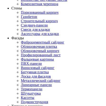
Композитная черепица
Стены
Поризованный кирпич
Газобетон
Строительный кирпич
Сэндвич-панели
Смеси для кладки
Аксессуары для кладки
Фасады
Фиброцементный сайдинг
Облицовочная плитка
Облицовочный кирпич
Профилированный лист
Фальцевые картины
ПВХ-панели
Виниловый сайдинг
Битумная плитка
Доска для фасадов
Металлический сайдинг
Линеарные панели
Термопанели
Штукатурка
Кассеты
Подконструкция