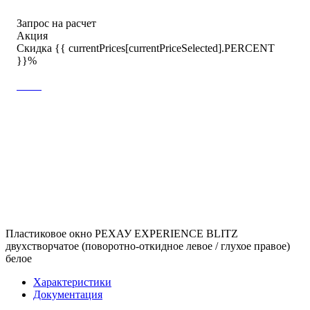
Запрос на расчет
Акция
Скидка {{ currentPrices[currentPriceSelected].PERCENT
}}%
Пластиковое окно РЕХАУ EXPERIENCE BLITZ
двухстворчатое (поворотно-откидное левое / глухое правое)
белое
Характеристики
Документация