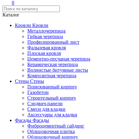
0
Каталог
Кровли
Кровли
Металлочерепица
Гибкая черепица
Профилированный лист
Фальцевая кровля
Плоская кровля
Цементно-песчаная черепица
Керамическая черепица
Волнистые битумные листы
Композитная черепица
Стены
Стены
Поризованный кирпич
Газобетон
Строительный кирпич
Сэндвич-панели
Смеси для кладки
Аксессуары для кладки
Фасады
Фасады
Фиброцементный сайдинг
Облицовочная плитка
Облицовочный кирпич