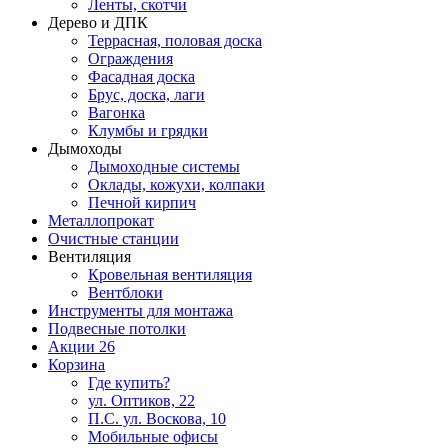
Ленты, скотчи
Дерево и ДПК
Террасная, половая доска
Ограждения
Фасадная доска
Брус, доска, лаги
Вагонка
Клумбы и грядки
Дымоходы
Дымоходные системы
Оклады, кожухи, колпаки
Печной кирпич
Металлопрокат
Очистные станции
Вентиляция
Кровельная вентиляция
Вентблоки
Инструменты для монтажа
Подвесные потолки
Акции
26
Корзина
Где купить?
ул. Оптиков, 22
П.С. ул. Воскова, 10
Мобильные офисы