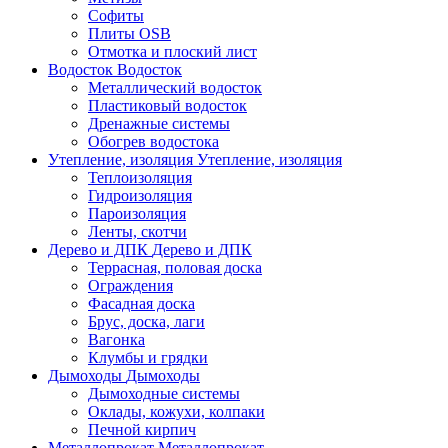
Софиты
Плиты OSB
Отмотка и плоский лист
Водосток
Водосток
Металлический водосток
Пластиковый водосток
Дренажные системы
Обогрев водостока
Утепление, изоляция
Утепление, изоляция
Теплоизоляция
Гидроизоляция
Пароизоляция
Ленты, скотчи
Дерево и ДПК
Дерево и ДПК
Террасная, половая доска
Ограждения
Фасадная доска
Брус, доска, лаги
Вагонка
Клумбы и грядки
Дымоходы
Дымоходы
Дымоходные системы
Оклады, кожухи, колпаки
Печной кирпич
Металлопрокат
Металлопрокат