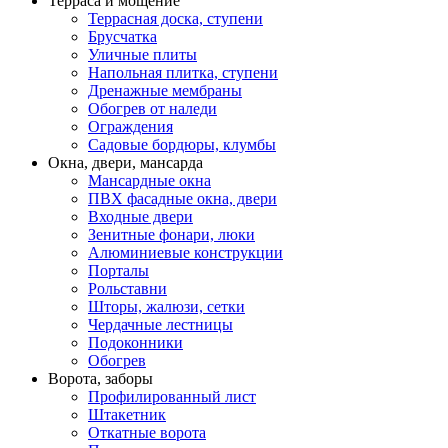
Терраса и мощение
Террасная доска, ступени
Брусчатка
Уличные плиты
Напольная плитка, ступени
Дренажные мембраны
Обогрев от наледи
Ограждения
Садовые бордюры, клумбы
Окна, двери, мансарда
Мансардные окна
ПВХ фасадные окна, двери
Входные двери
Зенитные фонари, люки
Алюминиевые конструкции
Порталы
Рольставни
Шторы, жалюзи, сетки
Чердачные лестницы
Подоконники
Обогрев
Ворота, заборы
Профилированный лист
Штакетник
Откатные ворота