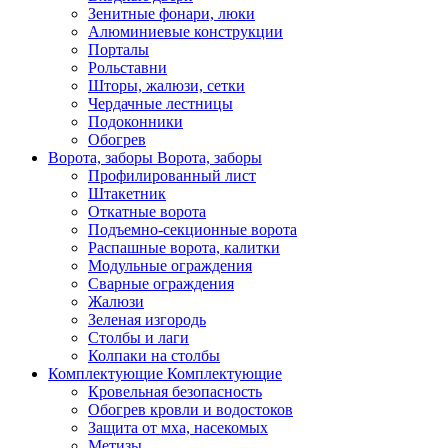
Зенитные фонари, люки
Алюминиевые конструкции
Порталы
Рольставни
Шторы, жалюзи, сетки
Чердачные лестницы
Подоконники
Обогрев
Ворота, заборы
Ворота, заборы
Профилированный лист
Штакетник
Откатные ворота
Подъемно-секционные ворота
Распашные ворота, калитки
Модульные ограждения
Сварные ограждения
Жалюзи
Зеленая изгородь
Столбы и лаги
Колпаки на столбы
Комплектующие
Комплектующие
Кровельная безопасность
Обогрев кровли и водостоков
Защита от мха, насекомых
Метизы