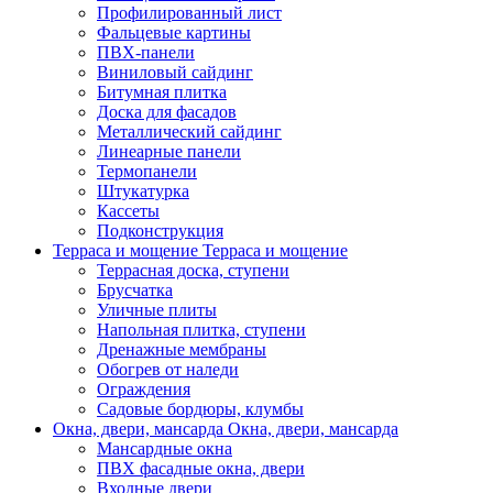
Профилированный лист
Фальцевые картины
ПВХ-панели
Виниловый сайдинг
Битумная плитка
Доска для фасадов
Металлический сайдинг
Линеарные панели
Термопанели
Штукатурка
Кассеты
Подконструкция
Терраса и мощение
Терраса и мощение
Террасная доска, ступени
Брусчатка
Уличные плиты
Напольная плитка, ступени
Дренажные мембраны
Обогрев от наледи
Ограждения
Садовые бордюры, клумбы
Окна, двери, мансарда
Окна, двери, мансарда
Мансардные окна
ПВХ фасадные окна, двери
Входные двери