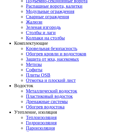
Подъемно-секционные ворота
Распашные ворота, калитки
Модульные ограждения
Сварные ограждения
Жалюзи
Зеленая изгородь
Столбы и лаги
Колпаки на столбы
Комплектующие
Кровельная безопасность
Обогрев кровли и водостоков
Защита от мха, насекомых
Метизы
Софиты
Плиты OSB
Отмотка и плоский лист
Водосток
Металлический водосток
Пластиковый водосток
Дренажные системы
Обогрев водостока
Утепление, изоляция
Теплоизоляция
Гидроизоляция
Пароизоляция