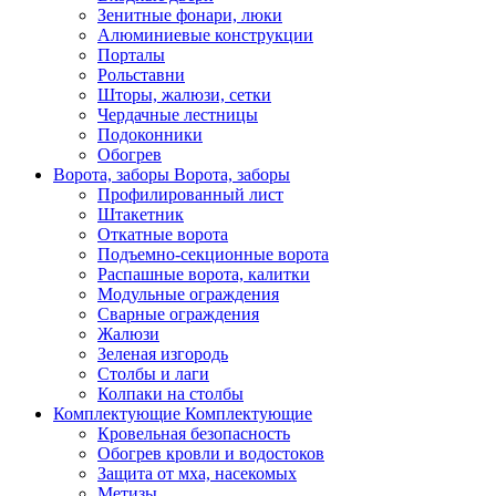
Зенитные фонари, люки
Алюминиевые конструкции
Порталы
Рольставни
Шторы, жалюзи, сетки
Чердачные лестницы
Подоконники
Обогрев
Ворота, заборы
Ворота, заборы
Профилированный лист
Штакетник
Откатные ворота
Подъемно-секционные ворота
Распашные ворота, калитки
Модульные ограждения
Сварные ограждения
Жалюзи
Зеленая изгородь
Столбы и лаги
Колпаки на столбы
Комплектующие
Комплектующие
Кровельная безопасность
Обогрев кровли и водостоков
Защита от мха, насекомых
Метизы