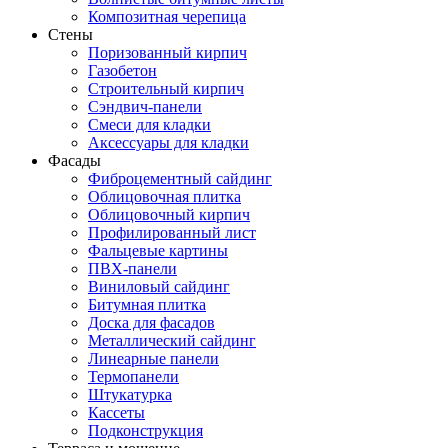
Композитная черепица
Стены
Поризованный кирпич
Газобетон
Строительный кирпич
Сэндвич-панели
Смеси для кладки
Аксессуары для кладки
Фасады
Фиброцементный сайдинг
Облицовочная плитка
Облицовочный кирпич
Профилированный лист
Фальцевые картины
ПВХ-панели
Виниловый сайдинг
Битумная плитка
Доска для фасадов
Металлический сайдинг
Линеарные панели
Термопанели
Штукатурка
Кассеты
Подконструкция