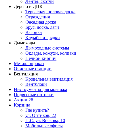
Ленты, скотчи
Дерево и ДПК
Террасная, половая доска
Ограждения
Фасадная доска
Брус, доска, лаги
Вагонка
Клумбы и грядки
Дымоходы
Дымоходные системы
Оклады, кожухи, колпаки
Печной кирпич
Металлопрокат
Очистные станции
Вентиляция
Кровельная вентиляция
Вентблоки
Инструменты для монтажа
Подвесные потолки
Акции
26
Корзина
Где купить?
ул. Оптиков, 22
П.С. ул. Воскова, 10
Мобильные офисы