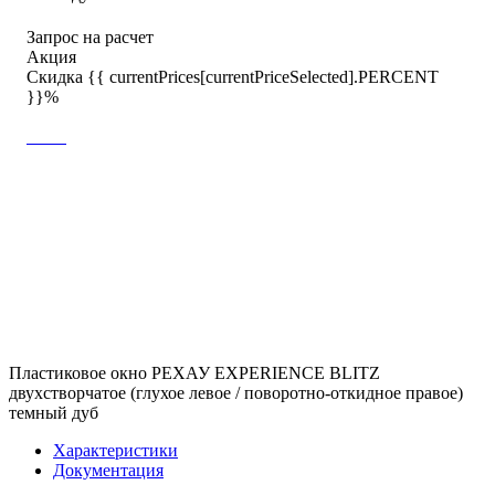
Запрос на расчет
Акция
Скидка {{ currentPrices[currentPriceSelected].PERCENT
}}%
Пластиковое окно РЕХАУ EXPERIENCE BLITZ
двухстворчатое (глухое левое / поворотно-откидное правое)
темный дуб
Характеристики
Документация