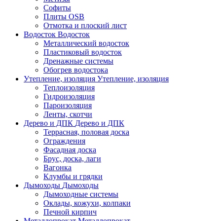
Софиты
Плиты OSB
Отмотка и плоский лист
Водосток
Водосток
Металлический водосток
Пластиковый водосток
Дренажные системы
Обогрев водостока
Утепление, изоляция
Утепление, изоляция
Теплоизоляция
Гидроизоляция
Пароизоляция
Ленты, скотчи
Дерево и ДПК
Дерево и ДПК
Террасная, половая доска
Ограждения
Фасадная доска
Брус, доска, лаги
Вагонка
Клумбы и грядки
Дымоходы
Дымоходы
Дымоходные системы
Оклады, кожухи, колпаки
Печной кирпич
Металлопрокат
Металлопрокат