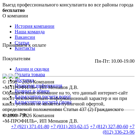
Выезд профессионального консультанта во все районы города
бесплатно
О компании
История компании
Наша команда
Вакансии
Статьи
Принимаем к оплате
Контакты
Покупателям
Пн-Пт: 10.00-19.00
Акции и скидки
Оплата товара
Доставка
© 1998 – 2026 Компания
Правовая информация
«М-ПРОФИЛЬ», ИП Меньшов Д.В.
Возврат и обмен
Обращаем ваше внимание на то, что данный интернет-сайт
Калькулятор расчета ворот
носит исключительно информационный характер и ни при
Калькулятор расчета сауны
каких условиях не является публичной офертой,
определяемой положениями Статьи 437 (2) Гражданского
кодекса РФ.
© 1998 – 2026 Компания
«М-ПРОФИЛЬ», ИП Меньшов Д.В.
+7 (921) 371-01-80
+7 (931) 203-62-15
+7 (812) 327-80-60
+7
(812) 336-23-96