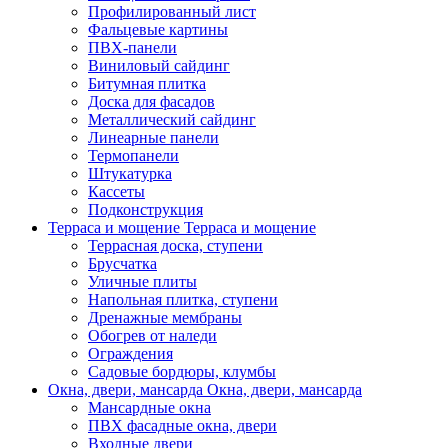
Профилированный лист
Фальцевые картины
ПВХ-панели
Виниловый сайдинг
Битумная плитка
Доска для фасадов
Металлический сайдинг
Линеарные панели
Термопанели
Штукатурка
Кассеты
Подконструкция
Терраса и мощение
Терраса и мощение
Террасная доска, ступени
Брусчатка
Уличные плиты
Напольная плитка, ступени
Дренажные мембраны
Обогрев от наледи
Ограждения
Садовые бордюры, клумбы
Окна, двери, мансарда
Окна, двери, мансарда
Мансардные окна
ПВХ фасадные окна, двери
Входные двери