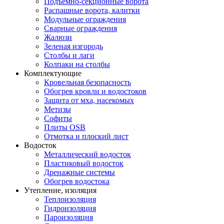
Подъемно-секционные ворота
Распашные ворота, калитки
Модульные ограждения
Сварные ограждения
Жалюзи
Зеленая изгородь
Столбы и лаги
Колпаки на столбы
Комплектующие
Кровельная безопасность
Обогрев кровли и водостоков
Защита от мха, насекомых
Метизы
Софиты
Плиты OSB
Отмотка и плоский лист
Водосток
Металлический водосток
Пластиковый водосток
Дренажные системы
Обогрев водостока
Утепление, изоляция
Теплоизоляция
Гидроизоляция
Пароизоляция