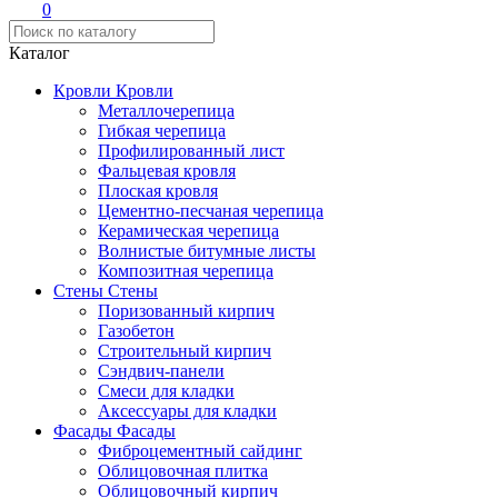
0
Каталог
Кровли
Кровли
Металлочерепица
Гибкая черепица
Профилированный лист
Фальцевая кровля
Плоская кровля
Цементно-песчаная черепица
Керамическая черепица
Волнистые битумные листы
Композитная черепица
Стены
Стены
Поризованный кирпич
Газобетон
Строительный кирпич
Сэндвич-панели
Смеси для кладки
Аксессуары для кладки
Фасады
Фасады
Фиброцементный сайдинг
Облицовочная плитка
Облицовочный кирпич