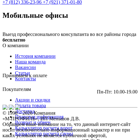
+7 (812) 336-23-96
+7 (921) 371-01-80
Мобильные офисы
Выезд профессионального консультанта во все районы города
бесплатно
О компании
История компании
Наша команда
Вакансии
Статьи
Принимаем к оплате
Контакты
Покупателям
Пн-Пт: 10.00-19.00
Акции и скидки
Оплата товара
Доставка
© 1998 – 2026 Компания
Правовая информация
«М-ПРОФИЛЬ», ИП Меньшов Д.В.
Возврат и обмен
Обращаем ваше внимание на то, что данный интернет-сайт
Калькулятор расчета ворот
носит исключительно информационный характер и ни при
Калькулятор расчета сауны
каких условиях не является публичной офертой,