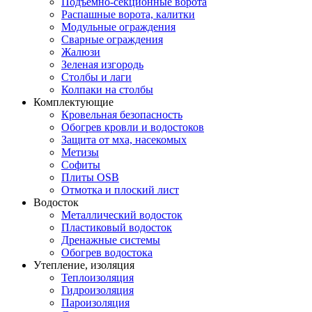
Подъемно-секционные ворота
Распашные ворота, калитки
Модульные ограждения
Сварные ограждения
Жалюзи
Зеленая изгородь
Столбы и лаги
Колпаки на столбы
Комплектующие
Кровельная безопасность
Обогрев кровли и водостоков
Защита от мха, насекомых
Метизы
Софиты
Плиты OSB
Отмотка и плоский лист
Водосток
Металлический водосток
Пластиковый водосток
Дренажные системы
Обогрев водостока
Утепление, изоляция
Теплоизоляция
Гидроизоляция
Пароизоляция