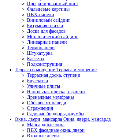
Профилированный лист
Фальцевые картины
ПВХ-панели
Виниловый сайдинг
Битумная плитка
Доска для фасадов
Металлический сайдинг
Линеарные панели
Термопанели
Штукатурка
Кассеты
Подконструкция
Терраса и мощение
Терраса и мощение
Террасная доска, ступени
Брусчатка
Уличные плиты
Напольная плитка, ступени
Дренажные мембраны
Обогрев от наледи
Ограждения
Садовые бордюры, клумбы
Окна, двери, мансарда
Окна, двери, мансарда
Мансардные окна
ПВХ фасадные окна, двери
Входные двери