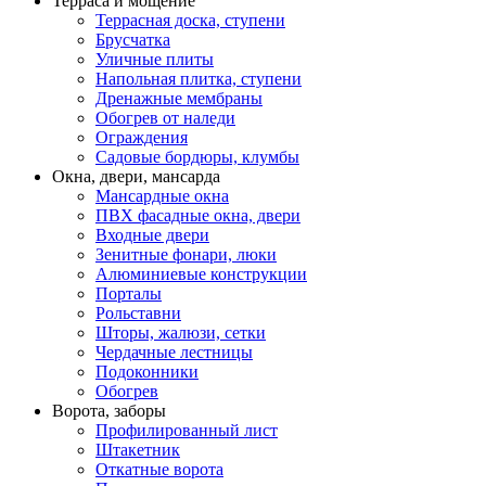
Терраса и мощение
Террасная доска, ступени
Брусчатка
Уличные плиты
Напольная плитка, ступени
Дренажные мембраны
Обогрев от наледи
Ограждения
Садовые бордюры, клумбы
Окна, двери, мансарда
Мансардные окна
ПВХ фасадные окна, двери
Входные двери
Зенитные фонари, люки
Алюминиевые конструкции
Порталы
Рольставни
Шторы, жалюзи, сетки
Чердачные лестницы
Подоконники
Обогрев
Ворота, заборы
Профилированный лист
Штакетник
Откатные ворота