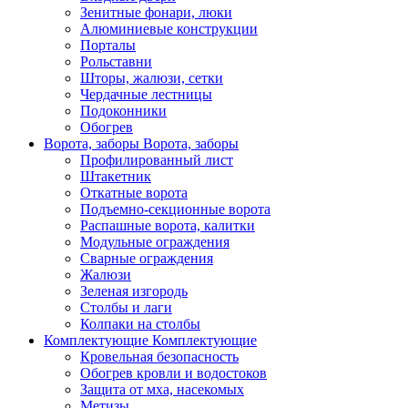
Зенитные фонари, люки
Алюминиевые конструкции
Порталы
Рольставни
Шторы, жалюзи, сетки
Чердачные лестницы
Подоконники
Обогрев
Ворота, заборы
Ворота, заборы
Профилированный лист
Штакетник
Откатные ворота
Подъемно-секционные ворота
Распашные ворота, калитки
Модульные ограждения
Сварные ограждения
Жалюзи
Зеленая изгородь
Столбы и лаги
Колпаки на столбы
Комплектующие
Комплектующие
Кровельная безопасность
Обогрев кровли и водостоков
Защита от мха, насекомых
Метизы