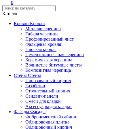
0
Каталог
Кровли
Кровли
Металлочерепица
Гибкая черепица
Профилированный лист
Фальцевая кровля
Плоская кровля
Цементно-песчаная черепица
Керамическая черепица
Волнистые битумные листы
Композитная черепица
Стены
Стены
Поризованный кирпич
Газобетон
Строительный кирпич
Сэндвич-панели
Смеси для кладки
Аксессуары для кладки
Фасады
Фасады
Фиброцементный сайдинг
Облицовочная плитка
Облицовочный кирпич