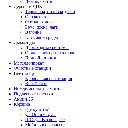
Ленты, скотчи
Дерево и ДПК
Террасная, половая доска
Ограждения
Фасадная доска
Брус, доска, лаги
Вагонка
Клумбы и грядки
Дымоходы
Дымоходные системы
Оклады, кожухи, колпаки
Печной кирпич
Металлопрокат
Очистные станции
Вентиляция
Кровельная вентиляция
Вентблоки
Инструменты для монтажа
Подвесные потолки
Акции
26
Корзина
Где купить?
ул. Оптиков, 22
П.С. ул. Воскова, 10
Мобильные офисы