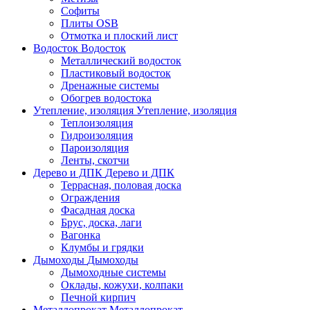
Софиты
Плиты OSB
Отмотка и плоский лист
Водосток
Водосток
Металлический водосток
Пластиковый водосток
Дренажные системы
Обогрев водостока
Утепление, изоляция
Утепление, изоляция
Теплоизоляция
Гидроизоляция
Пароизоляция
Ленты, скотчи
Дерево и ДПК
Дерево и ДПК
Террасная, половая доска
Ограждения
Фасадная доска
Брус, доска, лаги
Вагонка
Клумбы и грядки
Дымоходы
Дымоходы
Дымоходные системы
Оклады, кожухи, колпаки
Печной кирпич
Металлопрокат
Металлопрокат