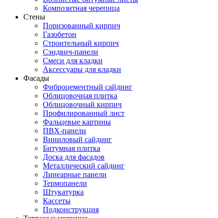
Композитная черепица
Стены
Поризованный кирпич
Газобетон
Строительный кирпич
Сэндвич-панели
Смеси для кладки
Аксессуары для кладки
Фасады
Фиброцементный сайдинг
Облицовочная плитка
Облицовочный кирпич
Профилированный лист
Фальцевые картины
ПВХ-панели
Виниловый сайдинг
Битумная плитка
Доска для фасадов
Металлический сайдинг
Линеарные панели
Термопанели
Штукатурка
Кассеты
Подконструкция