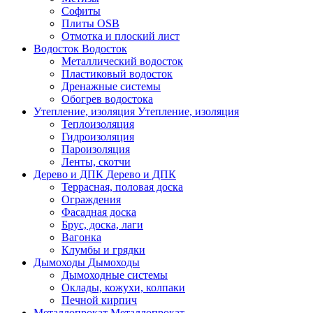
Софиты
Плиты OSB
Отмотка и плоский лист
Водосток
Водосток
Металлический водосток
Пластиковый водосток
Дренажные системы
Обогрев водостока
Утепление, изоляция
Утепление, изоляция
Теплоизоляция
Гидроизоляция
Пароизоляция
Ленты, скотчи
Дерево и ДПК
Дерево и ДПК
Террасная, половая доска
Ограждения
Фасадная доска
Брус, доска, лаги
Вагонка
Клумбы и грядки
Дымоходы
Дымоходы
Дымоходные системы
Оклады, кожухи, колпаки
Печной кирпич
Металлопрокат
Металлопрокат