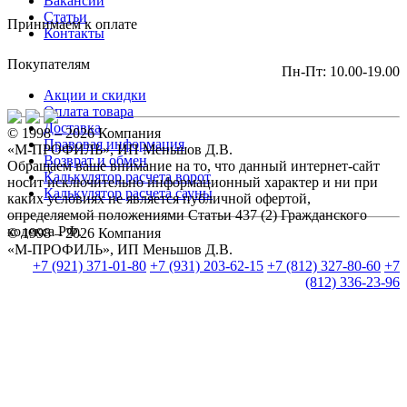
Вакансии
Статьи
Принимаем к оплате
Контакты
Покупателям
Пн-Пт: 10.00-19.00
Акции и скидки
Оплата товара
Доставка
© 1998 – 2026 Компания
Правовая информация
«М-ПРОФИЛЬ», ИП Меньшов Д.В.
Возврат и обмен
Обращаем ваше внимание на то, что данный интернет-сайт
Калькулятор расчета ворот
носит исключительно информационный характер и ни при
Калькулятор расчета сауны
каких условиях не является публичной офертой,
определяемой положениями Статьи 437 (2) Гражданского
кодекса РФ.
© 1998 – 2026 Компания
«М-ПРОФИЛЬ», ИП Меньшов Д.В.
+7 (921) 371-01-80
+7 (931) 203-62-15
+7 (812) 327-80-60
+7
(812) 336-23-96