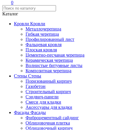
0
Каталог
Кровли
Кровли
Металлочерепица
Гибкая черепица
Профилированный лист
Фальцевая кровля
Плоская кровля
Цементно-песчаная черепица
Керамическая черепица
Волнистые битумные листы
Композитная черепица
Стены
Стены
Поризованный кирпич
Газобетон
Строительный кирпич
Сэндвич-панели
Смеси для кладки
Аксессуары для кладки
Фасады
Фасады
Фиброцементный сайдинг
Облицовочная плитка
Облицовочный кирпич