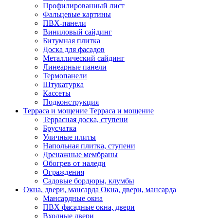
Профилированный лист
Фальцевые картины
ПВХ-панели
Виниловый сайдинг
Битумная плитка
Доска для фасадов
Металлический сайдинг
Линеарные панели
Термопанели
Штукатурка
Кассеты
Подконструкция
Терраса и мощение
Терраса и мощение
Террасная доска, ступени
Брусчатка
Уличные плиты
Напольная плитка, ступени
Дренажные мембраны
Обогрев от наледи
Ограждения
Садовые бордюры, клумбы
Окна, двери, мансарда
Окна, двери, мансарда
Мансардные окна
ПВХ фасадные окна, двери
Входные двери