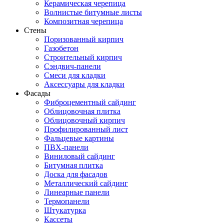
Керамическая черепица
Волнистые битумные листы
Композитная черепица
Стены
Поризованный кирпич
Газобетон
Строительный кирпич
Сэндвич-панели
Смеси для кладки
Аксессуары для кладки
Фасады
Фиброцементный сайдинг
Облицовочная плитка
Облицовочный кирпич
Профилированный лист
Фальцевые картины
ПВХ-панели
Виниловый сайдинг
Битумная плитка
Доска для фасадов
Металлический сайдинг
Линеарные панели
Термопанели
Штукатурка
Кассеты