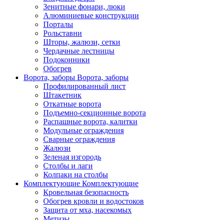
Зенитные фонари, люки
Алюминиевые конструкции
Порталы
Рольставни
Шторы, жалюзи, сетки
Чердачные лестницы
Подоконники
Обогрев
Ворота, заборы
Ворота, заборы
Профилированный лист
Штакетник
Откатные ворота
Подъемно-секционные ворота
Распашные ворота, калитки
Модульные ограждения
Сварные ограждения
Жалюзи
Зеленая изгородь
Столбы и лаги
Колпаки на столбы
Комплектующие
Комплектующие
Кровельная безопасность
Обогрев кровли и водостоков
Защита от мха, насекомых
Метизы