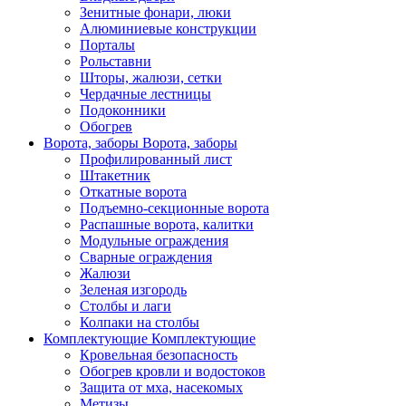
Зенитные фонари, люки
Алюминиевые конструкции
Порталы
Рольставни
Шторы, жалюзи, сетки
Чердачные лестницы
Подоконники
Обогрев
Ворота, заборы
Ворота, заборы
Профилированный лист
Штакетник
Откатные ворота
Подъемно-секционные ворота
Распашные ворота, калитки
Модульные ограждения
Сварные ограждения
Жалюзи
Зеленая изгородь
Столбы и лаги
Колпаки на столбы
Комплектующие
Комплектующие
Кровельная безопасность
Обогрев кровли и водостоков
Защита от мха, насекомых
Метизы