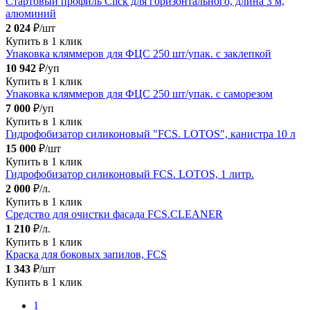
Стартовый профиль Click для горизонтального, длина 3 м,
алюминий
2 024
₽/шт
Купить в 1 клик
Упаковка кляммеров для ФЦС 250 шт/упак. с заклепкой
10 942
₽/уп
Купить в 1 клик
Упаковка кляммеров для ФЦС 250 шт/упак. с саморезом
7 000
₽/уп
Купить в 1 клик
Гидрофобизатор силиконовый "FCS. LOTOS", канистра 10 л
15 000
₽/шт
Купить в 1 клик
Гидрофобизатор силиконовый FCS. LOTOS, 1 литр.
2 000
₽/л.
Купить в 1 клик
Средство для очистки фасада FCS.CLEANER
1 210
₽/л.
Купить в 1 клик
Краска для боковых запилов, FCS
1 343
₽/шт
Купить в 1 клик
1