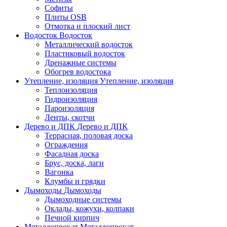
Софиты
Плиты OSB
Отмотка и плоский лист
Водосток
Водосток
Металлический водосток
Пластиковый водосток
Дренажные системы
Обогрев водостока
Утепление, изоляция
Утепление, изоляция
Теплоизоляция
Гидроизоляция
Пароизоляция
Ленты, скотчи
Дерево и ДПК
Дерево и ДПК
Террасная, половая доска
Ограждения
Фасадная доска
Брус, доска, лаги
Вагонка
Клумбы и грядки
Дымоходы
Дымоходы
Дымоходные системы
Оклады, кожухи, колпаки
Печной кирпич
Металлопрокат
Металлопрокат