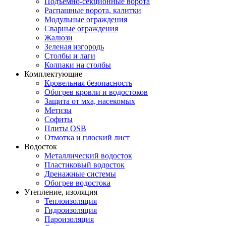
Подъемно-секционные ворота
Распашные ворота, калитки
Модульные ограждения
Сварные ограждения
Жалюзи
Зеленая изгородь
Столбы и лаги
Колпаки на столбы
Комплектующие
Кровельная безопасность
Обогрев кровли и водостоков
Защита от мха, насекомых
Метизы
Софиты
Плиты OSB
Отмотка и плоский лист
Водосток
Металлический водосток
Пластиковый водосток
Дренажные системы
Обогрев водостока
Утепление, изоляция
Теплоизоляция
Гидроизоляция
Пароизоляция