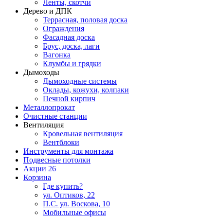
Ленты, скотчи
Дерево и ДПК
Террасная, половая доска
Ограждения
Фасадная доска
Брус, доска, лаги
Вагонка
Клумбы и грядки
Дымоходы
Дымоходные системы
Оклады, кожухи, колпаки
Печной кирпич
Металлопрокат
Очистные станции
Вентиляция
Кровельная вентиляция
Вентблоки
Инструменты для монтажа
Подвесные потолки
Акции
26
Корзина
Где купить?
ул. Оптиков, 22
П.С. ул. Воскова, 10
Мобильные офисы