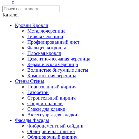
0
Каталог
Кровли
Кровли
Металлочерепица
Гибкая черепица
Профилированный лист
Фальцевая кровля
Плоская кровля
Цементно-песчаная черепица
Керамическая черепица
Волнистые битумные листы
Композитная черепица
Стены
Стены
Поризованный кирпич
Газобетон
Строительный кирпич
Сэндвич-панели
Смеси для кладки
Аксессуары для кладки
Фасады
Фасады
Фиброцементный сайдинг
Облицовочная плитка
Облицовочный кирпич