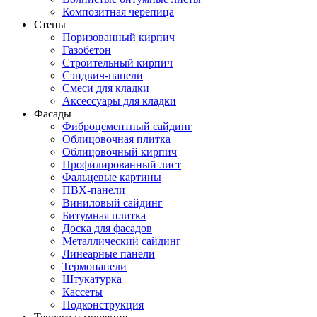
Композитная черепица
Стены
Поризованный кирпич
Газобетон
Строительный кирпич
Сэндвич-панели
Смеси для кладки
Аксессуары для кладки
Фасады
Фиброцементный сайдинг
Облицовочная плитка
Облицовочный кирпич
Профилированный лист
Фальцевые картины
ПВХ-панели
Виниловый сайдинг
Битумная плитка
Доска для фасадов
Металлический сайдинг
Линеарные панели
Термопанели
Штукатурка
Кассеты
Подконструкция