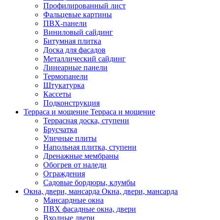
Профилированный лист
Фальцевые картины
ПВХ-панели
Виниловый сайдинг
Битумная плитка
Доска для фасадов
Металлический сайдинг
Линеарные панели
Термопанели
Штукатурка
Кассеты
Подконструкция
Терраса и мощение
Терраса и мощение
Террасная доска, ступени
Брусчатка
Уличные плиты
Напольная плитка, ступени
Дренажные мембраны
Обогрев от наледи
Ограждения
Садовые бордюры, клумбы
Окна, двери, мансарда
Окна, двери, мансарда
Мансардные окна
ПВХ фасадные окна, двери
Входные двери