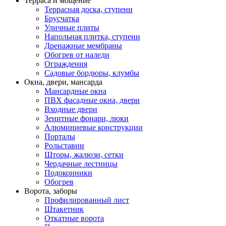
Терраса и мощение
Террасная доска, ступени
Брусчатка
Уличные плиты
Напольная плитка, ступени
Дренажные мембраны
Обогрев от наледи
Ограждения
Садовые бордюры, клумбы
Окна, двери, мансарда
Мансардные окна
ПВХ фасадные окна, двери
Входные двери
Зенитные фонари, люки
Алюминиевые конструкции
Порталы
Рольставни
Шторы, жалюзи, сетки
Чердачные лестницы
Подоконники
Обогрев
Ворота, заборы
Профилированный лист
Штакетник
Откатные ворота