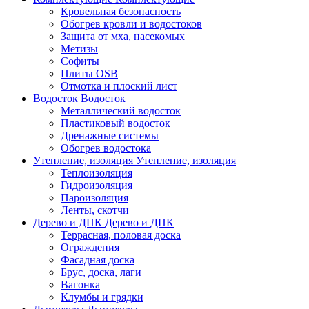
Кровельная безопасность
Обогрев кровли и водостоков
Защита от мха, насекомых
Метизы
Софиты
Плиты OSB
Отмотка и плоский лист
Водосток
Водосток
Металлический водосток
Пластиковый водосток
Дренажные системы
Обогрев водостока
Утепление, изоляция
Утепление, изоляция
Теплоизоляция
Гидроизоляция
Пароизоляция
Ленты, скотчи
Дерево и ДПК
Дерево и ДПК
Террасная, половая доска
Ограждения
Фасадная доска
Брус, доска, лаги
Вагонка
Клумбы и грядки