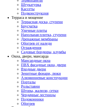
Термопанели
Штукатурка
Кассеты
Подконструкция
Терраса и мощение
Террасная доска, ступени
Брусчатка
Уличные плиты
Напольная плитка, ступени
Дренажные мембраны
Обогрев от наледи
Ограждения
Садовые бордюры, клумбы
Окна, двери, мансарда
Мансардные окна
ПВХ фасадные окна, двери
Входные двери
Зенитные фонари, люки
Алюминиевые конструкции
Порталы
Рольставни
Шторы, жалюзи, сетки
Чердачные лестницы
Подоконники
Обогрев