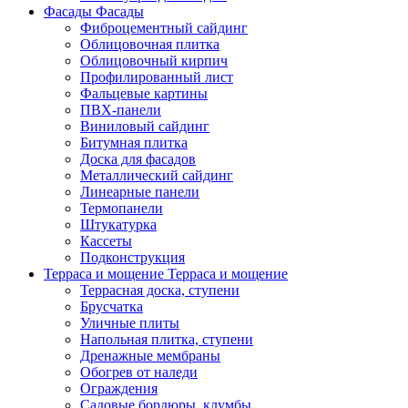
Фасады
Фасады
Фиброцементный сайдинг
Облицовочная плитка
Облицовочный кирпич
Профилированный лист
Фальцевые картины
ПВХ-панели
Виниловый сайдинг
Битумная плитка
Доска для фасадов
Металлический сайдинг
Линеарные панели
Термопанели
Штукатурка
Кассеты
Подконструкция
Терраса и мощение
Терраса и мощение
Террасная доска, ступени
Брусчатка
Уличные плиты
Напольная плитка, ступени
Дренажные мембраны
Обогрев от наледи
Ограждения
Садовые бордюры, клумбы