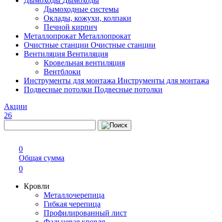
Дымоходы
Дымоходы
Дымоходные системы
Оклады, кожухи, колпаки
Печной кирпич
Металлопрокат
Металлопрокат
Очистные станции
Очистные станции
Вентиляция
Вентиляция
Кровельная вентиляция
Вентблоки
Инструменты для монтажа
Инструменты для монтажа
Подвесные потолки
Подвесные потолки
Акции
26
0
Общая сумма
0
Кровли
Металлочерепица
Гибкая черепица
Профилированный лист
Фальцевая кровля