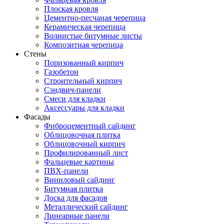
Плоская кровля
Цементно-песчаная черепица
Керамическая черепица
Волнистые битумные листы
Композитная черепица
Стены
Поризованный кирпич
Газобетон
Строительный кирпич
Сэндвич-панели
Смеси для кладки
Аксессуары для кладки
Фасады
Фиброцементный сайдинг
Облицовочная плитка
Облицовочный кирпич
Профилированный лист
Фальцевые картины
ПВХ-панели
Виниловый сайдинг
Битумная плитка
Доска для фасадов
Металлический сайдинг
Линеарные панели