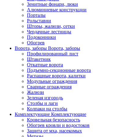
Зенитные фонари, люки
Алюминиевые конструкции
Порталы
Рольставни
Шторы, жалюзи, сетки
Чердачные лестницы
Подоконники
Обогрев
Ворота, заборы
Ворота, заборы
Профилированный лист
Штакетник
Откатные ворота
Подъемно-секционные ворота
Распашные ворота, калитки
Модульные ограждения
Сварные ограждения
Жалюзи
Зеленая изгородь
Столбы и лаги
Колпаки на столбы
Комплектующие
Комплектующие
Кровельная безопасность
Обогрев кровли и водостоков
Защита от мха, насекомых
Метизы