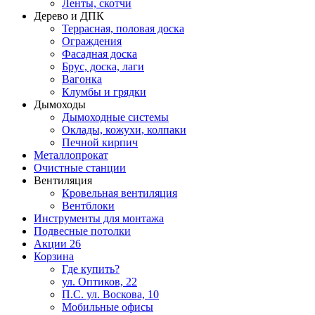
Ленты, скотчи
Дерево и ДПК
Террасная, половая доска
Ограждения
Фасадная доска
Брус, доска, лаги
Вагонка
Клумбы и грядки
Дымоходы
Дымоходные системы
Оклады, кожухи, колпаки
Печной кирпич
Металлопрокат
Очистные станции
Вентиляция
Кровельная вентиляция
Вентблоки
Инструменты для монтажа
Подвесные потолки
Акции
26
Корзина
Где купить?
ул. Оптиков, 22
П.С. ул. Воскова, 10
Мобильные офисы