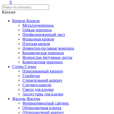
0
Каталог
Кровли
Кровли
Металлочерепица
Гибкая черепица
Профилированный лист
Фальцевая кровля
Плоская кровля
Цементно-песчаная черепица
Керамическая черепица
Волнистые битумные листы
Композитная черепица
Стены
Стены
Поризованный кирпич
Газобетон
Строительный кирпич
Сэндвич-панели
Смеси для кладки
Аксессуары для кладки
Фасады
Фасады
Фиброцементный сайдинг
Облицовочная плитка
Облицовочный кирпич