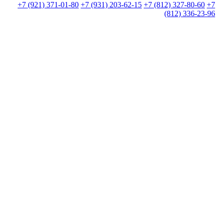
+7 (921) 371-01-80
+7 (931) 203-62-15
+7 (812) 327-80-60
+7
(812) 336-23-96