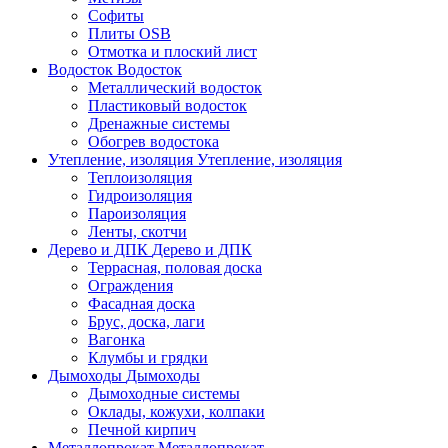
Софиты
Плиты OSB
Отмотка и плоский лист
Водосток
Водосток
Металлический водосток
Пластиковый водосток
Дренажные системы
Обогрев водостока
Утепление, изоляция
Утепление, изоляция
Теплоизоляция
Гидроизоляция
Пароизоляция
Ленты, скотчи
Дерево и ДПК
Дерево и ДПК
Террасная, половая доска
Ограждения
Фасадная доска
Брус, доска, лаги
Вагонка
Клумбы и грядки
Дымоходы
Дымоходы
Дымоходные системы
Оклады, кожухи, колпаки
Печной кирпич
Металлопрокат
Металлопрокат