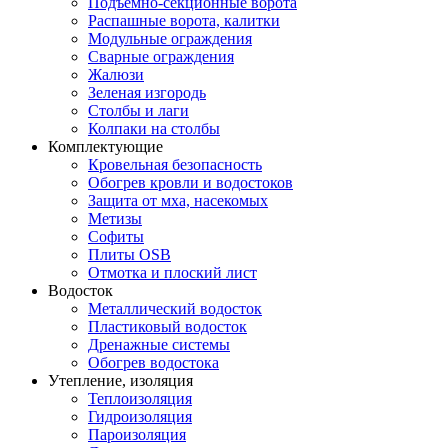
Подъемно-секционные ворота
Распашные ворота, калитки
Модульные ограждения
Сварные ограждения
Жалюзи
Зеленая изгородь
Столбы и лаги
Колпаки на столбы
Комплектующие
Кровельная безопасность
Обогрев кровли и водостоков
Защита от мха, насекомых
Метизы
Софиты
Плиты OSB
Отмотка и плоский лист
Водосток
Металлический водосток
Пластиковый водосток
Дренажные системы
Обогрев водостока
Утепление, изоляция
Теплоизоляция
Гидроизоляция
Пароизоляция