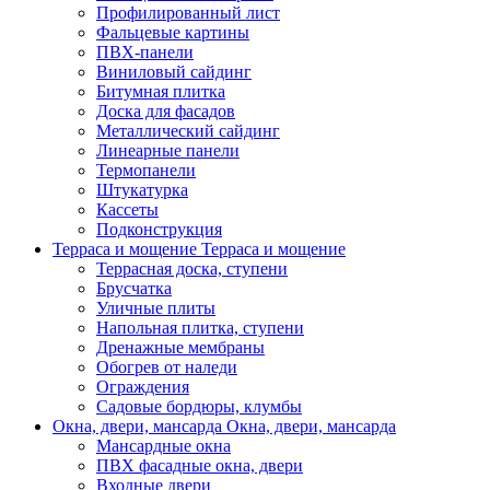
Профилированный лист
Фальцевые картины
ПВХ-панели
Виниловый сайдинг
Битумная плитка
Доска для фасадов
Металлический сайдинг
Линеарные панели
Термопанели
Штукатурка
Кассеты
Подконструкция
Терраса и мощение
Терраса и мощение
Террасная доска, ступени
Брусчатка
Уличные плиты
Напольная плитка, ступени
Дренажные мембраны
Обогрев от наледи
Ограждения
Садовые бордюры, клумбы
Окна, двери, мансарда
Окна, двери, мансарда
Мансардные окна
ПВХ фасадные окна, двери
Входные двери