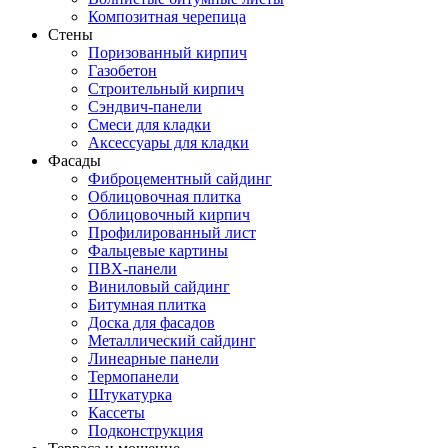
Композитная черепица
Стены
Поризованный кирпич
Газобетон
Строительный кирпич
Сэндвич-панели
Смеси для кладки
Аксессуары для кладки
Фасады
Фиброцементный сайдинг
Облицовочная плитка
Облицовочный кирпич
Профилированный лист
Фальцевые картины
ПВХ-панели
Виниловый сайдинг
Битумная плитка
Доска для фасадов
Металлический сайдинг
Линеарные панели
Термопанели
Штукатурка
Кассеты
Подконструкция