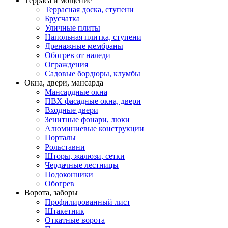
Терраса и мощение
Террасная доска, ступени
Брусчатка
Уличные плиты
Напольная плитка, ступени
Дренажные мембраны
Обогрев от наледи
Ограждения
Садовые бордюры, клумбы
Окна, двери, мансарда
Мансардные окна
ПВХ фасадные окна, двери
Входные двери
Зенитные фонари, люки
Алюминиевые конструкции
Порталы
Рольставни
Шторы, жалюзи, сетки
Чердачные лестницы
Подоконники
Обогрев
Ворота, заборы
Профилированный лист
Штакетник
Откатные ворота