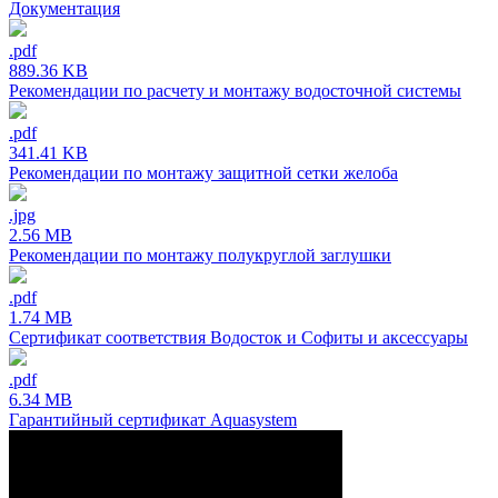
Документация
.pdf
889.36 KB
Рекомендации по расчету и монтажу водосточной системы
.pdf
341.41 KB
Рекомендации по монтажу защитной сетки желоба
.jpg
2.56 MB
Рекомендации по монтажу полукруглой заглушки
.pdf
1.74 MB
Сертификат соответствия Водосток и Софиты и аксессуары
.pdf
6.34 MB
Гарантийный сертификат Aquasystem