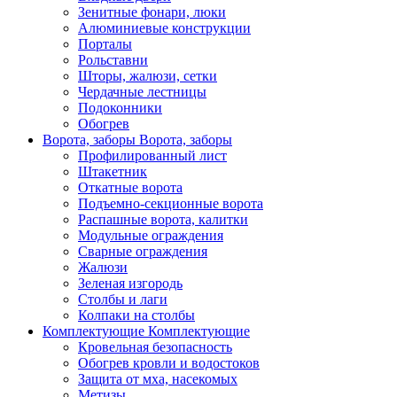
Зенитные фонари, люки
Алюминиевые конструкции
Порталы
Рольставни
Шторы, жалюзи, сетки
Чердачные лестницы
Подоконники
Обогрев
Ворота, заборы
Ворота, заборы
Профилированный лист
Штакетник
Откатные ворота
Подъемно-секционные ворота
Распашные ворота, калитки
Модульные ограждения
Сварные ограждения
Жалюзи
Зеленая изгородь
Столбы и лаги
Колпаки на столбы
Комплектующие
Комплектующие
Кровельная безопасность
Обогрев кровли и водостоков
Защита от мха, насекомых
Метизы