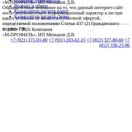
Правовая информация
«М-ПРОФИЛЬ», ИП Меньшов Д.В.
Возврат и обмен
Обращаем ваше внимание на то, что данный интернет-сайт
Калькулятор расчета ворот
носит исключительно информационный характер и ни при
Калькулятор расчета сауны
каких условиях не является публичной офертой,
определяемой положениями Статьи 437 (2) Гражданского
кодекса РФ.
© 1998 – 2026 Компания
«М-ПРОФИЛЬ», ИП Меньшов Д.В.
+7 (921) 371-01-80
+7 (931) 203-62-15
+7 (812) 327-80-60
+7
(812) 336-23-96