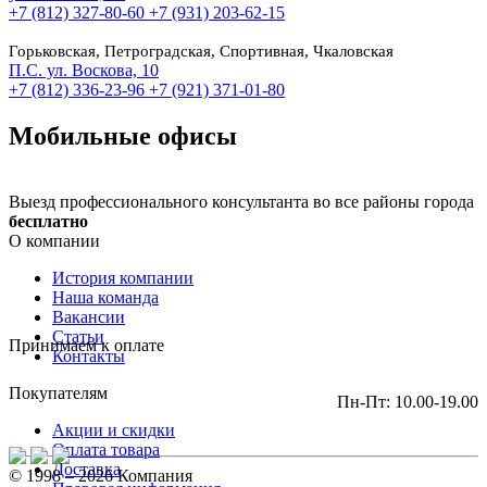
+7 (812) 327-80-60
+7 (931) 203-62-15
Горьковская, Петроградская, Спортивная, Чкаловская
П.С. ул. Воскова, 10
+7 (812) 336-23-96
+7 (921) 371-01-80
Мобильные офисы
Выезд профессионального консультанта во все районы города
бесплатно
О компании
История компании
Наша команда
Вакансии
Статьи
Принимаем к оплате
Контакты
Покупателям
Пн-Пт: 10.00-19.00
Акции и скидки
Оплата товара
Доставка
© 1998 – 2026 Компания