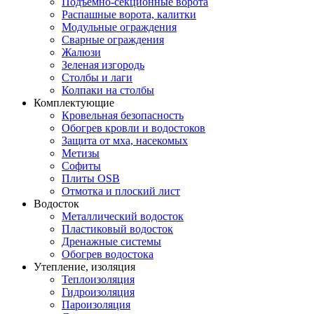
Подъемно-секционные ворота
Распашные ворота, калитки
Модульные ограждения
Сварные ограждения
Жалюзи
Зеленая изгородь
Столбы и лаги
Колпаки на столбы
Комплектующие
Кровельная безопасность
Обогрев кровли и водостоков
Защита от мха, насекомых
Метизы
Софиты
Плиты OSB
Отмотка и плоский лист
Водосток
Металлический водосток
Пластиковый водосток
Дренажные системы
Обогрев водостока
Утепление, изоляция
Теплоизоляция
Гидроизоляция
Пароизоляция