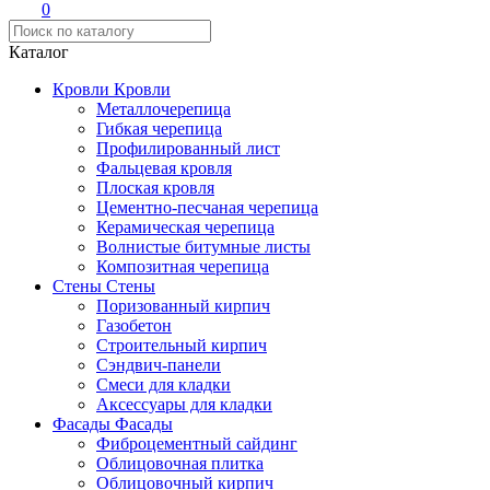
0
Каталог
Кровли
Кровли
Металлочерепица
Гибкая черепица
Профилированный лист
Фальцевая кровля
Плоская кровля
Цементно-песчаная черепица
Керамическая черепица
Волнистые битумные листы
Композитная черепица
Стены
Стены
Поризованный кирпич
Газобетон
Строительный кирпич
Сэндвич-панели
Смеси для кладки
Аксессуары для кладки
Фасады
Фасады
Фиброцементный сайдинг
Облицовочная плитка
Облицовочный кирпич