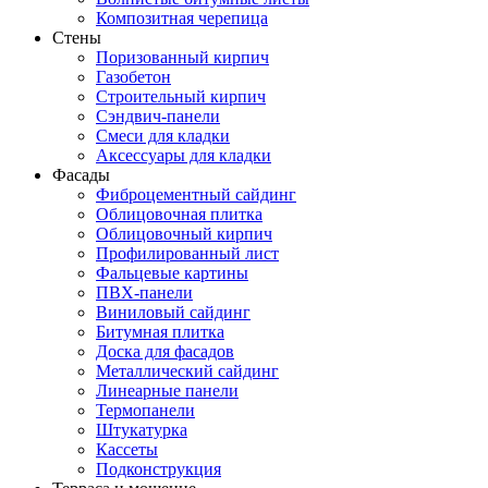
Композитная черепица
Стены
Поризованный кирпич
Газобетон
Строительный кирпич
Сэндвич-панели
Смеси для кладки
Аксессуары для кладки
Фасады
Фиброцементный сайдинг
Облицовочная плитка
Облицовочный кирпич
Профилированный лист
Фальцевые картины
ПВХ-панели
Виниловый сайдинг
Битумная плитка
Доска для фасадов
Металлический сайдинг
Линеарные панели
Термопанели
Штукатурка
Кассеты
Подконструкция