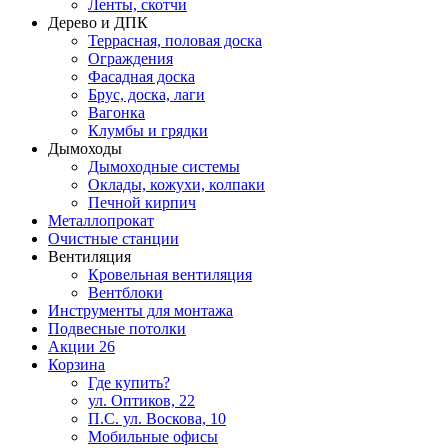
Ленты, скотчи
Дерево и ДПК
Террасная, половая доска
Ограждения
Фасадная доска
Брус, доска, лаги
Вагонка
Клумбы и грядки
Дымоходы
Дымоходные системы
Оклады, кожухи, колпаки
Печной кирпич
Металлопрокат
Очистные станции
Вентиляция
Кровельная вентиляция
Вентблоки
Инструменты для монтажа
Подвесные потолки
Акции
26
Корзина
Где купить?
ул. Оптиков, 22
П.С. ул. Воскова, 10
Мобильные офисы