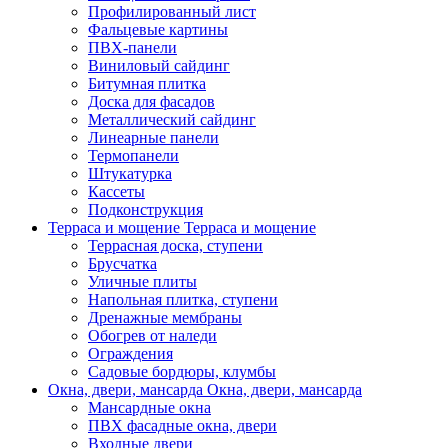
Профилированный лист
Фальцевые картины
ПВХ-панели
Виниловый сайдинг
Битумная плитка
Доска для фасадов
Металлический сайдинг
Линеарные панели
Термопанели
Штукатурка
Кассеты
Подконструкция
Терраса и мощение
Терраса и мощение
Террасная доска, ступени
Брусчатка
Уличные плиты
Напольная плитка, ступени
Дренажные мембраны
Обогрев от наледи
Ограждения
Садовые бордюры, клумбы
Окна, двери, мансарда
Окна, двери, мансарда
Мансардные окна
ПВХ фасадные окна, двери
Входные двери