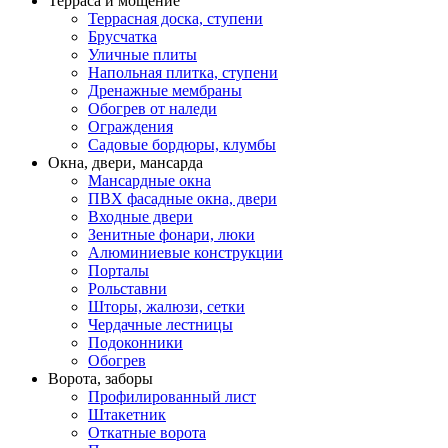
Терраса и мощение
Террасная доска, ступени
Брусчатка
Уличные плиты
Напольная плитка, ступени
Дренажные мембраны
Обогрев от наледи
Ограждения
Садовые бордюры, клумбы
Окна, двери, мансарда
Мансардные окна
ПВХ фасадные окна, двери
Входные двери
Зенитные фонари, люки
Алюминиевые конструкции
Порталы
Рольставни
Шторы, жалюзи, сетки
Чердачные лестницы
Подоконники
Обогрев
Ворота, заборы
Профилированный лист
Штакетник
Откатные ворота