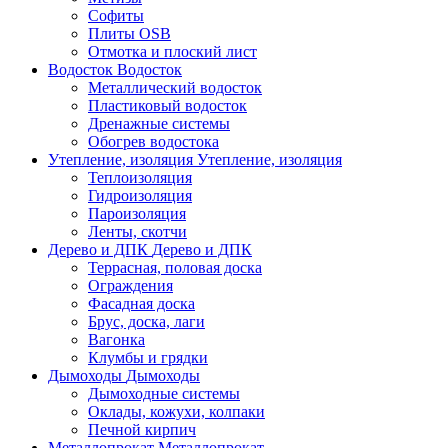
Софиты
Плиты OSB
Отмотка и плоский лист
Водосток
Водосток
Металлический водосток
Пластиковый водосток
Дренажные системы
Обогрев водостока
Утепление, изоляция
Утепление, изоляция
Теплоизоляция
Гидроизоляция
Пароизоляция
Ленты, скотчи
Дерево и ДПК
Дерево и ДПК
Террасная, половая доска
Ограждения
Фасадная доска
Брус, доска, лаги
Вагонка
Клумбы и грядки
Дымоходы
Дымоходы
Дымоходные системы
Оклады, кожухи, колпаки
Печной кирпич
Металлопрокат
Металлопрокат