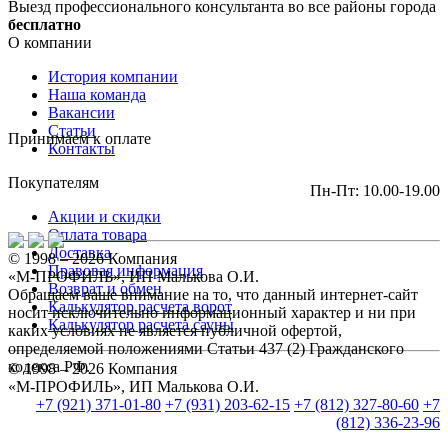
Выезд профессионального консультанта во все районы города
бесплатно
О компании
История компании
Наша команда
Вакансии
Статьи
Принимаем к оплате
Контакты
Покупателям
Пн-Пт: 10.00-19.00
Акции и скидки
Оплата товара
Доставка
© 1998 – 2026 Компания
Правовая информация
«М-ПРОФИЛЬ», ИП Малькова О.И.
Возврат и обмен
Обращаем ваше внимание на то, что данный интернет-сайт
Калькулятор расчета ворот
носит исключительно информационный характер и ни при
Калькулятор расчета сауны
каких условиях не является публичной офертой,
определяемой положениями Статьи 437 (2) Гражданского
кодекса РФ.
© 1998 – 2026 Компания
«М-ПРОФИЛЬ», ИП Малькова О.И.
+7 (921) 371-01-80
+7 (931) 203-62-15
+7 (812) 327-80-60
+7
(812) 336-23-96