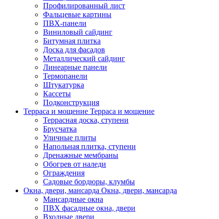
Профилированный лист
Фальцевые картины
ПВХ-панели
Виниловый сайдинг
Битумная плитка
Доска для фасадов
Металлический сайдинг
Линеарные панели
Термопанели
Штукатурка
Кассеты
Подконструкция
Терраса и мощение
Терраса и мощение
Террасная доска, ступени
Брусчатка
Уличные плиты
Напольная плитка, ступени
Дренажные мембраны
Обогрев от наледи
Ограждения
Садовые бордюры, клумбы
Окна, двери, мансарда
Окна, двери, мансарда
Мансардные окна
ПВХ фасадные окна, двери
Входные двери