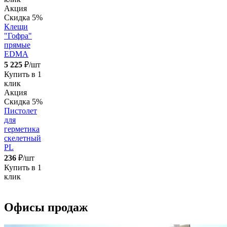
Акция
Скидка 5%
Клещи
"Гофра"
прямые
EDMA
5 225
₽/шт
Купить в 1
клик
Акция
Скидка 5%
Пистолет
для
герметика
скелетный
PL
236
₽/шт
Купить в 1
клик
Офисы продаж