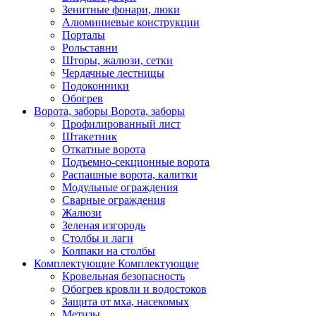
Зенитные фонари, люки
Алюминиевые конструкции
Порталы
Рольставни
Шторы, жалюзи, сетки
Чердачные лестницы
Подоконники
Обогрев
Ворота, заборы
Ворота, заборы
Профилированный лист
Штакетник
Откатные ворота
Подъемно-секционные ворота
Распашные ворота, калитки
Модульные ограждения
Сварные ограждения
Жалюзи
Зеленая изгородь
Столбы и лаги
Колпаки на столбы
Комплектующие
Комплектующие
Кровельная безопасность
Обогрев кровли и водостоков
Защита от мха, насекомых
Метизы