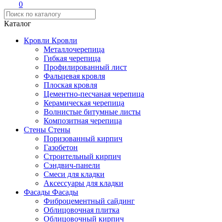
0
Каталог
Кровли
Кровли
Металлочерепица
Гибкая черепица
Профилированный лист
Фальцевая кровля
Плоская кровля
Цементно-песчаная черепица
Керамическая черепица
Волнистые битумные листы
Композитная черепица
Стены
Стены
Поризованный кирпич
Газобетон
Строительный кирпич
Сэндвич-панели
Смеси для кладки
Аксессуары для кладки
Фасады
Фасады
Фиброцементный сайдинг
Облицовочная плитка
Облицовочный кирпич