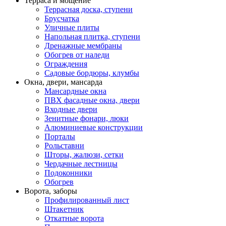
Терраса и мощение
Террасная доска, ступени
Брусчатка
Уличные плиты
Напольная плитка, ступени
Дренажные мембраны
Обогрев от наледи
Ограждения
Садовые бордюры, клумбы
Окна, двери, мансарда
Мансардные окна
ПВХ фасадные окна, двери
Входные двери
Зенитные фонари, люки
Алюминиевые конструкции
Порталы
Рольставни
Шторы, жалюзи, сетки
Чердачные лестницы
Подоконники
Обогрев
Ворота, заборы
Профилированный лист
Штакетник
Откатные ворота