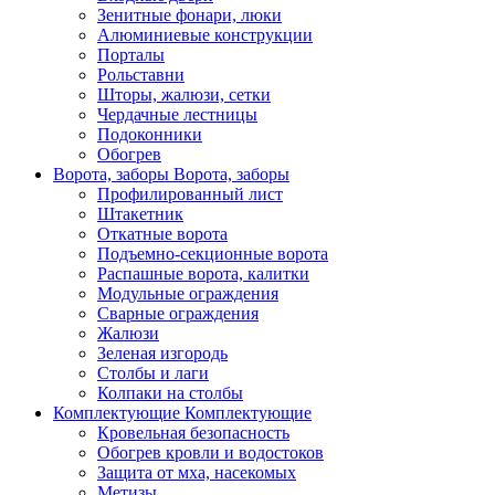
Зенитные фонари, люки
Алюминиевые конструкции
Порталы
Рольставни
Шторы, жалюзи, сетки
Чердачные лестницы
Подоконники
Обогрев
Ворота, заборы
Ворота, заборы
Профилированный лист
Штакетник
Откатные ворота
Подъемно-секционные ворота
Распашные ворота, калитки
Модульные ограждения
Сварные ограждения
Жалюзи
Зеленая изгородь
Столбы и лаги
Колпаки на столбы
Комплектующие
Комплектующие
Кровельная безопасность
Обогрев кровли и водостоков
Защита от мха, насекомых
Метизы