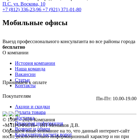
П.С. ул. Воскова, 10
+7 (812) 336-23-96
+7 (921) 371-01-80
Мобильные офисы
Выезд профессионального консультанта во все районы города
бесплатно
О компании
История компании
Наша команда
Вакансии
Статьи
Принимаем к оплате
Контакты
Покупателям
Пн-Пт: 10.00-19.00
Акции и скидки
Оплата товара
Доставка
© 1998 – 2026 Компания
Правовая информация
«М-ПРОФИЛЬ», ИП Меньшов Д.В.
Возврат и обмен
Обращаем ваше внимание на то, что данный интернет-сайт
Калькулятор расчета ворот
носит исключительно информационный характер и ни при