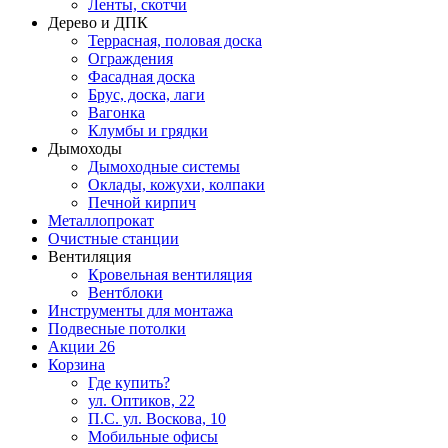
Ленты, скотчи
Дерево и ДПК
Террасная, половая доска
Ограждения
Фасадная доска
Брус, доска, лаги
Вагонка
Клумбы и грядки
Дымоходы
Дымоходные системы
Оклады, кожухи, колпаки
Печной кирпич
Металлопрокат
Очистные станции
Вентиляция
Кровельная вентиляция
Вентблоки
Инструменты для монтажа
Подвесные потолки
Акции
26
Корзина
Где купить?
ул. Оптиков, 22
П.С. ул. Воскова, 10
Мобильные офисы