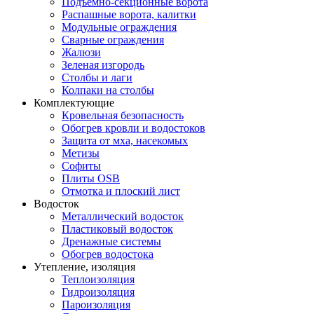
Подъемно-секционные ворота
Распашные ворота, калитки
Модульные ограждения
Сварные ограждения
Жалюзи
Зеленая изгородь
Столбы и лаги
Колпаки на столбы
Комплектующие
Кровельная безопасность
Обогрев кровли и водостоков
Защита от мха, насекомых
Метизы
Софиты
Плиты OSB
Отмотка и плоский лист
Водосток
Металлический водосток
Пластиковый водосток
Дренажные системы
Обогрев водостока
Утепление, изоляция
Теплоизоляция
Гидроизоляция
Пароизоляция