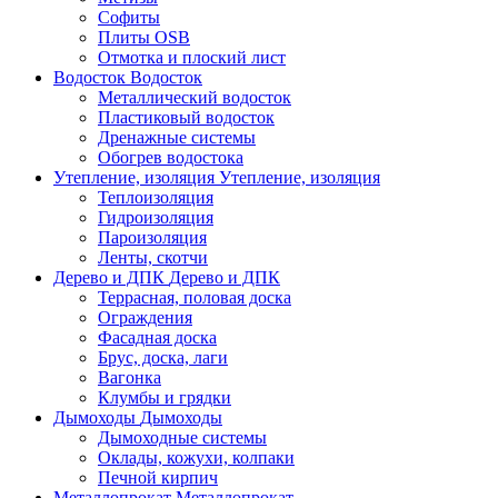
Софиты
Плиты OSB
Отмотка и плоский лист
Водосток
Водосток
Металлический водосток
Пластиковый водосток
Дренажные системы
Обогрев водостока
Утепление, изоляция
Утепление, изоляция
Теплоизоляция
Гидроизоляция
Пароизоляция
Ленты, скотчи
Дерево и ДПК
Дерево и ДПК
Террасная, половая доска
Ограждения
Фасадная доска
Брус, доска, лаги
Вагонка
Клумбы и грядки
Дымоходы
Дымоходы
Дымоходные системы
Оклады, кожухи, колпаки
Печной кирпич
Металлопрокат
Металлопрокат