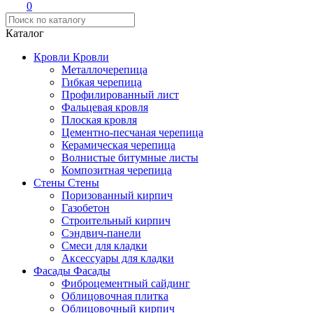
0
Каталог
Кровли
Кровли
Металлочерепица
Гибкая черепица
Профилированный лист
Фальцевая кровля
Плоская кровля
Цементно-песчаная черепица
Керамическая черепица
Волнистые битумные листы
Композитная черепица
Стены
Стены
Поризованный кирпич
Газобетон
Строительный кирпич
Сэндвич-панели
Смеси для кладки
Аксессуары для кладки
Фасады
Фасады
Фиброцементный сайдинг
Облицовочная плитка
Облицовочный кирпич