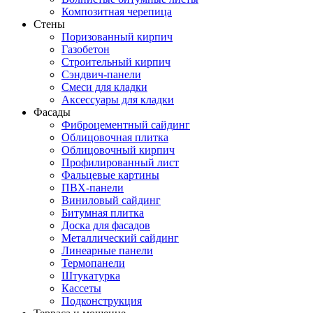
Композитная черепица
Стены
Поризованный кирпич
Газобетон
Строительный кирпич
Сэндвич-панели
Смеси для кладки
Аксессуары для кладки
Фасады
Фиброцементный сайдинг
Облицовочная плитка
Облицовочный кирпич
Профилированный лист
Фальцевые картины
ПВХ-панели
Виниловый сайдинг
Битумная плитка
Доска для фасадов
Металлический сайдинг
Линеарные панели
Термопанели
Штукатурка
Кассеты
Подконструкция