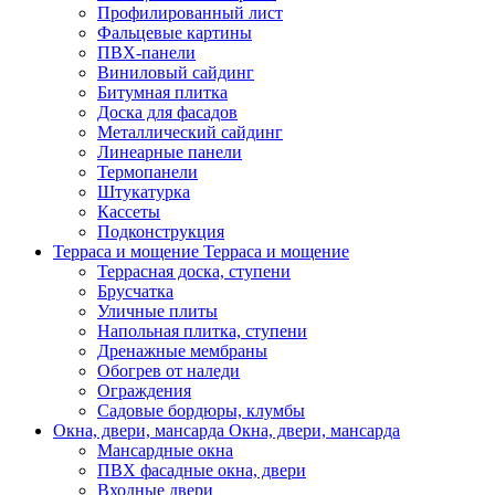
Профилированный лист
Фальцевые картины
ПВХ-панели
Виниловый сайдинг
Битумная плитка
Доска для фасадов
Металлический сайдинг
Линеарные панели
Термопанели
Штукатурка
Кассеты
Подконструкция
Терраса и мощение
Терраса и мощение
Террасная доска, ступени
Брусчатка
Уличные плиты
Напольная плитка, ступени
Дренажные мембраны
Обогрев от наледи
Ограждения
Садовые бордюры, клумбы
Окна, двери, мансарда
Окна, двери, мансарда
Мансардные окна
ПВХ фасадные окна, двери
Входные двери