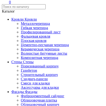
0
Каталог
Кровли
Кровли
Металлочерепица
Гибкая черепица
Профилированный лист
Фальцевая кровля
Плоская кровля
Цементно-песчаная черепица
Керамическая черепица
Волнистые битумные листы
Композитная черепица
Стены
Стены
Поризованный кирпич
Газобетон
Строительный кирпич
Сэндвич-панели
Смеси для кладки
Аксессуары для кладки
Фасады
Фасады
Фиброцементный сайдинг
Облицовочная плитка
Облицовочный кирпич