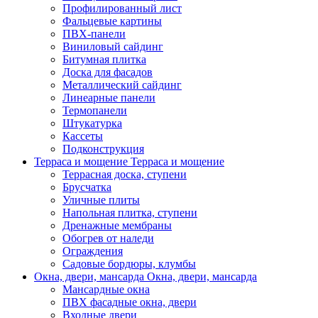
Профилированный лист
Фальцевые картины
ПВХ-панели
Виниловый сайдинг
Битумная плитка
Доска для фасадов
Металлический сайдинг
Линеарные панели
Термопанели
Штукатурка
Кассеты
Подконструкция
Терраса и мощение
Терраса и мощение
Террасная доска, ступени
Брусчатка
Уличные плиты
Напольная плитка, ступени
Дренажные мембраны
Обогрев от наледи
Ограждения
Садовые бордюры, клумбы
Окна, двери, мансарда
Окна, двери, мансарда
Мансардные окна
ПВХ фасадные окна, двери
Входные двери