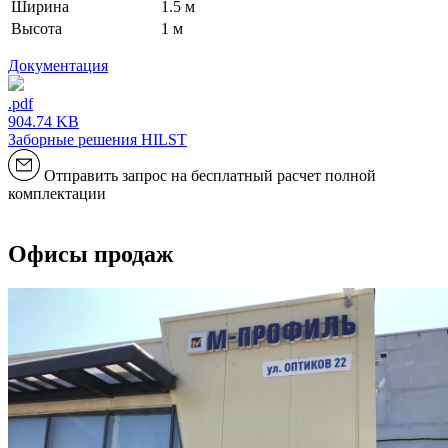
Ширина
1.5 м
Высота
1 м
Документация
.pdf
904.74 KB
Заборные решения HILST
Отправить запрос на бесплатный расчет полной
комплектации
Офисы продаж