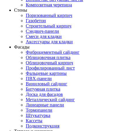
Композитная черепица
Стены
Поризованный кирпич
Газобетон
Строительный кирпич
Сэндвич-панели
Смеси для кладки
Аксессуары для кладки
Фасады
Фиброцементный сайдинг
Облицовочная плитка
Облицовочный кирпич
Профилированный лист
Фальцевые картины
ПВХ-панели
Виниловый сайдинг
Битумная плитка
Доска для фасадов
Металлический сайдинг
Линеарные панели
Термопанели
Штукатурка
Кассеты
Подконструкция