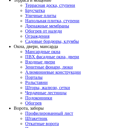
Терраса и мощение
Террасная доска, ступени
Брусчатка
Уличные плиты
Напольная плитка, ступени
Дренажные мембраны
Обогрев от наледи
Ограждения
Садовые бордюры, клумбы
Окна, двери, мансарда
Мансардные окна
ПВХ фасадные окна, двери
Входные двери
Зенитные фонари, люки
Алюминиевые конструкции
Порталы
Рольставни
Шторы, жалюзи, сетки
Чердачные лестницы
Подоконники
Обогрев
Ворота, заборы
Профилированный лист
Штакетник
Откатные ворота