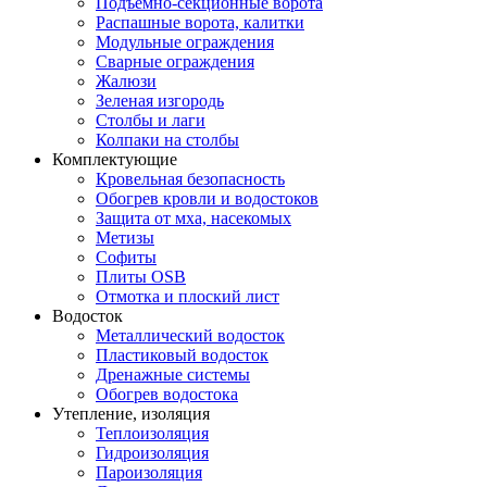
Подъемно-секционные ворота
Распашные ворота, калитки
Модульные ограждения
Сварные ограждения
Жалюзи
Зеленая изгородь
Столбы и лаги
Колпаки на столбы
Комплектующие
Кровельная безопасность
Обогрев кровли и водостоков
Защита от мха, насекомых
Метизы
Софиты
Плиты OSB
Отмотка и плоский лист
Водосток
Металлический водосток
Пластиковый водосток
Дренажные системы
Обогрев водостока
Утепление, изоляция
Теплоизоляция
Гидроизоляция
Пароизоляция