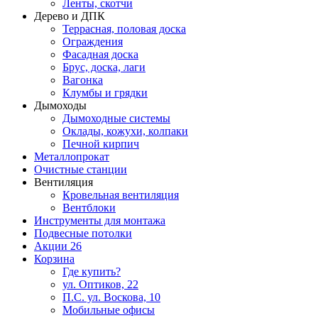
Ленты, скотчи
Дерево и ДПК
Террасная, половая доска
Ограждения
Фасадная доска
Брус, доска, лаги
Вагонка
Клумбы и грядки
Дымоходы
Дымоходные системы
Оклады, кожухи, колпаки
Печной кирпич
Металлопрокат
Очистные станции
Вентиляция
Кровельная вентиляция
Вентблоки
Инструменты для монтажа
Подвесные потолки
Акции
26
Корзина
Где купить?
ул. Оптиков, 22
П.С. ул. Воскова, 10
Мобильные офисы