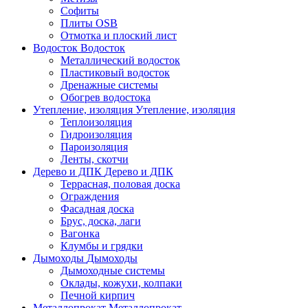
Софиты
Плиты OSB
Отмотка и плоский лист
Водосток
Водосток
Металлический водосток
Пластиковый водосток
Дренажные системы
Обогрев водостока
Утепление, изоляция
Утепление, изоляция
Теплоизоляция
Гидроизоляция
Пароизоляция
Ленты, скотчи
Дерево и ДПК
Дерево и ДПК
Террасная, половая доска
Ограждения
Фасадная доска
Брус, доска, лаги
Вагонка
Клумбы и грядки
Дымоходы
Дымоходы
Дымоходные системы
Оклады, кожухи, колпаки
Печной кирпич
Металлопрокат
Металлопрокат