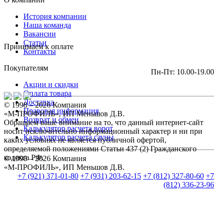
История компании
Наша команда
Вакансии
Статьи
Принимаем к оплате
Контакты
Покупателям
Пн-Пт: 10.00-19.00
Акции и скидки
Оплата товара
Доставка
© 1998 – 2026 Компания
Правовая информация
«М-ПРОФИЛЬ», ИП Меньшов Д.В.
Возврат и обмен
Обращаем ваше внимание на то, что данный интернет-сайт
Калькулятор расчета ворот
носит исключительно информационный характер и ни при
Калькулятор расчета сауны
каких условиях не является публичной офертой,
определяемой положениями Статьи 437 (2) Гражданского
кодекса РФ.
© 1998 – 2026 Компания
«М-ПРОФИЛЬ», ИП Меньшов Д.В.
+7 (921) 371-01-80
+7 (931) 203-62-15
+7 (812) 327-80-60
+7
(812) 336-23-96