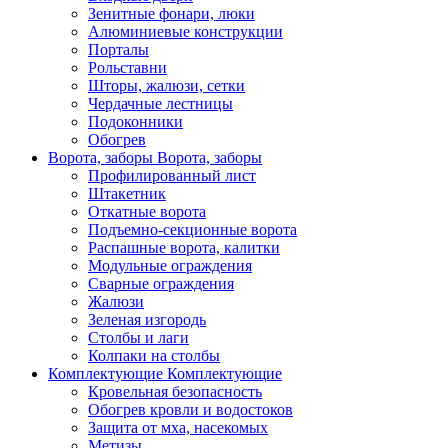
Зенитные фонари, люки
Алюминиевые конструкции
Порталы
Рольставни
Шторы, жалюзи, сетки
Чердачные лестницы
Подоконники
Обогрев
Ворота, заборы
Ворота, заборы
Профилированный лист
Штакетник
Откатные ворота
Подъемно-секционные ворота
Распашные ворота, калитки
Модульные ограждения
Сварные ограждения
Жалюзи
Зеленая изгородь
Столбы и лаги
Колпаки на столбы
Комплектующие
Комплектующие
Кровельная безопасность
Обогрев кровли и водостоков
Защита от мха, насекомых
Метизы