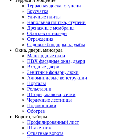
Терраса и мощение
Террасная доска, ступени
Брусчатка
Уличные плиты
Напольная плитка, ступени
Дренажные мембраны
Обогрев от наледи
Ограждения
Садовые бордюры, клумбы
Окна, двери, мансарда
Мансардные окна
ПВХ фасадные окна, двери
Входные двери
Зенитные фонари, люки
Алюминиевые конструкции
Порталы
Рольставни
Шторы, жалюзи, сетки
Чердачные лестницы
Подоконники
Обогрев
Ворота, заборы
Профилированный лист
Штакетник
Откатные ворота