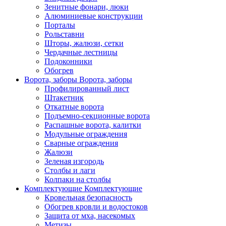
Зенитные фонари, люки
Алюминиевые конструкции
Порталы
Рольставни
Шторы, жалюзи, сетки
Чердачные лестницы
Подоконники
Обогрев
Ворота, заборы
Ворота, заборы
Профилированный лист
Штакетник
Откатные ворота
Подъемно-секционные ворота
Распашные ворота, калитки
Модульные ограждения
Сварные ограждения
Жалюзи
Зеленая изгородь
Столбы и лаги
Колпаки на столбы
Комплектующие
Комплектующие
Кровельная безопасность
Обогрев кровли и водостоков
Защита от мха, насекомых
Метизы