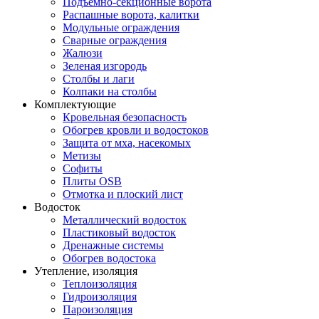
Подъемно-секционные ворота
Распашные ворота, калитки
Модульные ограждения
Сварные ограждения
Жалюзи
Зеленая изгородь
Столбы и лаги
Колпаки на столбы
Комплектующие
Кровельная безопасность
Обогрев кровли и водостоков
Защита от мха, насекомых
Метизы
Софиты
Плиты OSB
Отмотка и плоский лист
Водосток
Металлический водосток
Пластиковый водосток
Дренажные системы
Обогрев водостока
Утепление, изоляция
Теплоизоляция
Гидроизоляция
Пароизоляция