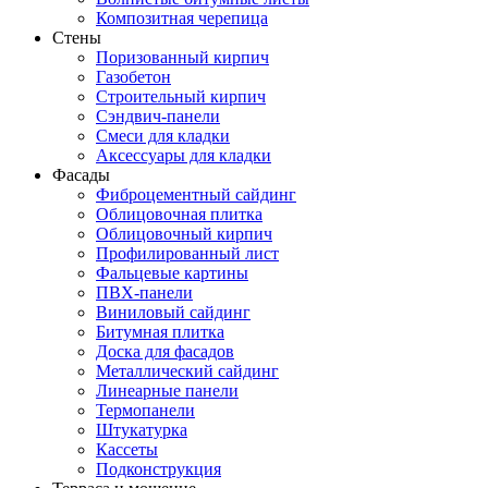
Композитная черепица
Стены
Поризованный кирпич
Газобетон
Строительный кирпич
Сэндвич-панели
Смеси для кладки
Аксессуары для кладки
Фасады
Фиброцементный сайдинг
Облицовочная плитка
Облицовочный кирпич
Профилированный лист
Фальцевые картины
ПВХ-панели
Виниловый сайдинг
Битумная плитка
Доска для фасадов
Металлический сайдинг
Линеарные панели
Термопанели
Штукатурка
Кассеты
Подконструкция