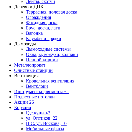
Ленты, скотчи
Дерево и ДПК
Террасная, половая доска
Ограждения
Фасадная доска
Брус, доска, лаги
Вагонка
Клумбы и грядки
Дымоходы
Дымоходные системы
Оклады, кожухи, колпаки
Печной кирпич
Металлопрокат
Очистные станции
Вентиляция
Кровельная вентиляция
Вентблоки
Инструменты для монтажа
Подвесные потолки
Акции
26
Корзина
Где купить?
ул. Оптиков, 22
П.С. ул. Воскова, 10
Мобильные офисы