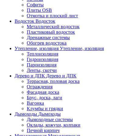
Софиты
Плиты OSB
Отмотка и плоский лист
Водосток
Водосток
Металлический водосток
Пластиковый водосток
Дренажные системы
Обогрев водостока
Утепление, изоляция
Утепление, изоляция
Теплоизоляция
Гидроизоляция
Пароизоляция
Ленты, скотчи
Дерево и ДПК
Дерево и ДПК
Террасная, половая доска
Ограждения
Фасадная доска
Брус, доска, лаги
Вагонка
Клумбы и грядки
Дымоходы
Дымоходы
Дымоходные системы
Оклады, кожухи, колпаки
Печной кирпич
Металлопрокат
Металлопрокат