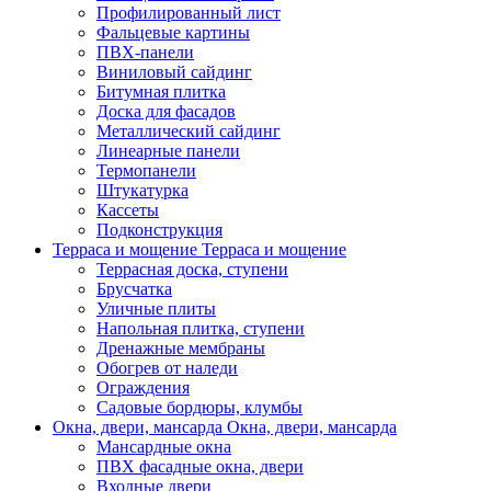
Профилированный лист
Фальцевые картины
ПВХ-панели
Виниловый сайдинг
Битумная плитка
Доска для фасадов
Металлический сайдинг
Линеарные панели
Термопанели
Штукатурка
Кассеты
Подконструкция
Терраса и мощение
Терраса и мощение
Террасная доска, ступени
Брусчатка
Уличные плиты
Напольная плитка, ступени
Дренажные мембраны
Обогрев от наледи
Ограждения
Садовые бордюры, клумбы
Окна, двери, мансарда
Окна, двери, мансарда
Мансардные окна
ПВХ фасадные окна, двери
Входные двери