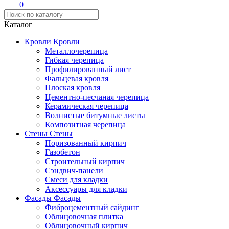
0
Каталог
Кровли
Кровли
Металлочерепица
Гибкая черепица
Профилированный лист
Фальцевая кровля
Плоская кровля
Цементно-песчаная черепица
Керамическая черепица
Волнистые битумные листы
Композитная черепица
Стены
Стены
Поризованный кирпич
Газобетон
Строительный кирпич
Сэндвич-панели
Смеси для кладки
Аксессуары для кладки
Фасады
Фасады
Фиброцементный сайдинг
Облицовочная плитка
Облицовочный кирпич