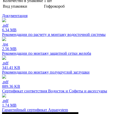
Количество в упаковке
1 шт
Вид упаковки
Гофрокороб
Документация
.pdf
6.34 MB
Рекомендации по расчету и монтажу водосточной системы
.jpg
2.56 MB
Рекомендации по монтажу защитной сетки желоба
.pdf
341.41 KB
Рекомендации по монтажу полукруглой заглушки
.pdf
889.36 KB
Сертификат соответствия Водосток и Софиты и аксессуары
.pdf
1.74 MB
Гарантийный сертификат Aquasystem