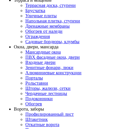
Терраса и мощение
Террасная доска, ступени
Брусчатка
Уличные плиты
Напольная плитка, ступени
Дренажные мембраны
Обогрев от наледи
Ограждения
Садовые бордюры, клумбы
Окна, двери, мансарда
Мансардные окна
ПВХ фасадные окна, двери
Входные двери
Зенитные фонари, люки
Алюминиевые конструкции
Порталы
Рольставни
Шторы, жалюзи, сетки
Чердачные лестницы
Подоконники
Обогрев
Ворота, заборы
Профилированный лист
Штакетник
Откатные ворота