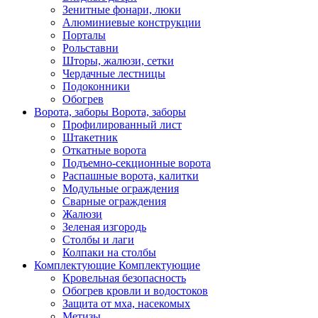
Зенитные фонари, люки
Алюминиевые конструкции
Порталы
Рольставни
Шторы, жалюзи, сетки
Чердачные лестницы
Подоконники
Обогрев
Ворота, заборы
Ворота, заборы
Профилированный лист
Штакетник
Откатные ворота
Подъемно-секционные ворота
Распашные ворота, калитки
Модульные ограждения
Сварные ограждения
Жалюзи
Зеленая изгородь
Столбы и лаги
Колпаки на столбы
Комплектующие
Комплектующие
Кровельная безопасность
Обогрев кровли и водостоков
Защита от мха, насекомых
Метизы