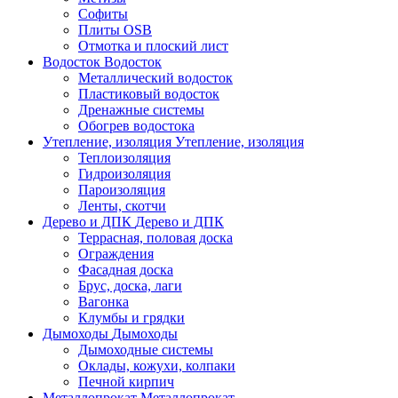
Софиты
Плиты OSB
Отмотка и плоский лист
Водосток
Водосток
Металлический водосток
Пластиковый водосток
Дренажные системы
Обогрев водостока
Утепление, изоляция
Утепление, изоляция
Теплоизоляция
Гидроизоляция
Пароизоляция
Ленты, скотчи
Дерево и ДПК
Дерево и ДПК
Террасная, половая доска
Ограждения
Фасадная доска
Брус, доска, лаги
Вагонка
Клумбы и грядки
Дымоходы
Дымоходы
Дымоходные системы
Оклады, кожухи, колпаки
Печной кирпич
Металлопрокат
Металлопрокат