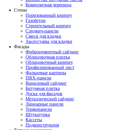
Композитная черепица
Стены
Поризованный кирпич
Газобетон
Строительный кирпич
Сэндвич-панели
Смеси для кладки
Аксессуары для кладки
Фасады
Фиброцементный сайдинг
Облицовочная плитка
Облицовочный кирпич
Профилированный лист
Фальцевые картины
ПВХ-панели
Виниловый сайдинг
Битумная плитка
Доска для фасадов
Металлический сайдинг
Линеарные панели
Термопанели
Штукатурка
Кассеты
Подконструкция