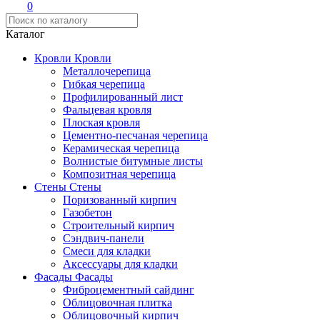
0
Каталог
Кровли
Кровли
Металлочерепица
Гибкая черепица
Профилированный лист
Фальцевая кровля
Плоская кровля
Цементно-песчаная черепица
Керамическая черепица
Волнистые битумные листы
Композитная черепица
Стены
Стены
Поризованный кирпич
Газобетон
Строительный кирпич
Сэндвич-панели
Смеси для кладки
Аксессуары для кладки
Фасады
Фасады
Фиброцементный сайдинг
Облицовочная плитка
Облицовочный кирпич