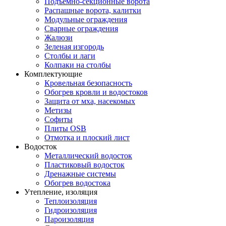
Подъемно-секционные ворота
Распашные ворота, калитки
Модульные ограждения
Сварные ограждения
Жалюзи
Зеленая изгородь
Столбы и лаги
Колпаки на столбы
Комплектующие
Кровельная безопасность
Обогрев кровли и водостоков
Защита от мха, насекомых
Метизы
Софиты
Плиты OSB
Отмотка и плоский лист
Водосток
Металлический водосток
Пластиковый водосток
Дренажные системы
Обогрев водостока
Утепление, изоляция
Теплоизоляция
Гидроизоляция
Пароизоляция