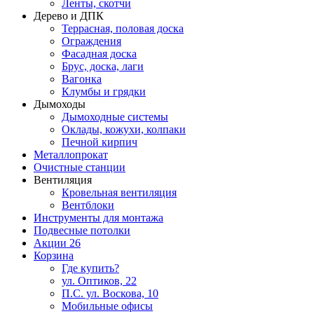
Ленты, скотчи
Дерево и ДПК
Террасная, половая доска
Ограждения
Фасадная доска
Брус, доска, лаги
Вагонка
Клумбы и грядки
Дымоходы
Дымоходные системы
Оклады, кожухи, колпаки
Печной кирпич
Металлопрокат
Очистные станции
Вентиляция
Кровельная вентиляция
Вентблоки
Инструменты для монтажа
Подвесные потолки
Акции
26
Корзина
Где купить?
ул. Оптиков, 22
П.С. ул. Воскова, 10
Мобильные офисы