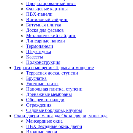
Профилированный лист
Фальцевые картины
ПВХ-панели
Виниловый сайдинг
Битумная плитка
Доска для фасадов
Металлический сайдинг
Линеарные панели
Термопанели
Штукатурка
Кассеты
Подконструкция
Терраса и мощение
Терраса и мощение
Террасная доска, ступени
Брусчатка
Уличные плиты
Напольная плитка, ступени
Дренажные мембраны
Обогрев от наледи
Ограждения
Садовые бордюры, клумбы
Окна, двери, мансарда
Окна, двери, мансарда
Мансардные окна
ПВХ фасадные окна, двери
Входные двери