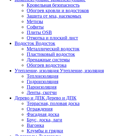
Кровельная безопасность
Обогрев кровли и водостоков
Защита от мха, насекомых
Метизы
Софиты
Плиты OSB
Отмотка и плоский лист
Водосток
Водосток
Металлический водосток
Пластиковый водосток
Дренажные системы
Обогрев водостока
Утепление, изоляция
Утепление, изоляция
Теплоизоляция
Гидроизоляция
Пароизоляция
Ленты, скотчи
Дерево и ДПК
Дерево и ДПК
Террасная, половая доска
Ограждения
Фасадная доска
Брус, доска, лаги
Вагонка
Клумбы и грядки