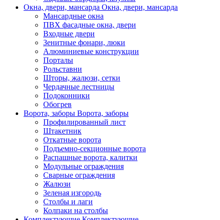
Окна, двери, мансарда
Окна, двери, мансарда
Мансардные окна
ПВХ фасадные окна, двери
Входные двери
Зенитные фонари, люки
Алюминиевые конструкции
Порталы
Рольставни
Шторы, жалюзи, сетки
Чердачные лестницы
Подоконники
Обогрев
Ворота, заборы
Ворота, заборы
Профилированный лист
Штакетник
Откатные ворота
Подъемно-секционные ворота
Распашные ворота, калитки
Модульные ограждения
Сварные ограждения
Жалюзи
Зеленая изгородь
Столбы и лаги
Колпаки на столбы
Комплектующие
Комплектующие