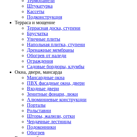
Термопанели
Штукатурка
Кассеты
Подконструкция
Терраса и мощение
Террасная доска, ступени
Брусчатка
Уличные плиты
Напольная плитка, ступени
Дренажные мембраны
Обогрев от наледи
Ограждения
Садовые бордюры, клумбы
Окна, двери, мансарда
Мансардные окна
ПВХ фасадные окна, двери
Входные двери
Зенитные фонари, люки
Алюминиевые конструкции
Порталы
Рольставни
Шторы, жалюзи, сетки
Чердачные лестницы
Подоконники
Обогрев