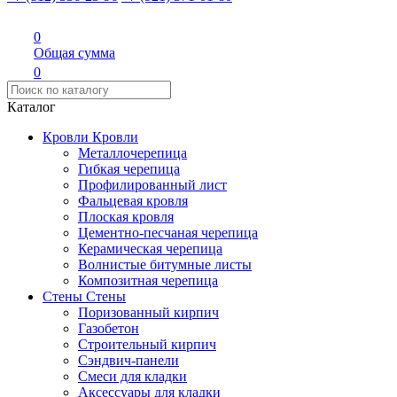
0
Общая сумма
0
Каталог
Кровли
Кровли
Металлочерепица
Гибкая черепица
Профилированный лист
Фальцевая кровля
Плоская кровля
Цементно-песчаная черепица
Керамическая черепица
Волнистые битумные листы
Композитная черепица
Стены
Стены
Поризованный кирпич
Газобетон
Строительный кирпич
Сэндвич-панели
Смеси для кладки
Аксессуары для кладки