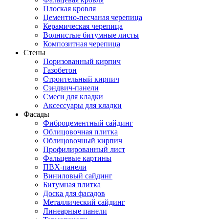
Плоская кровля
Цементно-песчаная черепица
Керамическая черепица
Волнистые битумные листы
Композитная черепица
Стены
Поризованный кирпич
Газобетон
Строительный кирпич
Сэндвич-панели
Смеси для кладки
Аксессуары для кладки
Фасады
Фиброцементный сайдинг
Облицовочная плитка
Облицовочный кирпич
Профилированный лист
Фальцевые картины
ПВХ-панели
Виниловый сайдинг
Битумная плитка
Доска для фасадов
Металлический сайдинг
Линеарные панели