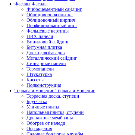
Фасады
Фасады
Фиброцементный сайдинг
Облицовочная плитка
Облицовочный кирпич
Профилированный лист
Фальцевые картины
ПВХ-панели
Виниловый сайдинг
Битумная плитка
Доска для фасадов
Металлический сайдинг
Линеарные панели
Термопанели
Штукатурка
Кассеты
Подконструкция
Терраса и мощение
Терраса и мощение
Террасная доска, ступени
Брусчатка
Уличные плиты
Напольная плитка, ступени
Дренажные мембраны
Обогрев от наледи
Ограждения
Садовые бордюры, клумбы