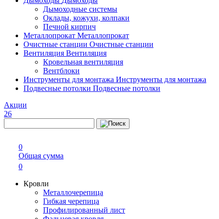
Дымоходы
Дымоходы
Дымоходные системы
Оклады, кожухи, колпаки
Печной кирпич
Металлопрокат
Металлопрокат
Очистные станции
Очистные станции
Вентиляция
Вентиляция
Кровельная вентиляция
Вентблоки
Инструменты для монтажа
Инструменты для монтажа
Подвесные потолки
Подвесные потолки
Акции
26
0
Общая сумма
0
Кровли
Металлочерепица
Гибкая черепица
Профилированный лист
Фальцевая кровля