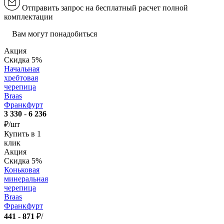
Отправить запрос на бесплатный расчет полной
комплектации
Вам могут понадобиться
Акция
Скидка 5%
Начальная
хребтовая
черепица
Braas
Франкфурт
3 330
-
6 236
₽/шт
Купить в 1
клик
Акция
Скидка 5%
Коньковая
минеральная
черепица
Braas
Франкфурт
441
-
871
₽/