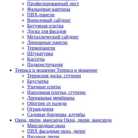
Профилированный лист
Фальцевые картины
ПВХ-панели
Виниловый сайдинг
Битумная плитка
Доска для фасадов
Металлический сайдинг
Линеарные панели
Термопанели
Штукатурка
Кассеты
Подконструкция
Терраса и мощение
Терраса и мощение
Террасная доска, ступени
Брусчатка
Уличные плиты
Напольная плитка, ступени
Дренажные мембраны
Обогрев от наледи
Ограждения
Садовые бордюры, клумбы
Окна, двери, мансарда
Окна, двери, мансарда
Мансардные окна
ПВХ фасадные окна, двери
Входные двери