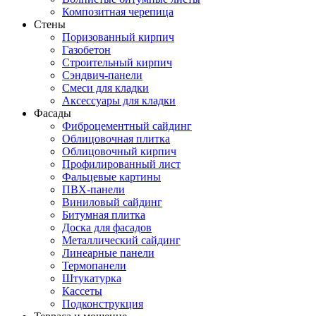
Композитная черепица
Стены
Поризованный кирпич
Газобетон
Строительный кирпич
Сэндвич-панели
Смеси для кладки
Аксессуары для кладки
Фасады
Фиброцементный сайдинг
Облицовочная плитка
Облицовочный кирпич
Профилированный лист
Фальцевые картины
ПВХ-панели
Виниловый сайдинг
Битумная плитка
Доска для фасадов
Металлический сайдинг
Линеарные панели
Термопанели
Штукатурка
Кассеты
Подконструкция