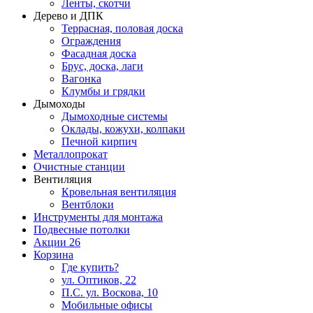
Ленты, скотчи
Дерево и ДПК
Террасная, половая доска
Ограждения
Фасадная доска
Брус, доска, лаги
Вагонка
Клумбы и грядки
Дымоходы
Дымоходные системы
Оклады, кожухи, колпаки
Печной кирпич
Металлопрокат
Очистные станции
Вентиляция
Кровельная вентиляция
Вентблоки
Инструменты для монтажа
Подвесные потолки
Акции
26
Корзина
Где купить?
ул. Оптиков, 22
П.С. ул. Воскова, 10
Мобильные офисы