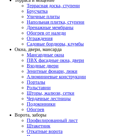
Терраса и мощение
Террасная доска, ступени
Брусчатка
Уличные плиты
Напольная плитка, ступени
Дренажные мембраны
Обогрев от наледи
Ограждения
Садовые бордюры, клумбы
Окна, двери, мансарда
Мансардные окна
ПВХ фасадные окна, двери
Входные двери
Зенитные фонари, люки
Алюминиевые конструкции
Порталы
Рольставни
Шторы, жалюзи, сетки
Чердачные лестницы
Подоконники
Обогрев
Ворота, заборы
Профилированный лист
Штакетник
Откатные ворота