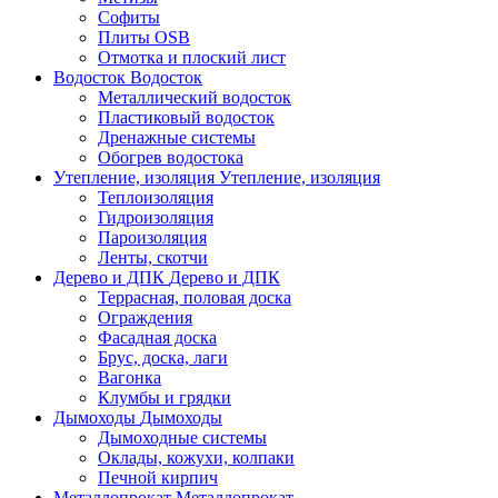
Софиты
Плиты OSB
Отмотка и плоский лист
Водосток
Водосток
Металлический водосток
Пластиковый водосток
Дренажные системы
Обогрев водостока
Утепление, изоляция
Утепление, изоляция
Теплоизоляция
Гидроизоляция
Пароизоляция
Ленты, скотчи
Дерево и ДПК
Дерево и ДПК
Террасная, половая доска
Ограждения
Фасадная доска
Брус, доска, лаги
Вагонка
Клумбы и грядки
Дымоходы
Дымоходы
Дымоходные системы
Оклады, кожухи, колпаки
Печной кирпич
Металлопрокат
Металлопрокат