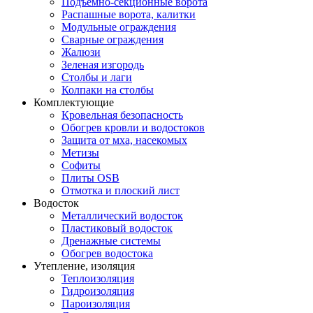
Подъемно-секционные ворота
Распашные ворота, калитки
Модульные ограждения
Сварные ограждения
Жалюзи
Зеленая изгородь
Столбы и лаги
Колпаки на столбы
Комплектующие
Кровельная безопасность
Обогрев кровли и водостоков
Защита от мха, насекомых
Метизы
Софиты
Плиты OSB
Отмотка и плоский лист
Водосток
Металлический водосток
Пластиковый водосток
Дренажные системы
Обогрев водостока
Утепление, изоляция
Теплоизоляция
Гидроизоляция
Пароизоляция