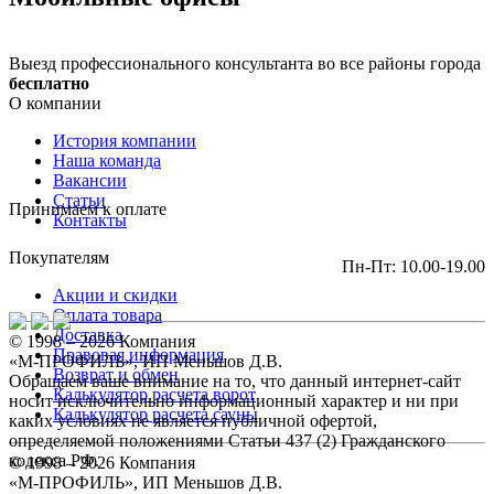
Выезд профессионального консультанта во все районы города
бесплатно
О компании
История компании
Наша команда
Вакансии
Статьи
Принимаем к оплате
Контакты
Покупателям
Пн-Пт: 10.00-19.00
Акции и скидки
Оплата товара
Доставка
© 1998 – 2026 Компания
Правовая информация
«М-ПРОФИЛЬ», ИП Меньшов Д.В.
Возврат и обмен
Обращаем ваше внимание на то, что данный интернет-сайт
Калькулятор расчета ворот
носит исключительно информационный характер и ни при
Калькулятор расчета сауны
каких условиях не является публичной офертой,
определяемой положениями Статьи 437 (2) Гражданского
кодекса РФ.
© 1998 – 2026 Компания
«М-ПРОФИЛЬ», ИП Меньшов Д.В.