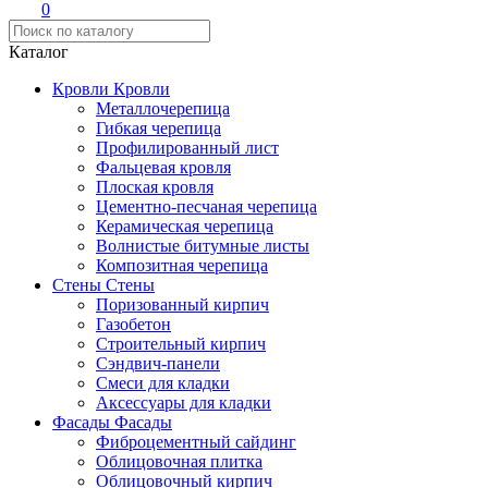
0
Каталог
Кровли
Кровли
Металлочерепица
Гибкая черепица
Профилированный лист
Фальцевая кровля
Плоская кровля
Цементно-песчаная черепица
Керамическая черепица
Волнистые битумные листы
Композитная черепица
Стены
Стены
Поризованный кирпич
Газобетон
Строительный кирпич
Сэндвич-панели
Смеси для кладки
Аксессуары для кладки
Фасады
Фасады
Фиброцементный сайдинг
Облицовочная плитка
Облицовочный кирпич