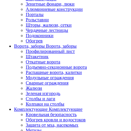
Зенитные фонари, люки
Алюминиевые конструкции
Порталы
Рольставни
Шторы, жалюзи, сетки
Чердачные лестницы
Подоконники
Обогрев
Ворота, заборы
Ворота, заборы
Профилированный лист
Штакетник
Откатные ворота
Подъемно-секционные ворота
Распашные ворота, калитки
Модульные ограждения
Сварные ограждения
Жалюзи
Зеленая изгородь
Столбы и лаги
Колпаки на столбы
Комплектующие
Комплектующие
Кровельная безопасность
Обогрев кровли и водостоков
Защита от мха, насекомых
Метизы