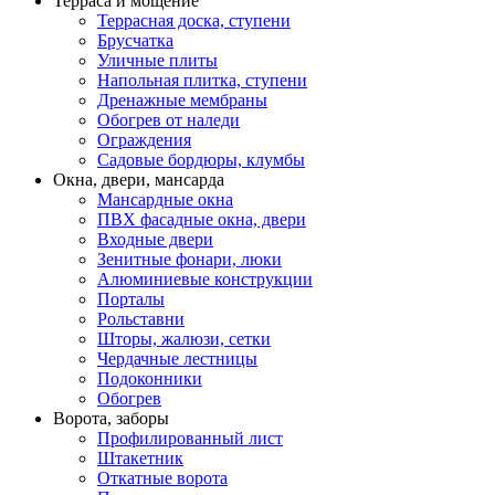
Терраса и мощение
Террасная доска, ступени
Брусчатка
Уличные плиты
Напольная плитка, ступени
Дренажные мембраны
Обогрев от наледи
Ограждения
Садовые бордюры, клумбы
Окна, двери, мансарда
Мансардные окна
ПВХ фасадные окна, двери
Входные двери
Зенитные фонари, люки
Алюминиевые конструкции
Порталы
Рольставни
Шторы, жалюзи, сетки
Чердачные лестницы
Подоконники
Обогрев
Ворота, заборы
Профилированный лист
Штакетник
Откатные ворота