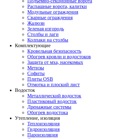
Подъемно-секционные ворота
Распашные ворота, калитки
Модульные ограждения
Сварные ограждения
Жалюзи
Зеленая изгородь
Столбы и лаги
Колпаки на столбы
Комплектующие
Кровельная безопасность
Обогрев кровли и водостоков
Защита от мха, насекомых
Метизы
Софиты
Плиты OSB
Отмотка и плоский лист
Водосток
Металлический водосток
Пластиковый водосток
Дренажные системы
Обогрев водостока
Утепление, изоляция
Теплоизоляция
Гидроизоляция
Пароизоляция