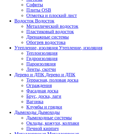
Софиты
Плиты OSB
Отмотка и плоский лист
Водосток
Водосток
Металлический водосток
Пластиковый водосток
Дренажные системы
Обогрев водостока
Утепление, изоляция
Утепление, изоляция
Теплоизоляция
Гидроизоляция
Пароизоляция
Ленты, скотчи
Дерево и ДПК
Дерево и ДПК
Террасная, половая доска
Ограждения
Фасадная доска
Брус, доска, лаги
Вагонка
Клумбы и грядки
Дымоходы
Дымоходы
Дымоходные системы
Оклады, кожухи, колпаки
Печной кирпич
Металлопрокат
Металлопрокат