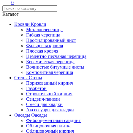
0
Каталог
Кровли
Кровли
Металлочерепица
Гибкая черепица
Профилированный лист
Фальцевая кровля
Плоская кровля
Цементно-песчаная черепица
Керамическая черепица
Волнистые битумные листы
Композитная черепица
Стены
Стены
Поризованный кирпич
Газобетон
Строительный кирпич
Сэндвич-панели
Смеси для кладки
Аксессуары для кладки
Фасады
Фасады
Фиброцементный сайдинг
Облицовочная плитка
Облицовочный кирпич