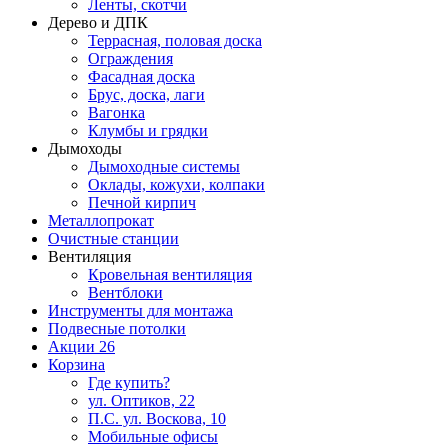
Ленты, скотчи
Дерево и ДПК
Террасная, половая доска
Ограждения
Фасадная доска
Брус, доска, лаги
Вагонка
Клумбы и грядки
Дымоходы
Дымоходные системы
Оклады, кожухи, колпаки
Печной кирпич
Металлопрокат
Очистные станции
Вентиляция
Кровельная вентиляция
Вентблоки
Инструменты для монтажа
Подвесные потолки
Акции
26
Корзина
Где купить?
ул. Оптиков, 22
П.С. ул. Воскова, 10
Мобильные офисы