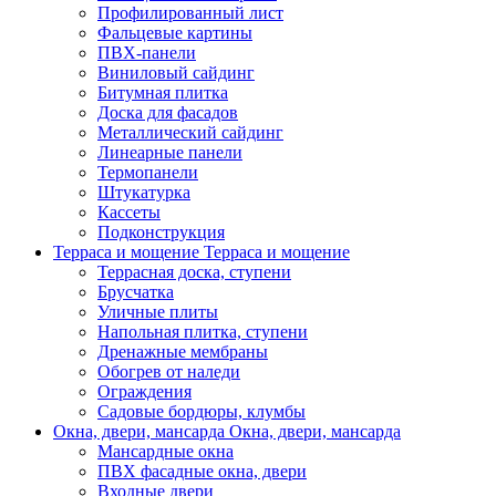
Профилированный лист
Фальцевые картины
ПВХ-панели
Виниловый сайдинг
Битумная плитка
Доска для фасадов
Металлический сайдинг
Линеарные панели
Термопанели
Штукатурка
Кассеты
Подконструкция
Терраса и мощение
Терраса и мощение
Террасная доска, ступени
Брусчатка
Уличные плиты
Напольная плитка, ступени
Дренажные мембраны
Обогрев от наледи
Ограждения
Садовые бордюры, клумбы
Окна, двери, мансарда
Окна, двери, мансарда
Мансардные окна
ПВХ фасадные окна, двери
Входные двери