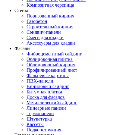
Композитная черепица
Стены
Поризованный кирпич
Газобетон
Строительный кирпич
Сэндвич-панели
Смеси для кладки
Аксессуары для кладки
Фасады
Фиброцементный сайдинг
Облицовочная плитка
Облицовочный кирпич
Профилированный лист
Фальцевые картины
ПВХ-панели
Виниловый сайдинг
Битумная плитка
Доска для фасадов
Металлический сайдинг
Линеарные панели
Термопанели
Штукатурка
Кассеты
Подконструкция