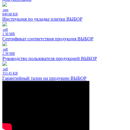
.png
849.68 KB
Инструкция по укладке плитки ВЫБОР
.pdf
1.50 MB
Сертификат соответствия продукция ВЫБОР
.pdf
2.39 MB
Руководство пользователя продукцией ВЫБОР
.pdf
353.45 KB
Гарантийный талон на продукию ВЫБОР