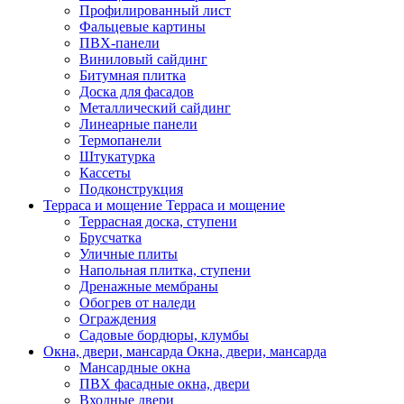
Профилированный лист
Фальцевые картины
ПВХ-панели
Виниловый сайдинг
Битумная плитка
Доска для фасадов
Металлический сайдинг
Линеарные панели
Термопанели
Штукатурка
Кассеты
Подконструкция
Терраса и мощение
Терраса и мощение
Террасная доска, ступени
Брусчатка
Уличные плиты
Напольная плитка, ступени
Дренажные мембраны
Обогрев от наледи
Ограждения
Садовые бордюры, клумбы
Окна, двери, мансарда
Окна, двери, мансарда
Мансардные окна
ПВХ фасадные окна, двери
Входные двери