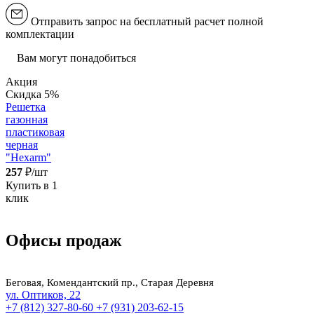
Отправить запрос на бесплатный расчет полной
комплектации
Вам могут понадобиться
Акция
Скидка 5%
Решетка
газонная
пластиковая
черная
"Hexarm"
257
₽/шт
Купить в 1
клик
Офисы продаж
Беговая, Комендантский пр., Старая Деревня
ул. Оптиков, 22
+7 (812) 327-80-60
+7 (931) 203-62-15