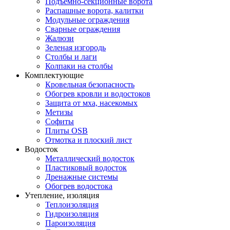
Подъемно-секционные ворота
Распашные ворота, калитки
Модульные ограждения
Сварные ограждения
Жалюзи
Зеленая изгородь
Столбы и лаги
Колпаки на столбы
Комплектующие
Кровельная безопасность
Обогрев кровли и водостоков
Защита от мха, насекомых
Метизы
Софиты
Плиты OSB
Отмотка и плоский лист
Водосток
Металлический водосток
Пластиковый водосток
Дренажные системы
Обогрев водостока
Утепление, изоляция
Теплоизоляция
Гидроизоляция
Пароизоляция