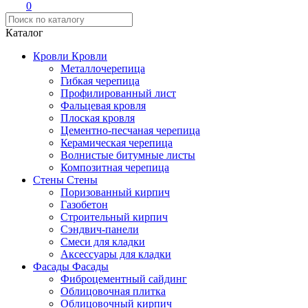
0
Каталог
Кровли
Кровли
Металлочерепица
Гибкая черепица
Профилированный лист
Фальцевая кровля
Плоская кровля
Цементно-песчаная черепица
Керамическая черепица
Волнистые битумные листы
Композитная черепица
Стены
Стены
Поризованный кирпич
Газобетон
Строительный кирпич
Сэндвич-панели
Смеси для кладки
Аксессуары для кладки
Фасады
Фасады
Фиброцементный сайдинг
Облицовочная плитка
Облицовочный кирпич