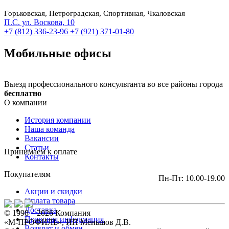
Горьковская, Петроградская, Спортивная, Чкаловская
П.С. ул. Воскова, 10
+7 (812) 336-23-96
+7 (921) 371-01-80
Мобильные офисы
Выезд профессионального консультанта во все районы города
бесплатно
О компании
История компании
Наша команда
Вакансии
Статьи
Принимаем к оплате
Контакты
Покупателям
Пн-Пт: 10.00-19.00
Акции и скидки
Оплата товара
Доставка
© 1998 – 2026 Компания
Правовая информация
«М-ПРОФИЛЬ», ИП Меньшов Д.В.
Возврат и обмен