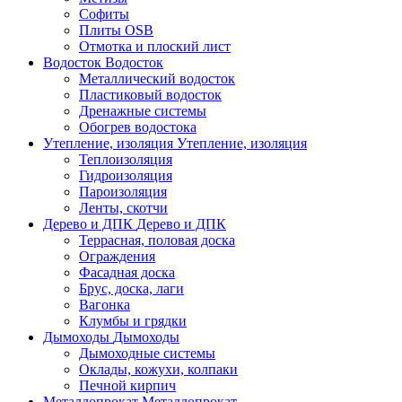
Софиты
Плиты OSB
Отмотка и плоский лист
Водосток
Водосток
Металлический водосток
Пластиковый водосток
Дренажные системы
Обогрев водостока
Утепление, изоляция
Утепление, изоляция
Теплоизоляция
Гидроизоляция
Пароизоляция
Ленты, скотчи
Дерево и ДПК
Дерево и ДПК
Террасная, половая доска
Ограждения
Фасадная доска
Брус, доска, лаги
Вагонка
Клумбы и грядки
Дымоходы
Дымоходы
Дымоходные системы
Оклады, кожухи, колпаки
Печной кирпич
Металлопрокат
Металлопрокат