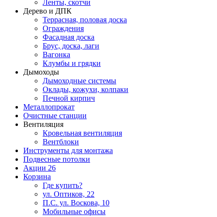
Ленты, скотчи
Дерево и ДПК
Террасная, половая доска
Ограждения
Фасадная доска
Брус, доска, лаги
Вагонка
Клумбы и грядки
Дымоходы
Дымоходные системы
Оклады, кожухи, колпаки
Печной кирпич
Металлопрокат
Очистные станции
Вентиляция
Кровельная вентиляция
Вентблоки
Инструменты для монтажа
Подвесные потолки
Акции
26
Корзина
Где купить?
ул. Оптиков, 22
П.С. ул. Воскова, 10
Мобильные офисы