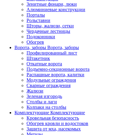
Зенитные фонари, люки
Алюминиевые конструкции
Порталы
Рольставни
Шторы, жалюзи, сетки
Чердачные лестницы
Подоконники
Обогрев
Ворота, заборы
Ворота, заборы
Профилированный лист
Штакетник
Откатные ворота
Подъемно-секционные ворота
Распашные ворота, калитки
Модульные ограждения
Сварные ограждения
Жалюзи
Зеленая изгородь
Столбы и лаги
Колпаки на столбы
Комплектующие
Комплектующие
Кровельная безопасность
Обогрев кровли и водостоков
Защита от мха, насекомых
Метизы