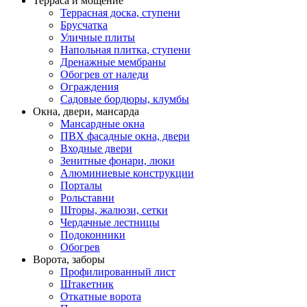
Терраса и мощение
Террасная доска, ступени
Брусчатка
Уличные плиты
Напольная плитка, ступени
Дренажные мембраны
Обогрев от наледи
Ограждения
Садовые бордюры, клумбы
Окна, двери, мансарда
Мансардные окна
ПВХ фасадные окна, двери
Входные двери
Зенитные фонари, люки
Алюминиевые конструкции
Порталы
Рольставни
Шторы, жалюзи, сетки
Чердачные лестницы
Подоконники
Обогрев
Ворота, заборы
Профилированный лист
Штакетник
Откатные ворота