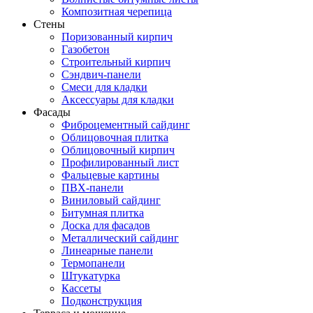
Композитная черепица
Стены
Поризованный кирпич
Газобетон
Строительный кирпич
Сэндвич-панели
Смеси для кладки
Аксессуары для кладки
Фасады
Фиброцементный сайдинг
Облицовочная плитка
Облицовочный кирпич
Профилированный лист
Фальцевые картины
ПВХ-панели
Виниловый сайдинг
Битумная плитка
Доска для фасадов
Металлический сайдинг
Линеарные панели
Термопанели
Штукатурка
Кассеты
Подконструкция