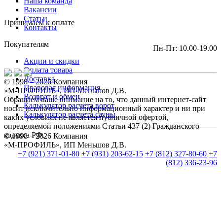
Наша команда
Вакансии
Статьи
Принимаем к оплате
Контакты
Покупателям
Пн-Пт: 10.00-19.00
Акции и скидки
Оплата товара
Доставка
© 1998 – 2026 Компания
Правовая информация
«М-ПРОФИЛЬ», ИП Меньшов Д.В.
Возврат и обмен
Обращаем ваше внимание на то, что данный интернет-сайт
Калькулятор расчета ворот
носит исключительно информационный характер и ни при
Калькулятор расчета сауны
каких условиях не является публичной офертой,
определяемой положениями Статьи 437 (2) Гражданского
кодекса РФ.
© 1998 – 2026 Компания
«М-ПРОФИЛЬ», ИП Меньшов Д.В.
+7 (921) 371-01-80
+7 (931) 203-62-15
+7 (812) 327-80-60
+7
(812) 336-23-96