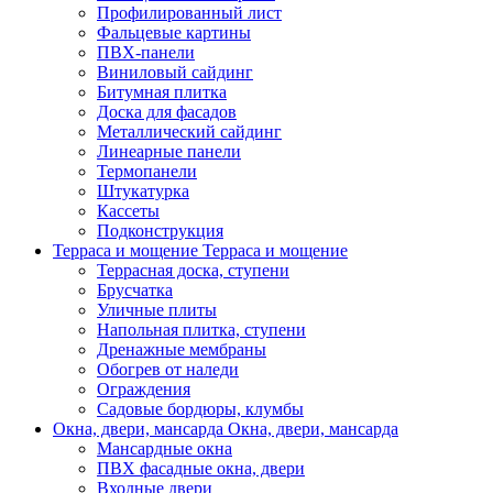
Профилированный лист
Фальцевые картины
ПВХ-панели
Виниловый сайдинг
Битумная плитка
Доска для фасадов
Металлический сайдинг
Линеарные панели
Термопанели
Штукатурка
Кассеты
Подконструкция
Терраса и мощение
Терраса и мощение
Террасная доска, ступени
Брусчатка
Уличные плиты
Напольная плитка, ступени
Дренажные мембраны
Обогрев от наледи
Ограждения
Садовые бордюры, клумбы
Окна, двери, мансарда
Окна, двери, мансарда
Мансардные окна
ПВХ фасадные окна, двери
Входные двери