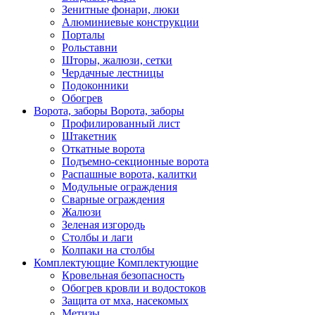
Зенитные фонари, люки
Алюминиевые конструкции
Порталы
Рольставни
Шторы, жалюзи, сетки
Чердачные лестницы
Подоконники
Обогрев
Ворота, заборы
Ворота, заборы
Профилированный лист
Штакетник
Откатные ворота
Подъемно-секционные ворота
Распашные ворота, калитки
Модульные ограждения
Сварные ограждения
Жалюзи
Зеленая изгородь
Столбы и лаги
Колпаки на столбы
Комплектующие
Комплектующие
Кровельная безопасность
Обогрев кровли и водостоков
Защита от мха, насекомых
Метизы