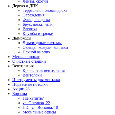
Ленты, скотчи
Дерево и ДПК
Террасная, половая доска
Ограждения
Фасадная доска
Брус, доска, лаги
Вагонка
Клумбы и грядки
Дымоходы
Дымоходные системы
Оклады, кожухи, колпаки
Печной кирпич
Металлопрокат
Очистные станции
Вентиляция
Кровельная вентиляция
Вентблоки
Инструменты для монтажа
Подвесные потолки
Акции
26
Корзина
Где купить?
ул. Оптиков, 22
П.С. ул. Воскова, 10
Мобильные офисы