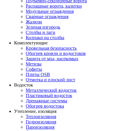
Подъемно-секционные ворота
Распашные ворота, калитки
Модульные ограждения
Сварные ограждения
Жалюзи
Зеленая изгородь
Столбы и лаги
Колпаки на столбы
Комплектующие
Кровельная безопасность
Обогрев кровли и водостоков
Защита от мха, насекомых
Метизы
Софиты
Плиты OSB
Отмотка и плоский лист
Водосток
Металлический водосток
Пластиковый водосток
Дренажные системы
Обогрев водостока
Утепление, изоляция
Теплоизоляция
Гидроизоляция
Пароизоляция