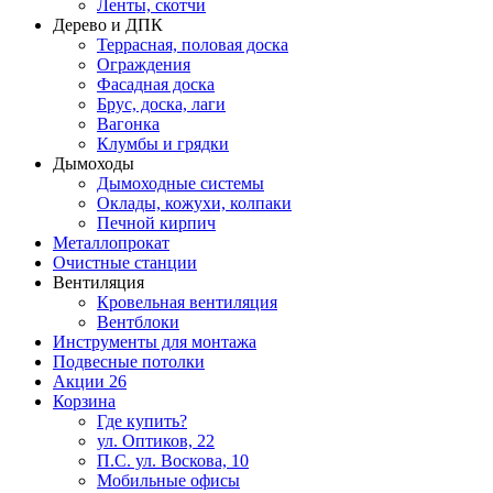
Ленты, скотчи
Дерево и ДПК
Террасная, половая доска
Ограждения
Фасадная доска
Брус, доска, лаги
Вагонка
Клумбы и грядки
Дымоходы
Дымоходные системы
Оклады, кожухи, колпаки
Печной кирпич
Металлопрокат
Очистные станции
Вентиляция
Кровельная вентиляция
Вентблоки
Инструменты для монтажа
Подвесные потолки
Акции
26
Корзина
Где купить?
ул. Оптиков, 22
П.С. ул. Воскова, 10
Мобильные офисы