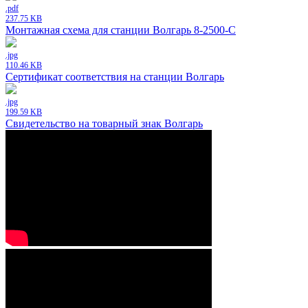
.pdf
237.75 KB
Монтажная схема для станции Волгарь 8-2500-С
.jpg
110.46 KB
Сертификат соответствия на станции Волгарь
.jpg
199.59 KB
Свидетельство на товарный знак Волгарь