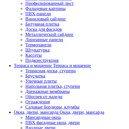
Профилированный лист
Фальцевые картины
ПВХ-панели
Виниловый сайдинг
Битумная плитка
Доска для фасадов
Металлический сайдинг
Линеарные панели
Термопанели
Штукатурка
Кассеты
Подконструкция
Терраса и мощение
Терраса и мощение
Террасная доска, ступени
Брусчатка
Уличные плиты
Напольная плитка, ступени
Дренажные мембраны
Обогрев от наледи
Ограждения
Садовые бордюры, клумбы
Окна, двери, мансарда
Окна, двери, мансарда
Мансардные окна
ПВХ фасадные окна, двери
Входные двери