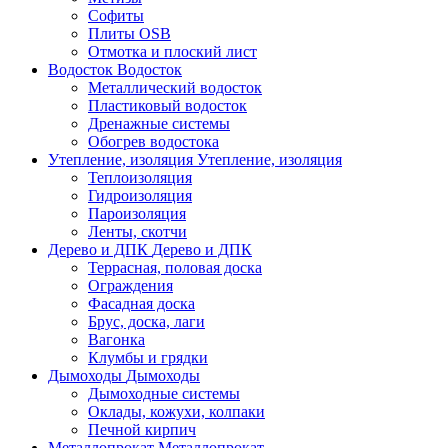
Софиты
Плиты OSB
Отмотка и плоский лист
Водосток
Водосток
Металлический водосток
Пластиковый водосток
Дренажные системы
Обогрев водостока
Утепление, изоляция
Утепление, изоляция
Теплоизоляция
Гидроизоляция
Пароизоляция
Ленты, скотчи
Дерево и ДПК
Дерево и ДПК
Террасная, половая доска
Ограждения
Фасадная доска
Брус, доска, лаги
Вагонка
Клумбы и грядки
Дымоходы
Дымоходы
Дымоходные системы
Оклады, кожухи, колпаки
Печной кирпич
Металлопрокат
Металлопрокат