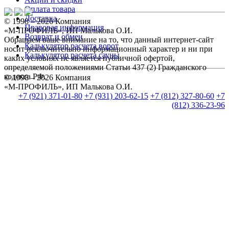
Оплата товара
Доставка
© 1998 – 2026 Компания
Правовая информация
«М-ПРОФИЛЬ», ИП Малькова О.И.
Возврат и обмен
Обращаем ваше внимание на то, что данный интернет-сайт
Калькулятор расчета ворот
носит исключительно информационный характер и ни при
Калькулятор расчета сауны
каких условиях не является публичной офертой,
определяемой положениями Статьи 437 (2) Гражданского
кодекса РФ.
© 1998 – 2026 Компания
«М-ПРОФИЛЬ», ИП Малькова О.И.
+7 (921) 371-01-80
+7 (931) 203-62-15
+7 (812) 327-80-60
+7
(812) 336-23-96