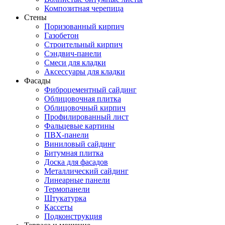
Композитная черепица
Стены
Поризованный кирпич
Газобетон
Строительный кирпич
Сэндвич-панели
Смеси для кладки
Аксессуары для кладки
Фасады
Фиброцементный сайдинг
Облицовочная плитка
Облицовочный кирпич
Профилированный лист
Фальцевые картины
ПВХ-панели
Виниловый сайдинг
Битумная плитка
Доска для фасадов
Металлический сайдинг
Линеарные панели
Термопанели
Штукатурка
Кассеты
Подконструкция