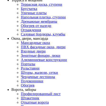
Терраса и мощение
Террасная доска, ступени
Брусчатка
Уличные плиты
Напольная плитка, ступени
Дренажные мембраны
Обогрев от наледи
Ограждения
Садовые бордюры, клумбы
Окна, двери, мансарда
Мансардные окна
ПВХ фасадные окна, двери
Входные двери
Зенитные фонари, люки
Алюминиевые конструкции
Порталы
Рольставни
Шторы, жалюзи, сетки
Чердачные лестницы
Подоконники
Обогрев
Ворота, заборы
Профилированный лист
Штакетник
Откатные ворота