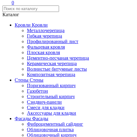
0
Каталог
Кровли
Кровли
Металлочерепица
Гибкая черепица
Профилированный лист
Фальцевая кровля
Плоская кровля
Цементно-песчаная черепица
Керамическая черепица
Волнистые битумные листы
Композитная черепица
Стены
Стены
Поризованный кирпич
Газобетон
Строительный кирпич
Сэндвич-панели
Смеси для кладки
Аксессуары для кладки
Фасады
Фасады
Фиброцементный сайдинг
Облицовочная плитка
Облицовочный кирпич