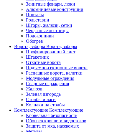
Зенитные фонари, люки
Алюминиевые конструкции
Порталы
Рольставни
Шторы, жалюзи, сетки
Чердачные лестницы
Подоконники
Обогрев
Ворота, заборы
Ворота, заборы
Профилированный лист
Штакетник
Откатные ворота
Подъемно-секционные ворота
Распашные ворота, калитки
Модульные ограждения
Сварные ограждения
Жалюзи
Зеленая изгородь
Столбы и лаги
Колпаки на столбы
Комплектующие
Комплектующие
Кровельная безопасность
Обогрев кровли и водостоков
Защита от мха, насекомых
Метизы