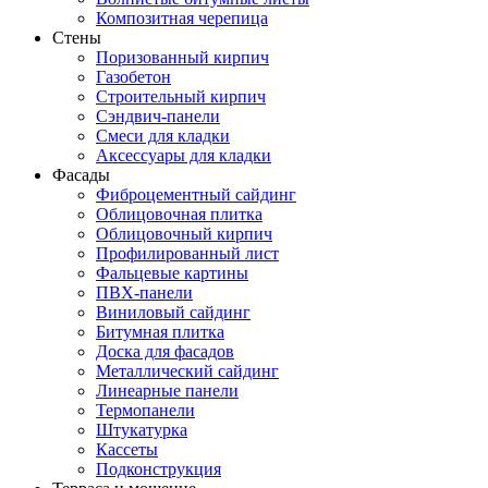
Композитная черепица
Стены
Поризованный кирпич
Газобетон
Строительный кирпич
Сэндвич-панели
Смеси для кладки
Аксессуары для кладки
Фасады
Фиброцементный сайдинг
Облицовочная плитка
Облицовочный кирпич
Профилированный лист
Фальцевые картины
ПВХ-панели
Виниловый сайдинг
Битумная плитка
Доска для фасадов
Металлический сайдинг
Линеарные панели
Термопанели
Штукатурка
Кассеты
Подконструкция