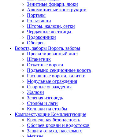
Зенитные фонари, люки
Алюминиевые конструкции
Порталы
Рольставни
Шторы, жалюзи, сетки
Чердачные лестницы
Подоконники
Обогрев
Ворота, заборы
Ворота, заборы
Профилированный лист
Штакетник
Откатные ворота
Подъемно-секционные ворота
Распашные ворота, калитки
Модульные ограждения
Сварные ограждения
Жалюзи
Зеленая изгородь
Столбы и лаги
Колпаки на столбы
Комплектующие
Комплектующие
Кровельная безопасность
Обогрев кровли и водостоков
Защита от мха, насекомых
Метизы