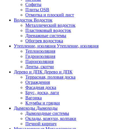
Софиты
Плиты OSB
Отмотка и плоский лист
Водосток
Водосток
Металлический водосток
Пластиковый водосток
Дренажные системы
Обогрев водостока
Утепление, изоляция
Утепление, изоляция
Теплоизоляция
Гидроизоляция
Пароизоляция
Ленты, скотчи
Дерево и ДПК
Дерево и ДПК
Террасная, половая доска
Ограждения
Фасадная доска
Брус, доска, лаги
Вагонка
Клумбы и грядки
Дымоходы
Дымоходы
Дымоходные системы
Оклады, кожухи, колпаки
Печной кирпич
Металлопрокат
Металлопрокат