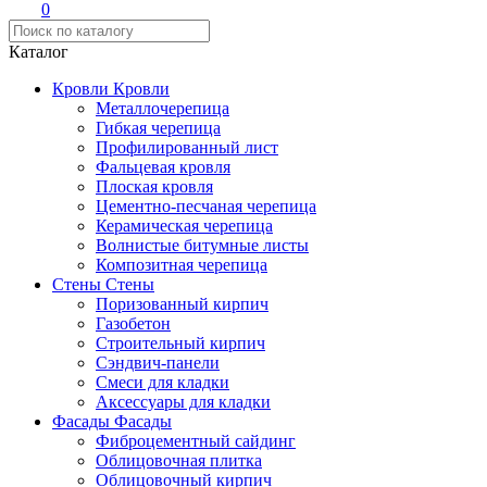
0
Каталог
Кровли
Кровли
Металлочерепица
Гибкая черепица
Профилированный лист
Фальцевая кровля
Плоская кровля
Цементно-песчаная черепица
Керамическая черепица
Волнистые битумные листы
Композитная черепица
Стены
Стены
Поризованный кирпич
Газобетон
Строительный кирпич
Сэндвич-панели
Смеси для кладки
Аксессуары для кладки
Фасады
Фасады
Фиброцементный сайдинг
Облицовочная плитка
Облицовочный кирпич