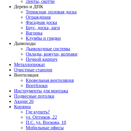
Ленты, скотчи
Дерево и ДПК
Террасная, половая доска
Ограждения
Фасадная доска
Брус, доска, лаги
Вагонка
Клумбы и грядки
Дымоходы
Дымоходные системы
Оклады, кожухи, колпаки
Печной кирпич
Металлопрокат
Очистные станции
Вентиляция
Кровельная вентиляция
Вентблоки
Инструменты для монтажа
Подвесные потолки
Акции
26
Корзина
Где купить?
ул. Оптиков, 22
П.С. ул. Воскова, 10
Мобильные офисы