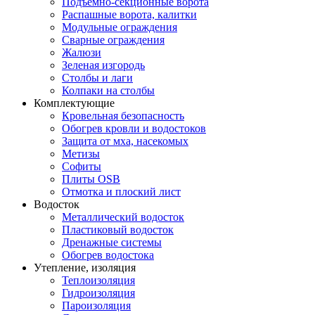
Подъемно-секционные ворота
Распашные ворота, калитки
Модульные ограждения
Сварные ограждения
Жалюзи
Зеленая изгородь
Столбы и лаги
Колпаки на столбы
Комплектующие
Кровельная безопасность
Обогрев кровли и водостоков
Защита от мха, насекомых
Метизы
Софиты
Плиты OSB
Отмотка и плоский лист
Водосток
Металлический водосток
Пластиковый водосток
Дренажные системы
Обогрев водостока
Утепление, изоляция
Теплоизоляция
Гидроизоляция
Пароизоляция