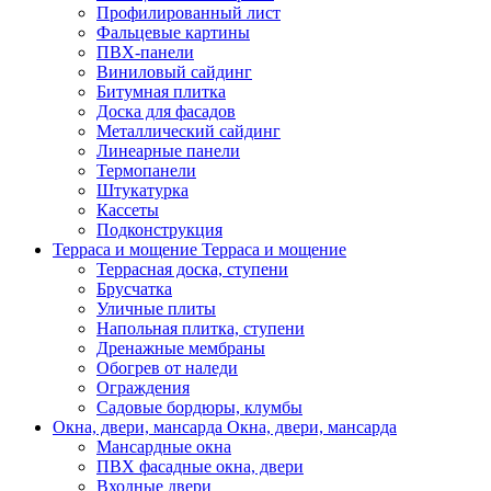
Профилированный лист
Фальцевые картины
ПВХ-панели
Виниловый сайдинг
Битумная плитка
Доска для фасадов
Металлический сайдинг
Линеарные панели
Термопанели
Штукатурка
Кассеты
Подконструкция
Терраса и мощение
Терраса и мощение
Террасная доска, ступени
Брусчатка
Уличные плиты
Напольная плитка, ступени
Дренажные мембраны
Обогрев от наледи
Ограждения
Садовые бордюры, клумбы
Окна, двери, мансарда
Окна, двери, мансарда
Мансардные окна
ПВХ фасадные окна, двери
Входные двери