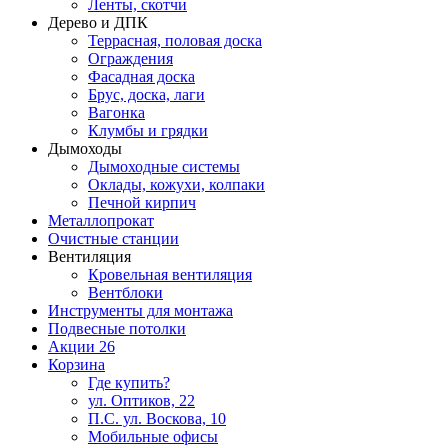
Ленты, скотчи
Дерево и ДПК
Террасная, половая доска
Ограждения
Фасадная доска
Брус, доска, лаги
Вагонка
Клумбы и грядки
Дымоходы
Дымоходные системы
Оклады, кожухи, колпаки
Печной кирпич
Металлопрокат
Очистные станции
Вентиляция
Кровельная вентиляция
Вентблоки
Инструменты для монтажа
Подвесные потолки
Акции
26
Корзина
Где купить?
ул. Оптиков, 22
П.С. ул. Воскова, 10
Мобильные офисы