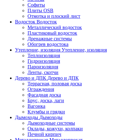
Софиты
Плиты OSB
Отмотка и плоский лист
Водосток
Водосток
Металлический водосток
Пластиковый водосток
Дренажные системы
Обогрев водостока
Утепление, изоляция
Утепление, изоляция
Теплоизоляция
Гидроизоляция
Пароизоляция
Ленты, скотчи
Дерево и ДПК
Дерево и ДПК
Террасная, половая доска
Ограждения
Фасадная доска
Брус, доска, лаги
Вагонка
Клумбы и грядки
Дымоходы
Дымоходы
Дымоходные системы
Оклады, кожухи, колпаки
Печной кирпич
Металлопрокат
Металлопрокат