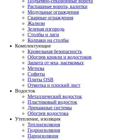
Подъемно-секционные ворота
Распашные ворота, калитки
Модульные ограждения
Сварные ограждения
Жалюзи
Зеленая изгородь
Столбы и лаги
Колпаки на столбы
Комплектующие
Кровельная безопасность
Обогрев кровли и водостоков
Защита от мха, насекомых
Метизы
Софиты
Плиты OSB
Отмотка и плоский лист
Водосток
Металлический водосток
Пластиковый водосток
Дренажные системы
Обогрев водостока
Утепление, изоляция
Теплоизоляция
Гидроизоляция
Пароизоляция