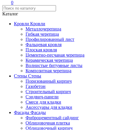
0
Каталог
Кровли
Кровли
Металлочерепица
Гибкая черепица
Профилированный лист
Фальцевая кровля
Плоская кровля
Цементно-песчаная черепица
Керамическая черепица
Волнистые битумные листы
Композитная черепица
Стены
Стены
Поризованный кирпич
Газобетон
Строительный кирпич
Сэндвич-панели
Смеси для кладки
Аксессуары для кладки
Фасады
Фасады
Фиброцементный сайдинг
Облицовочная плитка
Облицовочный кирпич