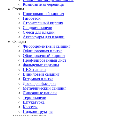
Композитная черепица
Стены
Поризованный кирпич
Газобетон
Строительный кирпич
Сэндвич-панели
Смеси для кладки
Аксессуары для кладки
Фасады
Фиброцементный сайдинг
Облицовочная плитка
Облицовочный кирпич
Профилированный лист
Фальцевые картины
ПВХ-панели
Виниловый сайдинг
Битумная плитка
Доска для фасадов
Металлический сайдинг
Линеарные панели
Термопанели
Штукатурка
Кассеты
Подконструкция