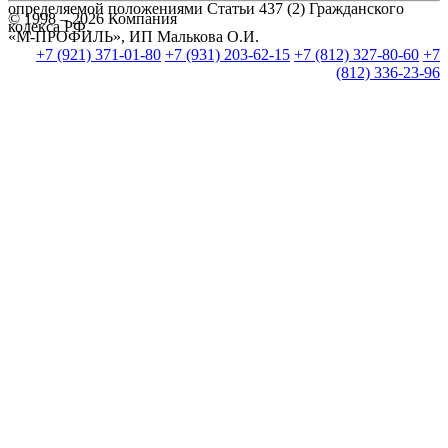
определяемой положениями Статьи 437 (2) Гражданского
© 1998 – 2026 Компания
кодекса РФ.
«М-ПРОФИЛЬ», ИП Малькова О.И.
+7 (921) 371-01-80
+7 (931) 203-62-15
+7 (812) 327-80-60
+7
(812) 336-23-96