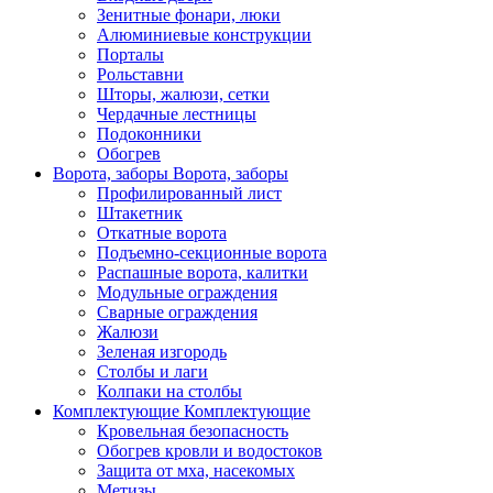
Зенитные фонари, люки
Алюминиевые конструкции
Порталы
Рольставни
Шторы, жалюзи, сетки
Чердачные лестницы
Подоконники
Обогрев
Ворота, заборы
Ворота, заборы
Профилированный лист
Штакетник
Откатные ворота
Подъемно-секционные ворота
Распашные ворота, калитки
Модульные ограждения
Сварные ограждения
Жалюзи
Зеленая изгородь
Столбы и лаги
Колпаки на столбы
Комплектующие
Комплектующие
Кровельная безопасность
Обогрев кровли и водостоков
Защита от мха, насекомых
Метизы