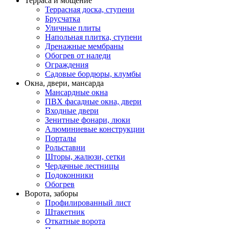
Терраса и мощение
Террасная доска, ступени
Брусчатка
Уличные плиты
Напольная плитка, ступени
Дренажные мембраны
Обогрев от наледи
Ограждения
Садовые бордюры, клумбы
Окна, двери, мансарда
Мансардные окна
ПВХ фасадные окна, двери
Входные двери
Зенитные фонари, люки
Алюминиевые конструкции
Порталы
Рольставни
Шторы, жалюзи, сетки
Чердачные лестницы
Подоконники
Обогрев
Ворота, заборы
Профилированный лист
Штакетник
Откатные ворота