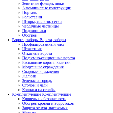
Зенитные фонари, люки
Алюминиевые конструкции
Порталы
Рольставни
Шторы, жалюзи, сетки
Чердачные лестницы
Подоконники
Обогрев
Ворота, заборы
Ворота, заборы
Профилированный лист
Штакетник
Откатные ворота
Подъемно-секционные ворота
Распашные ворота, калитки
Модульные ограждения
Сварные ограждения
Жалюзи
Зеленая изгородь
Столбы и лаги
Колпаки на столбы
Комплектующие
Комплектующие
Кровельная безопасность
Обогрев кровли и водостоков
Защита от мха, насекомых
Метизы