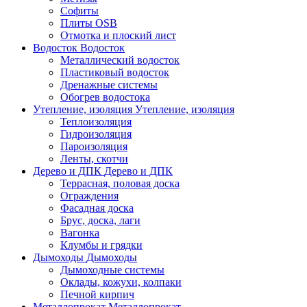
Софиты
Плиты OSB
Отмотка и плоский лист
Водосток
Водосток
Металлический водосток
Пластиковый водосток
Дренажные системы
Обогрев водостока
Утепление, изоляция
Утепление, изоляция
Теплоизоляция
Гидроизоляция
Пароизоляция
Ленты, скотчи
Дерево и ДПК
Дерево и ДПК
Террасная, половая доска
Ограждения
Фасадная доска
Брус, доска, лаги
Вагонка
Клумбы и грядки
Дымоходы
Дымоходы
Дымоходные системы
Оклады, кожухи, колпаки
Печной кирпич
Металлопрокат
Металлопрокат