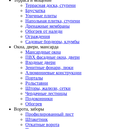
Терраса и мощение
Террасная доска, ступени
Брусчатка
Уличные плиты
Напольная плитка, ступени
Дренажные мембраны
Обогрев от наледи
Ограждения
Садовые бордюры, клумбы
Окна, двери, мансарда
Мансардные окна
ПВХ фасадные окна, двери
Входные двери
Зенитные фонари, люки
Алюминиевые конструкции
Порталы
Рольставни
Шторы, жалюзи, сетки
Чердачные лестницы
Подоконники
Обогрев
Ворота, заборы
Профилированный лист
Штакетник
Откатные ворота