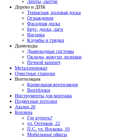
Ленты, скотчи
Дерево и ДПК
Террасная, половая доска
Ограждения
Фасадная доска
Брус, доска, лаги
Вагонка
Клумбы и грядки
Дымоходы
Дымоходные системы
Оклады, кожухи, колпаки
Печной кирпич
Металлопрокат
Очистные станции
Вентиляция
Кровельная вентиляция
Вентблоки
Инструменты для монтажа
Подвесные потолки
Акции
26
Корзина
Где купить?
ул. Оптиков, 22
П.С. ул. Воскова, 10
Мобильные офисы