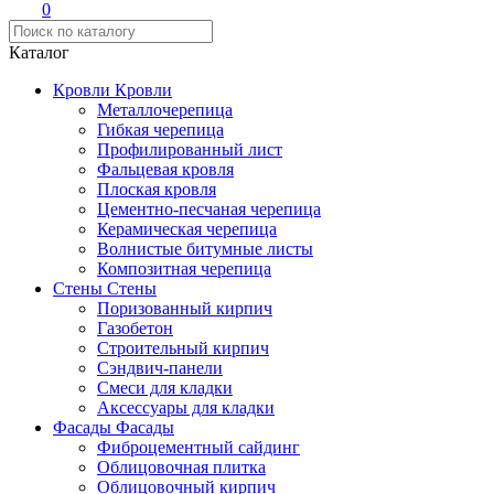
0
Каталог
Кровли
Кровли
Металлочерепица
Гибкая черепица
Профилированный лист
Фальцевая кровля
Плоская кровля
Цементно-песчаная черепица
Керамическая черепица
Волнистые битумные листы
Композитная черепица
Стены
Стены
Поризованный кирпич
Газобетон
Строительный кирпич
Сэндвич-панели
Смеси для кладки
Аксессуары для кладки
Фасады
Фасады
Фиброцементный сайдинг
Облицовочная плитка
Облицовочный кирпич