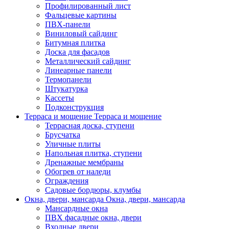
Профилированный лист
Фальцевые картины
ПВХ-панели
Виниловый сайдинг
Битумная плитка
Доска для фасадов
Металлический сайдинг
Линеарные панели
Термопанели
Штукатурка
Кассеты
Подконструкция
Терраса и мощение
Терраса и мощение
Террасная доска, ступени
Брусчатка
Уличные плиты
Напольная плитка, ступени
Дренажные мембраны
Обогрев от наледи
Ограждения
Садовые бордюры, клумбы
Окна, двери, мансарда
Окна, двери, мансарда
Мансардные окна
ПВХ фасадные окна, двери
Входные двери