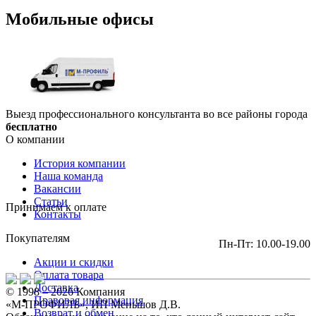
Мобильные офисы
Выезд профессионального консультанта во все районы города
бесплатно
О компании
История компании
Наша команда
Вакансии
Статьи
Принимаем к оплате
Контакты
Покупателям
Пн-Пт: 10.00-19.00
Акции и скидки
Оплата товара
Доставка
© 1998 – 2026 Компания
Правовая информация
«М-ПРОФИЛЬ», ИП Меньшов Д.В.
Возврат и обмен