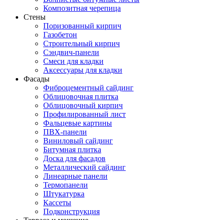
Композитная черепица
Стены
Поризованный кирпич
Газобетон
Строительный кирпич
Сэндвич-панели
Смеси для кладки
Аксессуары для кладки
Фасады
Фиброцементный сайдинг
Облицовочная плитка
Облицовочный кирпич
Профилированный лист
Фальцевые картины
ПВХ-панели
Виниловый сайдинг
Битумная плитка
Доска для фасадов
Металлический сайдинг
Линеарные панели
Термопанели
Штукатурка
Кассеты
Подконструкция