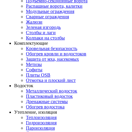
Подъемно-секционные ворота
Распашные ворота, калитки
Модульные ограждения
Сварные ограждения
Жалюзи
Зеленая изгородь
Столбы и лаги
Колпаки на столбы
Комплектующие
Кровельная безопасность
Обогрев кровли и водостоков
Защита от мха, насекомых
Метизы
Софиты
Плиты OSB
Отмотка и плоский лист
Водосток
Металлический водосток
Пластиковый водосток
Дренажные системы
Обогрев водостока
Утепление, изоляция
Теплоизоляция
Гидроизоляция
Пароизоляция