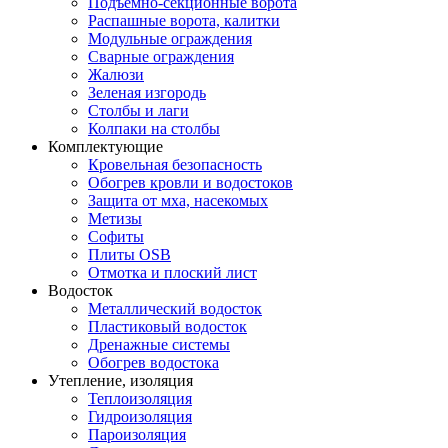
Подъемно-секционные ворота
Распашные ворота, калитки
Модульные ограждения
Сварные ограждения
Жалюзи
Зеленая изгородь
Столбы и лаги
Колпаки на столбы
Комплектующие
Кровельная безопасность
Обогрев кровли и водостоков
Защита от мха, насекомых
Метизы
Софиты
Плиты OSB
Отмотка и плоский лист
Водосток
Металлический водосток
Пластиковый водосток
Дренажные системы
Обогрев водостока
Утепление, изоляция
Теплоизоляция
Гидроизоляция
Пароизоляция