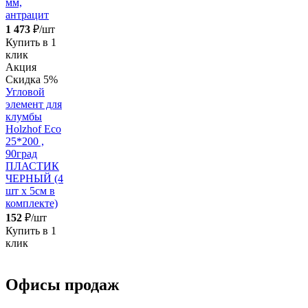
мм,
антрацит
1 473
₽/шт
Купить в 1
клик
Акция
Скидка 5%
Угловой
элемент для
клумбы
Holzhof Eco
25*200 ,
90град
ПЛАСТИК
ЧЕРНЫЙ (4
шт х 5см в
комплекте)
152
₽/шт
Купить в 1
клик
Офисы продаж