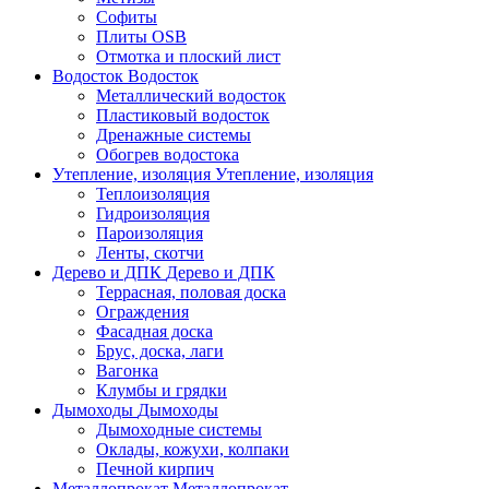
Софиты
Плиты OSB
Отмотка и плоский лист
Водосток
Водосток
Металлический водосток
Пластиковый водосток
Дренажные системы
Обогрев водостока
Утепление, изоляция
Утепление, изоляция
Теплоизоляция
Гидроизоляция
Пароизоляция
Ленты, скотчи
Дерево и ДПК
Дерево и ДПК
Террасная, половая доска
Ограждения
Фасадная доска
Брус, доска, лаги
Вагонка
Клумбы и грядки
Дымоходы
Дымоходы
Дымоходные системы
Оклады, кожухи, колпаки
Печной кирпич
Металлопрокат
Металлопрокат