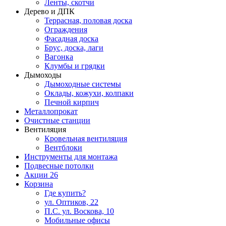
Ленты, скотчи
Дерево и ДПК
Террасная, половая доска
Ограждения
Фасадная доска
Брус, доска, лаги
Вагонка
Клумбы и грядки
Дымоходы
Дымоходные системы
Оклады, кожухи, колпаки
Печной кирпич
Металлопрокат
Очистные станции
Вентиляция
Кровельная вентиляция
Вентблоки
Инструменты для монтажа
Подвесные потолки
Акции
26
Корзина
Где купить?
ул. Оптиков, 22
П.С. ул. Воскова, 10
Мобильные офисы