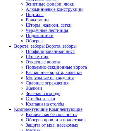
Зенитные фонари, люки
Алюминиевые конструкции
Порталы
Рольставни
Шторы, жалюзи, сетки
Чердачные лестницы
Подоконники
Обогрев
Ворота, заборы
Ворота, заборы
Профилированный лист
Штакетник
Откатные ворота
Подъемно-секционные ворота
Распашные ворота, калитки
Модульные ограждения
Сварные ограждения
Жалюзи
Зеленая изгородь
Столбы и лаги
Колпаки на столбы
Комплектующие
Комплектующие
Кровельная безопасность
Обогрев кровли и водостоков
Защита от мха, насекомых
Метизы