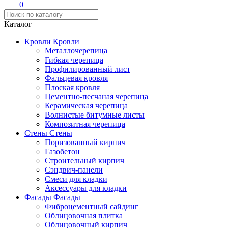
0
Каталог
Кровли
Кровли
Металлочерепица
Гибкая черепица
Профилированный лист
Фальцевая кровля
Плоская кровля
Цементно-песчаная черепица
Керамическая черепица
Волнистые битумные листы
Композитная черепица
Стены
Стены
Поризованный кирпич
Газобетон
Строительный кирпич
Сэндвич-панели
Смеси для кладки
Аксессуары для кладки
Фасады
Фасады
Фиброцементный сайдинг
Облицовочная плитка
Облицовочный кирпич