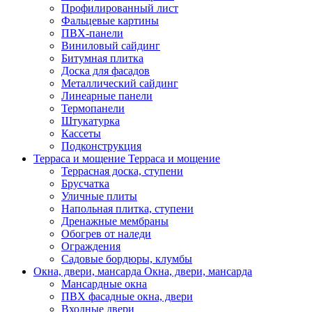
Профилированный лист
Фальцевые картины
ПВХ-панели
Виниловый сайдинг
Битумная плитка
Доска для фасадов
Металлический сайдинг
Линеарные панели
Термопанели
Штукатурка
Кассеты
Подконструкция
Терраса и мощение
Терраса и мощение
Террасная доска, ступени
Брусчатка
Уличные плиты
Напольная плитка, ступени
Дренажные мембраны
Обогрев от наледи
Ограждения
Садовые бордюры, клумбы
Окна, двери, мансарда
Окна, двери, мансарда
Мансардные окна
ПВХ фасадные окна, двери
Входные двери