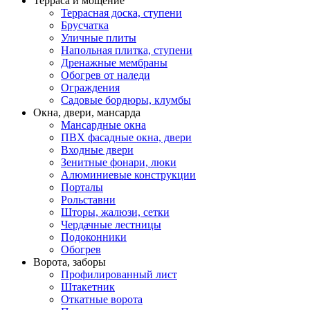
Терраса и мощение
Террасная доска, ступени
Брусчатка
Уличные плиты
Напольная плитка, ступени
Дренажные мембраны
Обогрев от наледи
Ограждения
Садовые бордюры, клумбы
Окна, двери, мансарда
Мансардные окна
ПВХ фасадные окна, двери
Входные двери
Зенитные фонари, люки
Алюминиевые конструкции
Порталы
Рольставни
Шторы, жалюзи, сетки
Чердачные лестницы
Подоконники
Обогрев
Ворота, заборы
Профилированный лист
Штакетник
Откатные ворота