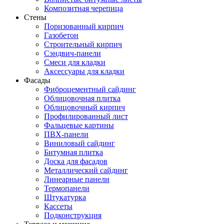
Композитная черепица
Стены
Поризованный кирпич
Газобетон
Строительный кирпич
Сэндвич-панели
Смеси для кладки
Аксессуары для кладки
Фасады
Фиброцементный сайдинг
Облицовочная плитка
Облицовочный кирпич
Профилированный лист
Фальцевые картины
ПВХ-панели
Виниловый сайдинг
Битумная плитка
Доска для фасадов
Металлический сайдинг
Линеарные панели
Термопанели
Штукатурка
Кассеты
Подконструкция