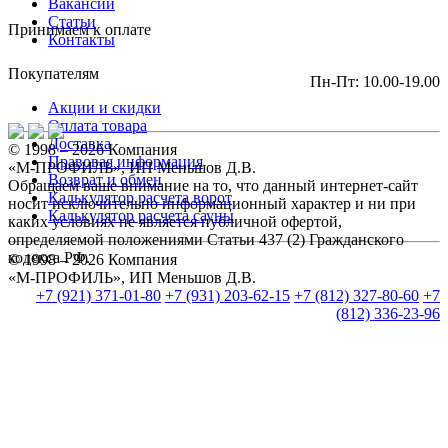
Вакансии
Статьи
Принимаем к оплате
Контакты
Покупателям
Пн-Пт: 10.00-19.00
Акции и скидки
Оплата товара
Доставка
© 1998 – 2026 Компания
Правовая информация
«М-ПРОФИЛЬ», ИП Меньшов Д.В.
Возврат и обмен
Обращаем ваше внимание на то, что данный интернет-сайт
Калькулятор расчета ворот
носит исключительно информационный характер и ни при
Калькулятор расчета сауны
каких условиях не является публичной офертой,
определяемой положениями Статьи 437 (2) Гражданского
кодекса РФ.
© 1998 – 2026 Компания
«М-ПРОФИЛЬ», ИП Меньшов Д.В.
+7 (921) 371-01-80
+7 (931) 203-62-15
+7 (812) 327-80-60
+7
(812) 336-23-96