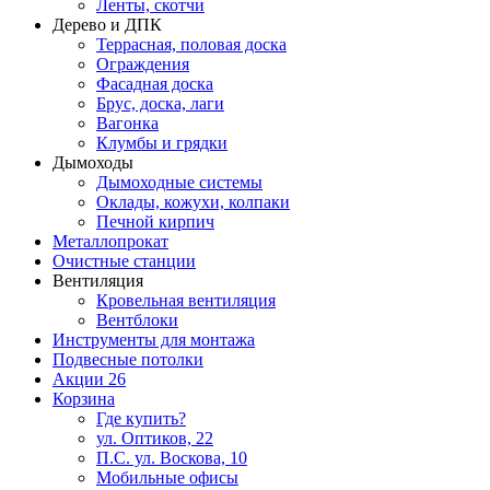
Ленты, скотчи
Дерево и ДПК
Террасная, половая доска
Ограждения
Фасадная доска
Брус, доска, лаги
Вагонка
Клумбы и грядки
Дымоходы
Дымоходные системы
Оклады, кожухи, колпаки
Печной кирпич
Металлопрокат
Очистные станции
Вентиляция
Кровельная вентиляция
Вентблоки
Инструменты для монтажа
Подвесные потолки
Акции
26
Корзина
Где купить?
ул. Оптиков, 22
П.С. ул. Воскова, 10
Мобильные офисы