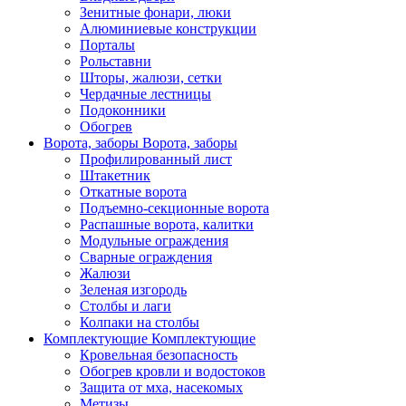
Зенитные фонари, люки
Алюминиевые конструкции
Порталы
Рольставни
Шторы, жалюзи, сетки
Чердачные лестницы
Подоконники
Обогрев
Ворота, заборы
Ворота, заборы
Профилированный лист
Штакетник
Откатные ворота
Подъемно-секционные ворота
Распашные ворота, калитки
Модульные ограждения
Сварные ограждения
Жалюзи
Зеленая изгородь
Столбы и лаги
Колпаки на столбы
Комплектующие
Комплектующие
Кровельная безопасность
Обогрев кровли и водостоков
Защита от мха, насекомых
Метизы