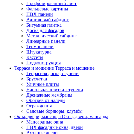
Профилированный лист
Фальцевые картины
ПВХ-панели
Виниловый сайдинг
Битумная плитка
Доска для фасадов
Металлический сайдинг
Линеарные панели
Термопанели
Штукатурка
Кассеты
Подконструкция
Терраса и мощение
Терраса и мощение
Террасная доска, ступени
Брусчатка
Уличные плиты
Напольная плитка, ступени
Дренажные мембраны
Обогрев от наледи
Ограждения
Садовые бордюры, клумбы
Окна, двери, мансарда
Окна, двери, мансарда
Мансардные окна
ПВХ фасадные окна, двери
Входные двери