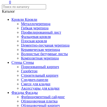
0
Каталог
Кровли
Кровли
Металлочерепица
Гибкая черепица
Профилированный лист
Фальцевая кровля
Плоская кровля
Цементно-песчаная черепица
Керамическая черепица
Волнистые битумные листы
Композитная черепица
Стены
Стены
Поризованный кирпич
Газобетон
Строительный кирпич
Сэндвич-панели
Смеси для кладки
Аксессуары для кладки
Фасады
Фасады
Фиброцементный сайдинг
Облицовочная плитка
Облицовочный кирпич