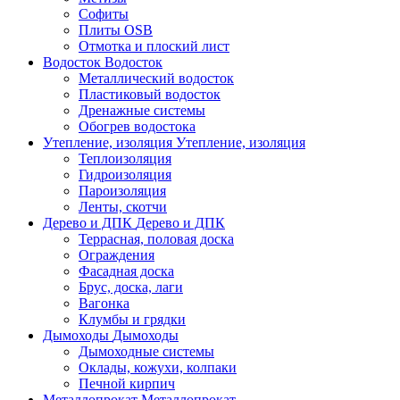
Софиты
Плиты OSB
Отмотка и плоский лист
Водосток
Водосток
Металлический водосток
Пластиковый водосток
Дренажные системы
Обогрев водостока
Утепление, изоляция
Утепление, изоляция
Теплоизоляция
Гидроизоляция
Пароизоляция
Ленты, скотчи
Дерево и ДПК
Дерево и ДПК
Террасная, половая доска
Ограждения
Фасадная доска
Брус, доска, лаги
Вагонка
Клумбы и грядки
Дымоходы
Дымоходы
Дымоходные системы
Оклады, кожухи, колпаки
Печной кирпич
Металлопрокат
Металлопрокат