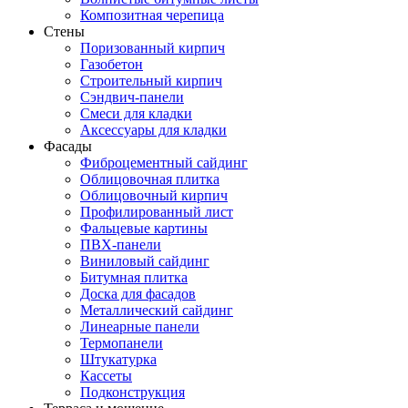
Композитная черепица
Стены
Поризованный кирпич
Газобетон
Строительный кирпич
Сэндвич-панели
Смеси для кладки
Аксессуары для кладки
Фасады
Фиброцементный сайдинг
Облицовочная плитка
Облицовочный кирпич
Профилированный лист
Фальцевые картины
ПВХ-панели
Виниловый сайдинг
Битумная плитка
Доска для фасадов
Металлический сайдинг
Линеарные панели
Термопанели
Штукатурка
Кассеты
Подконструкция