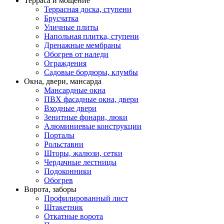
Терраса и мощение
Террасная доска, ступени
Брусчатка
Уличные плиты
Напольная плитка, ступени
Дренажные мембраны
Обогрев от наледи
Ограждения
Садовые бордюры, клумбы
Окна, двери, мансарда
Мансардные окна
ПВХ фасадные окна, двери
Входные двери
Зенитные фонари, люки
Алюминиевые конструкции
Порталы
Рольставни
Шторы, жалюзи, сетки
Чердачные лестницы
Подоконники
Обогрев
Ворота, заборы
Профилированный лист
Штакетник
Откатные ворота