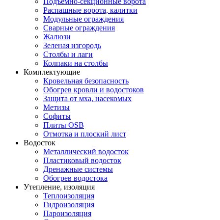
Подъемно-секционные ворота
Распашные ворота, калитки
Модульные ограждения
Сварные ограждения
Жалюзи
Зеленая изгородь
Столбы и лаги
Колпаки на столбы
Комплектующие
Кровельная безопасность
Обогрев кровли и водостоков
Защита от мха, насекомых
Метизы
Софиты
Плиты OSB
Отмотка и плоский лист
Водосток
Металлический водосток
Пластиковый водосток
Дренажные системы
Обогрев водостока
Утепление, изоляция
Теплоизоляция
Гидроизоляция
Пароизоляция