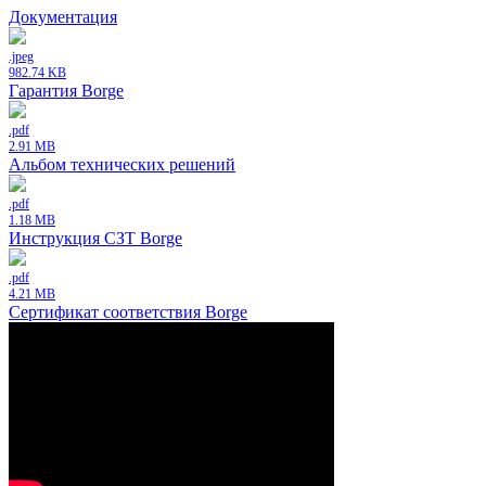
Документация
.jpeg
982.74 KB
Гарантия Borge
.pdf
2.91 MB
Альбом технических решений
.pdf
1.18 MB
Инструкция СЗТ Borge
.pdf
4.21 MB
Сертификат соответствия Borge