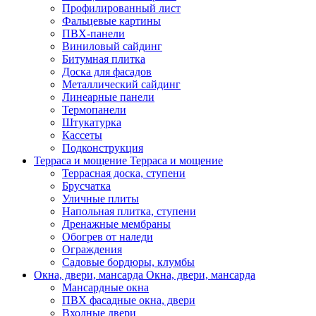
Профилированный лист
Фальцевые картины
ПВХ-панели
Виниловый сайдинг
Битумная плитка
Доска для фасадов
Металлический сайдинг
Линеарные панели
Термопанели
Штукатурка
Кассеты
Подконструкция
Терраса и мощение
Терраса и мощение
Террасная доска, ступени
Брусчатка
Уличные плиты
Напольная плитка, ступени
Дренажные мембраны
Обогрев от наледи
Ограждения
Садовые бордюры, клумбы
Окна, двери, мансарда
Окна, двери, мансарда
Мансардные окна
ПВХ фасадные окна, двери
Входные двери