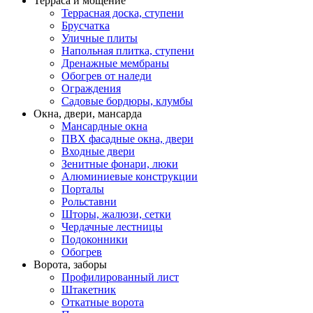
Терраса и мощение
Террасная доска, ступени
Брусчатка
Уличные плиты
Напольная плитка, ступени
Дренажные мембраны
Обогрев от наледи
Ограждения
Садовые бордюры, клумбы
Окна, двери, мансарда
Мансардные окна
ПВХ фасадные окна, двери
Входные двери
Зенитные фонари, люки
Алюминиевые конструкции
Порталы
Рольставни
Шторы, жалюзи, сетки
Чердачные лестницы
Подоконники
Обогрев
Ворота, заборы
Профилированный лист
Штакетник
Откатные ворота