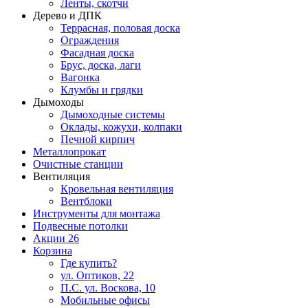
Ленты, скотчи
Дерево и ДПК
Террасная, половая доска
Ограждения
Фасадная доска
Брус, доска, лаги
Вагонка
Клумбы и грядки
Дымоходы
Дымоходные системы
Оклады, кожухи, колпаки
Печной кирпич
Металлопрокат
Очистные станции
Вентиляция
Кровельная вентиляция
Вентблоки
Инструменты для монтажа
Подвесные потолки
Акции
26
Корзина
Где купить?
ул. Оптиков, 22
П.С. ул. Воскова, 10
Мобильные офисы