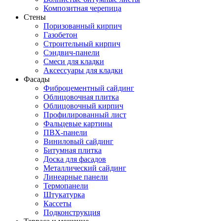
Композитная черепица
Стены
Поризованный кирпич
Газобетон
Строительный кирпич
Сэндвич-панели
Смеси для кладки
Аксессуары для кладки
Фасады
Фиброцементный сайдинг
Облицовочная плитка
Облицовочный кирпич
Профилированный лист
Фальцевые картины
ПВХ-панели
Виниловый сайдинг
Битумная плитка
Доска для фасадов
Металлический сайдинг
Линеарные панели
Термопанели
Штукатурка
Кассеты
Подконструкция