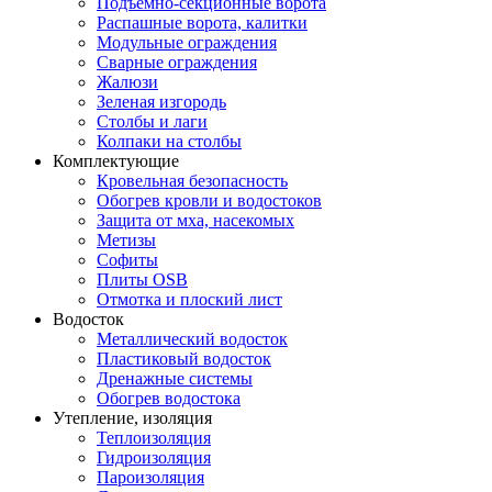
Подъемно-секционные ворота
Распашные ворота, калитки
Модульные ограждения
Сварные ограждения
Жалюзи
Зеленая изгородь
Столбы и лаги
Колпаки на столбы
Комплектующие
Кровельная безопасность
Обогрев кровли и водостоков
Защита от мха, насекомых
Метизы
Софиты
Плиты OSB
Отмотка и плоский лист
Водосток
Металлический водосток
Пластиковый водосток
Дренажные системы
Обогрев водостока
Утепление, изоляция
Теплоизоляция
Гидроизоляция
Пароизоляция