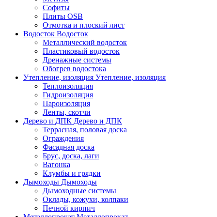
Софиты
Плиты OSB
Отмотка и плоский лист
Водосток
Водосток
Металлический водосток
Пластиковый водосток
Дренажные системы
Обогрев водостока
Утепление, изоляция
Утепление, изоляция
Теплоизоляция
Гидроизоляция
Пароизоляция
Ленты, скотчи
Дерево и ДПК
Дерево и ДПК
Террасная, половая доска
Ограждения
Фасадная доска
Брус, доска, лаги
Вагонка
Клумбы и грядки
Дымоходы
Дымоходы
Дымоходные системы
Оклады, кожухи, колпаки
Печной кирпич
Металлопрокат
Металлопрокат