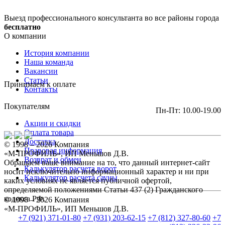
Выезд профессионального консультанта во все районы города
бесплатно
О компании
История компании
Наша команда
Вакансии
Статьи
Принимаем к оплате
Контакты
Покупателям
Пн-Пт: 10.00-19.00
Акции и скидки
Оплата товара
Доставка
© 1998 – 2026 Компания
Правовая информация
«М-ПРОФИЛЬ», ИП Меньшов Д.В.
Возврат и обмен
Обращаем ваше внимание на то, что данный интернет-сайт
Калькулятор расчета ворот
носит исключительно информационный характер и ни при
Калькулятор расчета сауны
каких условиях не является публичной офертой,
определяемой положениями Статьи 437 (2) Гражданского
кодекса РФ.
© 1998 – 2026 Компания
«М-ПРОФИЛЬ», ИП Меньшов Д.В.
+7 (921) 371-01-80
+7 (931) 203-62-15
+7 (812) 327-80-60
+7