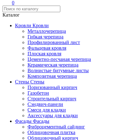
0
Каталог
Кровли
Кровли
Металлочерепица
Гибкая черепица
Профилированный лист
Фальцевая кровля
Плоская кровля
Цементно-песчаная черепица
Керамическая черепица
Волнистые битумные листы
Композитная черепица
Стены
Стены
Поризованный кирпич
Газобетон
Строительный кирпич
Сэндвич-панели
Смеси для кладки
Аксессуары для кладки
Фасады
Фасады
Фиброцементный сайдинг
Облицовочная плитка
Облицовочный кирпич