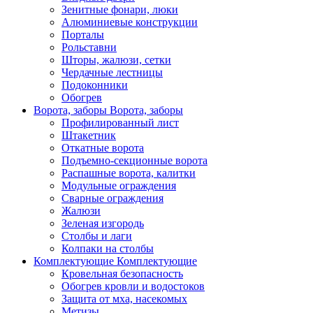
Зенитные фонари, люки
Алюминиевые конструкции
Порталы
Рольставни
Шторы, жалюзи, сетки
Чердачные лестницы
Подоконники
Обогрев
Ворота, заборы
Ворота, заборы
Профилированный лист
Штакетник
Откатные ворота
Подъемно-секционные ворота
Распашные ворота, калитки
Модульные ограждения
Сварные ограждения
Жалюзи
Зеленая изгородь
Столбы и лаги
Колпаки на столбы
Комплектующие
Комплектующие
Кровельная безопасность
Обогрев кровли и водостоков
Защита от мха, насекомых
Метизы