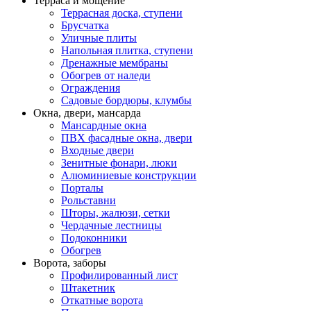
Терраса и мощение
Террасная доска, ступени
Брусчатка
Уличные плиты
Напольная плитка, ступени
Дренажные мембраны
Обогрев от наледи
Ограждения
Садовые бордюры, клумбы
Окна, двери, мансарда
Мансардные окна
ПВХ фасадные окна, двери
Входные двери
Зенитные фонари, люки
Алюминиевые конструкции
Порталы
Рольставни
Шторы, жалюзи, сетки
Чердачные лестницы
Подоконники
Обогрев
Ворота, заборы
Профилированный лист
Штакетник
Откатные ворота