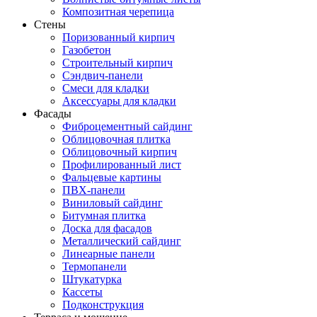
Композитная черепица
Стены
Поризованный кирпич
Газобетон
Строительный кирпич
Сэндвич-панели
Смеси для кладки
Аксессуары для кладки
Фасады
Фиброцементный сайдинг
Облицовочная плитка
Облицовочный кирпич
Профилированный лист
Фальцевые картины
ПВХ-панели
Виниловый сайдинг
Битумная плитка
Доска для фасадов
Металлический сайдинг
Линеарные панели
Термопанели
Штукатурка
Кассеты
Подконструкция