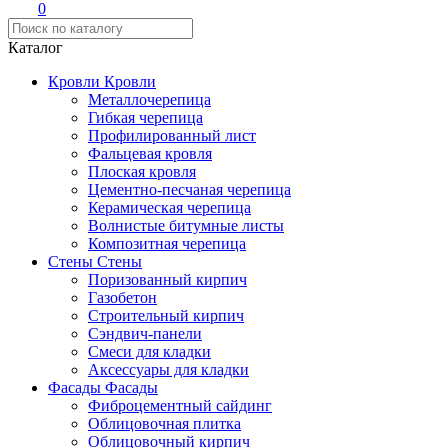
0
Каталог
Кровли
Кровли
Металлочерепица
Гибкая черепица
Профилированный лист
Фальцевая кровля
Плоская кровля
Цементно-песчаная черепица
Керамическая черепица
Волнистые битумные листы
Композитная черепица
Стены
Стены
Поризованный кирпич
Газобетон
Строительный кирпич
Сэндвич-панели
Смеси для кладки
Аксессуары для кладки
Фасады
Фасады
Фиброцементный сайдинг
Облицовочная плитка
Облицовочный кирпич