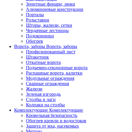
Зенитные фонари, люки
Алюминиевые конструкции
Порталы
Рольставни
Шторы, жалюзи, сетки
Чердачные лестницы
Подоконники
Обогрев
Ворота, заборы
Ворота, заборы
Профилированный лист
Штакетник
Откатные ворота
Подъемно-секционные ворота
Распашные ворота, калитки
Модульные ограждения
Сварные ограждения
Жалюзи
Зеленая изгородь
Столбы и лаги
Колпаки на столбы
Комплектующие
Комплектующие
Кровельная безопасность
Обогрев кровли и водостоков
Защита от мха, насекомых
Метизы