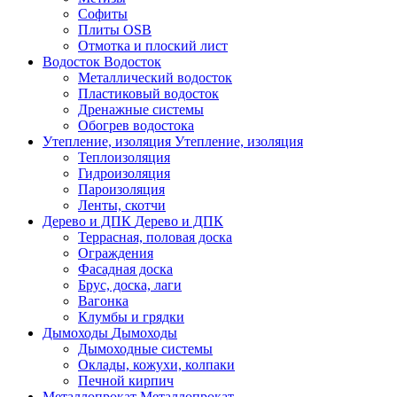
Софиты
Плиты OSB
Отмотка и плоский лист
Водосток
Водосток
Металлический водосток
Пластиковый водосток
Дренажные системы
Обогрев водостока
Утепление, изоляция
Утепление, изоляция
Теплоизоляция
Гидроизоляция
Пароизоляция
Ленты, скотчи
Дерево и ДПК
Дерево и ДПК
Террасная, половая доска
Ограждения
Фасадная доска
Брус, доска, лаги
Вагонка
Клумбы и грядки
Дымоходы
Дымоходы
Дымоходные системы
Оклады, кожухи, колпаки
Печной кирпич
Металлопрокат
Металлопрокат