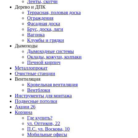
Ленты, скотчи
Дерево и ДПК
Террасная, половая доска
Ограждения
Фасадная доска
Брус, доска, лаги
Вагонка
Клумбы и грядки
Дымоходы
Дымоходные системы
Оклады, кожухи, колпаки
Печной кирпич
Металлопрокат
Очистные станции
Вентиляция
Кровельная вентиляция
Вентблоки
Инструменты для монтажа
Подвесные потолки
Акции
26
Корзина
Где купить?
ул. Оптиков, 22
П.С. ул. Воскова, 10
Мобильные офисы