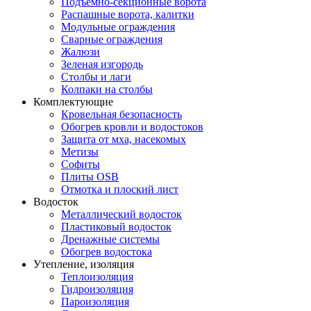
Подъемно-секционные ворота
Распашные ворота, калитки
Модульные ограждения
Сварные ограждения
Жалюзи
Зеленая изгородь
Столбы и лаги
Колпаки на столбы
Комплектующие
Кровельная безопасность
Обогрев кровли и водостоков
Защита от мха, насекомых
Метизы
Софиты
Плиты OSB
Отмотка и плоский лист
Водосток
Металлический водосток
Пластиковый водосток
Дренажные системы
Обогрев водостока
Утепление, изоляция
Теплоизоляция
Гидроизоляция
Пароизоляция