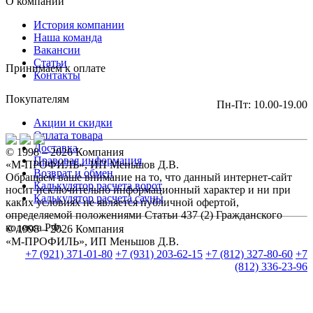
О компании
История компании
Наша команда
Вакансии
Статьи
Принимаем к оплате
Контакты
Покупателям
Пн-Пт: 10.00-19.00
Акции и скидки
Оплата товара
Доставка
© 1998 – 2026 Компания
Правовая информация
«М-ПРОФИЛЬ», ИП Меньшов Д.В.
Возврат и обмен
Обращаем ваше внимание на то, что данный интернет-сайт
Калькулятор расчета ворот
носит исключительно информационный характер и ни при
Калькулятор расчета сауны
каких условиях не является публичной офертой,
определяемой положениями Статьи 437 (2) Гражданского
кодекса РФ.
© 1998 – 2026 Компания
«М-ПРОФИЛЬ», ИП Меньшов Д.В.
+7 (921) 371-01-80
+7 (931) 203-62-15
+7 (812) 327-80-60
+7
(812) 336-23-96