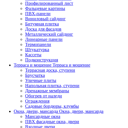
Профилированный лист
Фальцевые картины
ПВХ-панели
Виниловый сайдинг
Битумная плитка
Доска для фасадов
Металлический сайдинг
Линеарные панели
Термопанели
Штукатурка
Кассеты
Подконструкция
Терраса и мощение
Терраса и мощение
Террасная доска, ступени
Брусчатка
Уличные плиты
Напольная плитка, ступени
Дренажные мембраны
Обогрев от наледи
Ограждения
Садовые бордюры, клумбы
Окна, двери, мансарда
Окна, двери, мансарда
Мансардные окна
ПВХ фасадные окна, двери
Входные двери