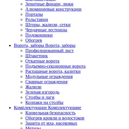
Зенитные фонари, люки
Алюминиевые конструкции
Порталы
Рольставни
Шторы, жалюзи, сетки
Чердачные лестницы
Подоконники
Обогрев
Ворота, заборы
Ворота, заборы
Профилированный лист
Штакетник
Откатные ворота
Подъемно-секционные ворота
Распашные ворота, калитки
Модульные ограждения
Сварные ограждения
Жалюзи
Зеленая изгородь
Столбы и лаги
Колпаки на столбы
Комплектующие
Комплектующие
Кровельная безопасность
Обогрев кровли и водостоков
Защита от мха, насекомых
Метизы