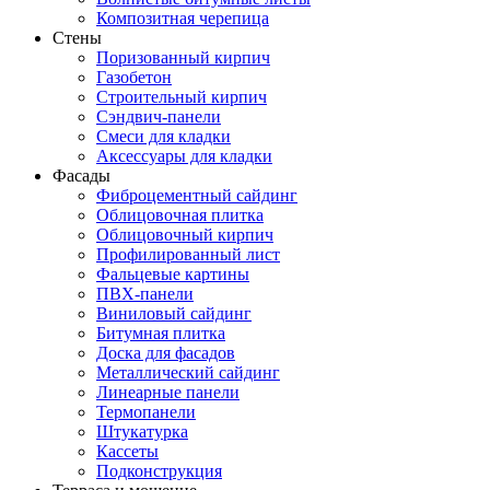
Композитная черепица
Стены
Поризованный кирпич
Газобетон
Строительный кирпич
Сэндвич-панели
Смеси для кладки
Аксессуары для кладки
Фасады
Фиброцементный сайдинг
Облицовочная плитка
Облицовочный кирпич
Профилированный лист
Фальцевые картины
ПВХ-панели
Виниловый сайдинг
Битумная плитка
Доска для фасадов
Металлический сайдинг
Линеарные панели
Термопанели
Штукатурка
Кассеты
Подконструкция