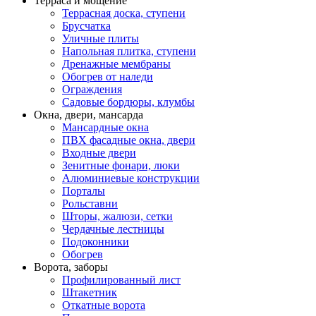
Терраса и мощение
Террасная доска, ступени
Брусчатка
Уличные плиты
Напольная плитка, ступени
Дренажные мембраны
Обогрев от наледи
Ограждения
Садовые бордюры, клумбы
Окна, двери, мансарда
Мансардные окна
ПВХ фасадные окна, двери
Входные двери
Зенитные фонари, люки
Алюминиевые конструкции
Порталы
Рольставни
Шторы, жалюзи, сетки
Чердачные лестницы
Подоконники
Обогрев
Ворота, заборы
Профилированный лист
Штакетник
Откатные ворота