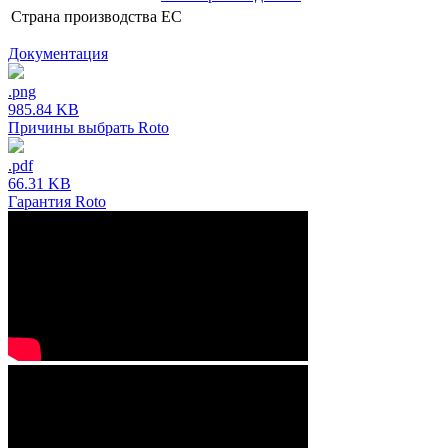
Страна производства
ЕС
Документация
.png
985.84 KB
Причины выбрать Roto
.pdf
66.31 KB
Гарантия Roto