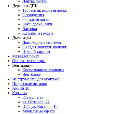
Ленты, скотчи
Дерево и ДПК
Террасная, половая доска
Ограждения
Фасадная доска
Брус, доска, лаги
Вагонка
Клумбы и грядки
Дымоходы
Дымоходные системы
Оклады, кожухи, колпаки
Печной кирпич
Металлопрокат
Очистные станции
Вентиляция
Кровельная вентиляция
Вентблоки
Инструменты для монтажа
Подвесные потолки
Акции
26
Корзина
Где купить?
ул. Оптиков, 22
П.С. ул. Воскова, 10
Мобильные офисы