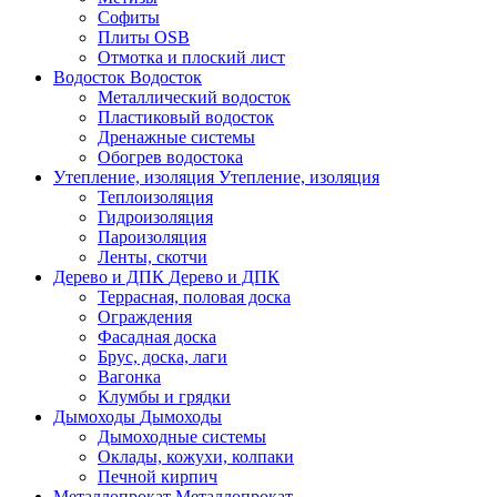
Софиты
Плиты OSB
Отмотка и плоский лист
Водосток
Водосток
Металлический водосток
Пластиковый водосток
Дренажные системы
Обогрев водостока
Утепление, изоляция
Утепление, изоляция
Теплоизоляция
Гидроизоляция
Пароизоляция
Ленты, скотчи
Дерево и ДПК
Дерево и ДПК
Террасная, половая доска
Ограждения
Фасадная доска
Брус, доска, лаги
Вагонка
Клумбы и грядки
Дымоходы
Дымоходы
Дымоходные системы
Оклады, кожухи, колпаки
Печной кирпич
Металлопрокат
Металлопрокат