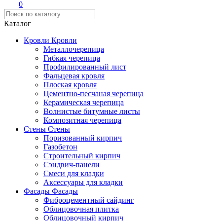
0
Каталог
Кровли
Кровли
Металлочерепица
Гибкая черепица
Профилированный лист
Фальцевая кровля
Плоская кровля
Цементно-песчаная черепица
Керамическая черепица
Волнистые битумные листы
Композитная черепица
Стены
Стены
Поризованный кирпич
Газобетон
Строительный кирпич
Сэндвич-панели
Смеси для кладки
Аксессуары для кладки
Фасады
Фасады
Фиброцементный сайдинг
Облицовочная плитка
Облицовочный кирпич