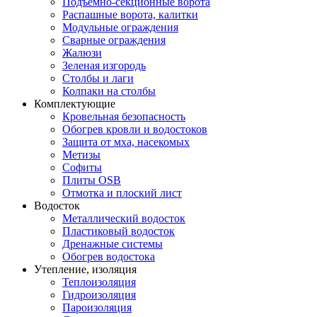
Подъемно-секционные ворота
Распашные ворота, калитки
Модульные ограждения
Сварные ограждения
Жалюзи
Зеленая изгородь
Столбы и лаги
Колпаки на столбы
Комплектующие
Кровельная безопасность
Обогрев кровли и водостоков
Защита от мха, насекомых
Метизы
Софиты
Плиты OSB
Отмотка и плоский лист
Водосток
Металлический водосток
Пластиковый водосток
Дренажные системы
Обогрев водостока
Утепление, изоляция
Теплоизоляция
Гидроизоляция
Пароизоляция