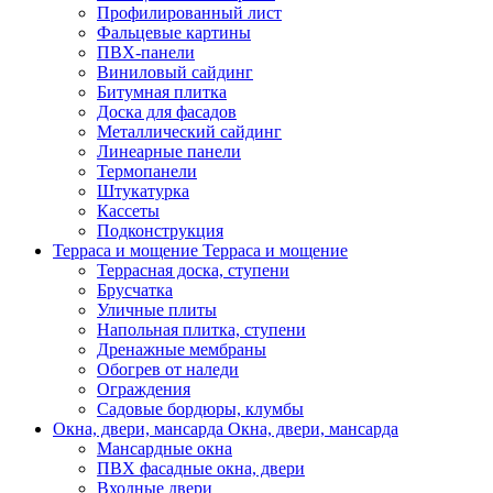
Профилированный лист
Фальцевые картины
ПВХ-панели
Виниловый сайдинг
Битумная плитка
Доска для фасадов
Металлический сайдинг
Линеарные панели
Термопанели
Штукатурка
Кассеты
Подконструкция
Терраса и мощение
Терраса и мощение
Террасная доска, ступени
Брусчатка
Уличные плиты
Напольная плитка, ступени
Дренажные мембраны
Обогрев от наледи
Ограждения
Садовые бордюры, клумбы
Окна, двери, мансарда
Окна, двери, мансарда
Мансардные окна
ПВХ фасадные окна, двери
Входные двери