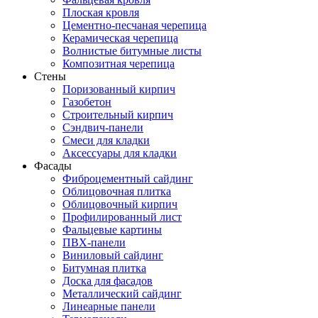
Плоская кровля
Цементно-песчаная черепица
Керамическая черепица
Волнистые битумные листы
Композитная черепица
Стены
Поризованный кирпич
Газобетон
Строительный кирпич
Сэндвич-панели
Смеси для кладки
Аксессуары для кладки
Фасады
Фиброцементный сайдинг
Облицовочная плитка
Облицовочный кирпич
Профилированный лист
Фальцевые картины
ПВХ-панели
Виниловый сайдинг
Битумная плитка
Доска для фасадов
Металлический сайдинг
Линеарные панели