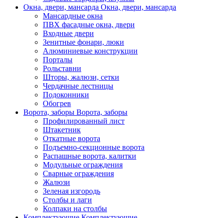
Окна, двери, мансарда
Окна, двери, мансарда
Мансардные окна
ПВХ фасадные окна, двери
Входные двери
Зенитные фонари, люки
Алюминиевые конструкции
Порталы
Рольставни
Шторы, жалюзи, сетки
Чердачные лестницы
Подоконники
Обогрев
Ворота, заборы
Ворота, заборы
Профилированный лист
Штакетник
Откатные ворота
Подъемно-секционные ворота
Распашные ворота, калитки
Модульные ограждения
Сварные ограждения
Жалюзи
Зеленая изгородь
Столбы и лаги
Колпаки на столбы
Комплектующие
Комплектующие