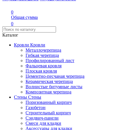
0
Общая сумма
0
Каталог
Кровли
Кровли
Металлочерепица
Гибкая черепица
Профилированный лист
Фальцевая кровля
Плоская кровля
Цементно-песчаная черепица
Керамическая черепица
Волнистые битумные листы
Композитная черепица
Стены
Стены
Поризованный кирпич
Газобетон
Строительный кирпич
Сэндвич-панели
Смеси для кладки
Аксессуары для кладки