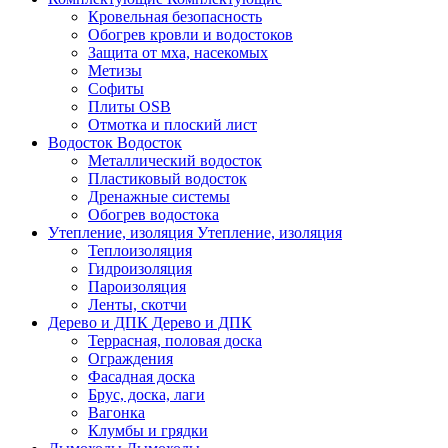
Кровельная безопасность
Обогрев кровли и водостоков
Защита от мха, насекомых
Метизы
Софиты
Плиты OSB
Отмотка и плоский лист
Водосток
Водосток
Металлический водосток
Пластиковый водосток
Дренажные системы
Обогрев водостока
Утепление, изоляция
Утепление, изоляция
Теплоизоляция
Гидроизоляция
Пароизоляция
Ленты, скотчи
Дерево и ДПК
Дерево и ДПК
Террасная, половая доска
Ограждения
Фасадная доска
Брус, доска, лаги
Вагонка
Клумбы и грядки