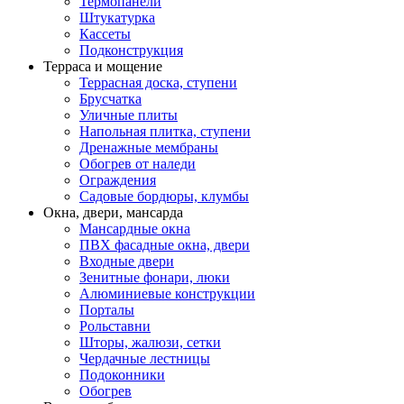
Термопанели
Штукатурка
Кассеты
Подконструкция
Терраса и мощение
Террасная доска, ступени
Брусчатка
Уличные плиты
Напольная плитка, ступени
Дренажные мембраны
Обогрев от наледи
Ограждения
Садовые бордюры, клумбы
Окна, двери, мансарда
Мансардные окна
ПВХ фасадные окна, двери
Входные двери
Зенитные фонари, люки
Алюминиевые конструкции
Порталы
Рольставни
Шторы, жалюзи, сетки
Чердачные лестницы
Подоконники
Обогрев