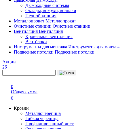
Дымоходы
Дымоходы
Дымоходные системы
Оклады, кожухи, колпаки
Печной кирпич
Металлопрокат
Металлопрокат
Очистные станции
Очистные станции
Вентиляция
Вентиляция
Кровельная вентиляция
Вентблоки
Инструменты для монтажа
Инструменты для монтажа
Подвесные потолки
Подвесные потолки
Акции
26
0
Общая сумма
0
Кровли
Металлочерепица
Гибкая черепица
Профилированный лист
Фальцевая кровля