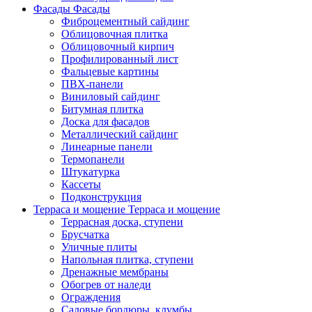
Фасады
Фасады
Фиброцементный сайдинг
Облицовочная плитка
Облицовочный кирпич
Профилированный лист
Фальцевые картины
ПВХ-панели
Виниловый сайдинг
Битумная плитка
Доска для фасадов
Металлический сайдинг
Линеарные панели
Термопанели
Штукатурка
Кассеты
Подконструкция
Терраса и мощение
Терраса и мощение
Террасная доска, ступени
Брусчатка
Уличные плиты
Напольная плитка, ступени
Дренажные мембраны
Обогрев от наледи
Ограждения
Садовые бордюры, клумбы