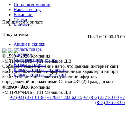
История компании
Наша команда
Вакансии
Статьи
Принимаем к оплате
Контакты
Покупателям
Пн-Пт: 10.00-19.00
Акции и скидки
Оплата товара
Доставка
© 1998 – 2026 Компания
Правовая информация
«М-ПРОФИЛЬ», ИП Меньшов Д.В.
Возврат и обмен
Обращаем ваше внимание на то, что данный интернет-сайт
Калькулятор расчета ворот
носит исключительно информационный характер и ни при
Калькулятор расчета сауны
каких условиях не является публичной офертой,
определяемой положениями Статьи 437 (2) Гражданского
кодекса РФ.
© 1998 – 2026 Компания
«М-ПРОФИЛЬ», ИП Меньшов Д.В.
+7 (921) 371-01-80
+7 (931) 203-62-15
+7 (812) 327-80-60
+7
(812) 336-23-96