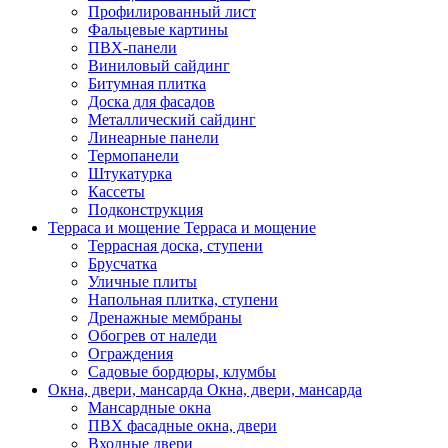
Профилированный лист
Фальцевые картины
ПВХ-панели
Виниловый сайдинг
Битумная плитка
Доска для фасадов
Металлический сайдинг
Линеарные панели
Термопанели
Штукатурка
Кассеты
Подконструкция
Терраса и мощение
Терраса и мощение
Террасная доска, ступени
Брусчатка
Уличные плиты
Напольная плитка, ступени
Дренажные мембраны
Обогрев от наледи
Ограждения
Садовые бордюры, клумбы
Окна, двери, мансарда
Окна, двери, мансарда
Мансардные окна
ПВХ фасадные окна, двери
Входные двери