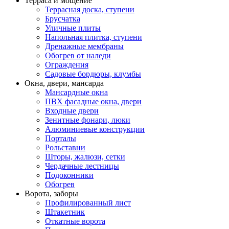
Терраса и мощение
Террасная доска, ступени
Брусчатка
Уличные плиты
Напольная плитка, ступени
Дренажные мембраны
Обогрев от наледи
Ограждения
Садовые бордюры, клумбы
Окна, двери, мансарда
Мансардные окна
ПВХ фасадные окна, двери
Входные двери
Зенитные фонари, люки
Алюминиевые конструкции
Порталы
Рольставни
Шторы, жалюзи, сетки
Чердачные лестницы
Подоконники
Обогрев
Ворота, заборы
Профилированный лист
Штакетник
Откатные ворота