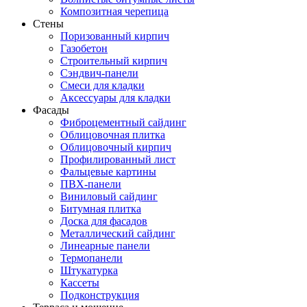
Композитная черепица
Стены
Поризованный кирпич
Газобетон
Строительный кирпич
Сэндвич-панели
Смеси для кладки
Аксессуары для кладки
Фасады
Фиброцементный сайдинг
Облицовочная плитка
Облицовочный кирпич
Профилированный лист
Фальцевые картины
ПВХ-панели
Виниловый сайдинг
Битумная плитка
Доска для фасадов
Металлический сайдинг
Линеарные панели
Термопанели
Штукатурка
Кассеты
Подконструкция