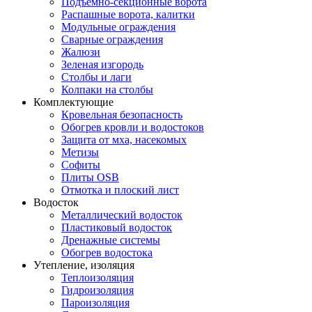
Подъемно-секционные ворота
Распашные ворота, калитки
Модульные ограждения
Сварные ограждения
Жалюзи
Зеленая изгородь
Столбы и лаги
Колпаки на столбы
Комплектующие
Кровельная безопасность
Обогрев кровли и водостоков
Защита от мха, насекомых
Метизы
Софиты
Плиты OSB
Отмотка и плоский лист
Водосток
Металлический водосток
Пластиковый водосток
Дренажные системы
Обогрев водостока
Утепление, изоляция
Теплоизоляция
Гидроизоляция
Пароизоляция