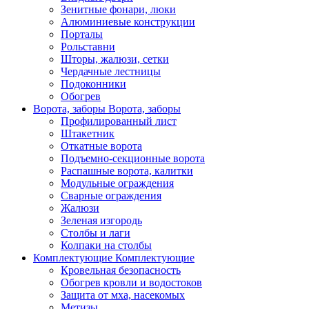
Зенитные фонари, люки
Алюминиевые конструкции
Порталы
Рольставни
Шторы, жалюзи, сетки
Чердачные лестницы
Подоконники
Обогрев
Ворота, заборы
Ворота, заборы
Профилированный лист
Штакетник
Откатные ворота
Подъемно-секционные ворота
Распашные ворота, калитки
Модульные ограждения
Сварные ограждения
Жалюзи
Зеленая изгородь
Столбы и лаги
Колпаки на столбы
Комплектующие
Комплектующие
Кровельная безопасность
Обогрев кровли и водостоков
Защита от мха, насекомых
Метизы