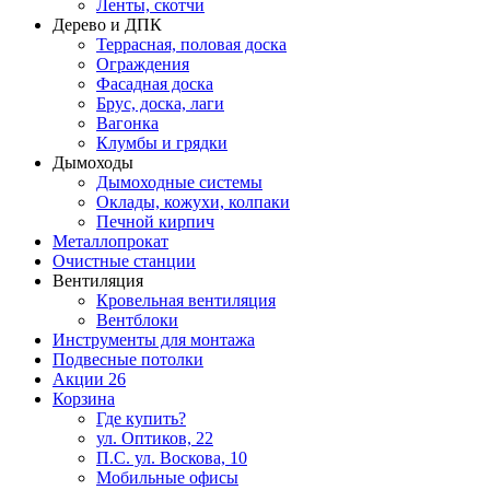
Ленты, скотчи
Дерево и ДПК
Террасная, половая доска
Ограждения
Фасадная доска
Брус, доска, лаги
Вагонка
Клумбы и грядки
Дымоходы
Дымоходные системы
Оклады, кожухи, колпаки
Печной кирпич
Металлопрокат
Очистные станции
Вентиляция
Кровельная вентиляция
Вентблоки
Инструменты для монтажа
Подвесные потолки
Акции
26
Корзина
Где купить?
ул. Оптиков, 22
П.С. ул. Воскова, 10
Мобильные офисы