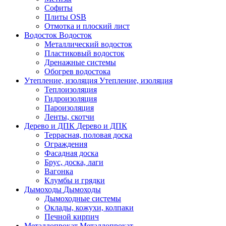
Софиты
Плиты OSB
Отмотка и плоский лист
Водосток
Водосток
Металлический водосток
Пластиковый водосток
Дренажные системы
Обогрев водостока
Утепление, изоляция
Утепление, изоляция
Теплоизоляция
Гидроизоляция
Пароизоляция
Ленты, скотчи
Дерево и ДПК
Дерево и ДПК
Террасная, половая доска
Ограждения
Фасадная доска
Брус, доска, лаги
Вагонка
Клумбы и грядки
Дымоходы
Дымоходы
Дымоходные системы
Оклады, кожухи, колпаки
Печной кирпич
Металлопрокат
Металлопрокат