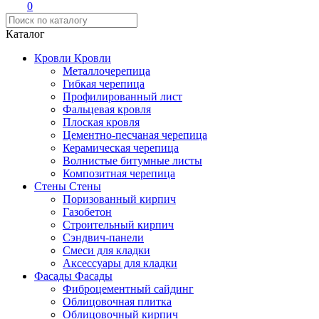
0
Каталог
Кровли
Кровли
Металлочерепица
Гибкая черепица
Профилированный лист
Фальцевая кровля
Плоская кровля
Цементно-песчаная черепица
Керамическая черепица
Волнистые битумные листы
Композитная черепица
Стены
Стены
Поризованный кирпич
Газобетон
Строительный кирпич
Сэндвич-панели
Смеси для кладки
Аксессуары для кладки
Фасады
Фасады
Фиброцементный сайдинг
Облицовочная плитка
Облицовочный кирпич