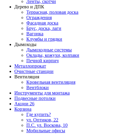
Ленты, скотчи
Дерево и ДПК
Террасная, половая доска
Ограждения
Фасадная доска
Брус, доска, лаги
Вагонка
Клумбы и грядки
Дымоходы
Дымоходные системы
Оклады, кожухи, колпаки
Печной кирпич
Металлопрокат
Очистные станции
Вентиляция
Кровельная вентиляция
Вентблоки
Инструменты для монтажа
Подвесные потолки
Акции
26
Корзина
Где купить?
ул. Оптиков, 22
П.С. ул. Воскова, 10
Мобильные офисы