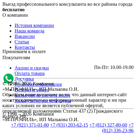
Выезд профессионального консультанта во все районы города
бесплатно
О компании
История компании
Наша команда
Вакансии
Статьи
Контакты
Принимаем к оплате
Покупателям
Пн-Пт: 10.00-19.00
Акции и скидки
Оплата товара
Доставка
© 1998 – 2026 Компания
Правовая информация
«М-ПРОФИЛЬ», ИП Малькова О.И.
Возврат и обмен
Обращаем ваше внимание на то, что данный интернет-сайт
Калькулятор расчета ворот
носит исключительно информационный характер и ни при
Калькулятор расчета сауны
каких условиях не является публичной офертой,
определяемой положениями Статьи 437 (2) Гражданского
© 1998 – 2026 Компания
кодекса РФ.
«М-ПРОФИЛЬ», ИП Малькова О.И.
+7 (921) 371-01-80
+7 (931) 203-62-15
+7 (812) 327-80-60
+7
(812) 336-23-96