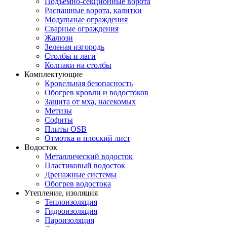
Подъемно-секционные ворота
Распашные ворота, калитки
Модульные ограждения
Сварные ограждения
Жалюзи
Зеленая изгородь
Столбы и лаги
Колпаки на столбы
Комплектующие
Кровельная безопасность
Обогрев кровли и водостоков
Защита от мха, насекомых
Метизы
Софиты
Плиты OSB
Отмотка и плоский лист
Водосток
Металлический водосток
Пластиковый водосток
Дренажные системы
Обогрев водостока
Утепление, изоляция
Теплоизоляция
Гидроизоляция
Пароизоляция