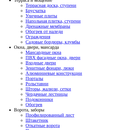
Терраса и мощение
Террасная доска, ступени
Брусчатка
Уличные плиты
Напольная плитка, ступени
Дренажные мембраны
Обогрев от наледи
Ограждения
Садовые бордюры, клумбы
Окна, двери, мансарда
Мансардные окна
ПВХ фасадные окна, двери
Входные двери
Зенитные фонари, люки
Алюминиевые конструкции
Порталы
Рольставни
Шторы, жалюзи, сетки
Чердачные лестницы
Подоконники
Обогрев
Ворота, заборы
Профилированный лист
Штакетник
Откатные ворота