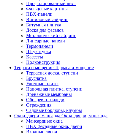
Профилированный лист
Фальцевые картины
ПВХ-панели
Виниловый сайдинг
Битумная плитка
Доска для фасадов
Металлический сайдинг
Линеарные панели
Термопанели
Штукатурка
Кассеты
Подконструкция
Терраса и мощение
Терраса и мощение
Террасная доска, ступени
Брусчатка
Уличные плиты
Напольная плитка, ступени
Дренажные мембраны
Обогрев от наледи
Ограждения
Садовые бордюры, клумбы
Окна, двери, мансарда
Окна, двери, мансарда
Мансардные окна
ПВХ фасадные окна, двери
Входные двери