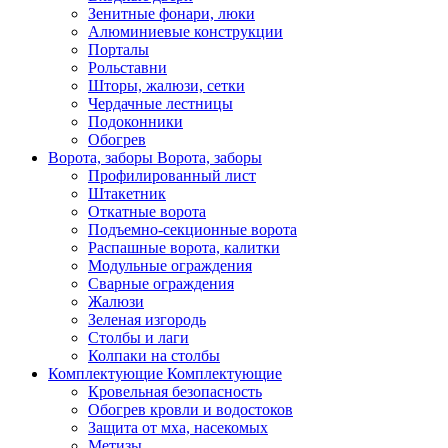
Зенитные фонари, люки
Алюминиевые конструкции
Порталы
Рольставни
Шторы, жалюзи, сетки
Чердачные лестницы
Подоконники
Обогрев
Ворота, заборы
Ворота, заборы
Профилированный лист
Штакетник
Откатные ворота
Подъемно-секционные ворота
Распашные ворота, калитки
Модульные ограждения
Сварные ограждения
Жалюзи
Зеленая изгородь
Столбы и лаги
Колпаки на столбы
Комплектующие
Комплектующие
Кровельная безопасность
Обогрев кровли и водостоков
Защита от мха, насекомых
Метизы