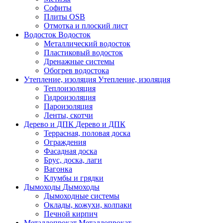
Софиты
Плиты OSB
Отмотка и плоский лист
Водосток
Водосток
Металлический водосток
Пластиковый водосток
Дренажные системы
Обогрев водостока
Утепление, изоляция
Утепление, изоляция
Теплоизоляция
Гидроизоляция
Пароизоляция
Ленты, скотчи
Дерево и ДПК
Дерево и ДПК
Террасная, половая доска
Ограждения
Фасадная доска
Брус, доска, лаги
Вагонка
Клумбы и грядки
Дымоходы
Дымоходы
Дымоходные системы
Оклады, кожухи, колпаки
Печной кирпич
Металлопрокат
Металлопрокат