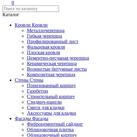
0
Каталог
Кровли
Кровли
Металлочерепица
Гибкая черепица
Профилированный лист
Фальцевая кровля
Плоская кровля
Цементно-песчаная черепица
Керамическая черепица
Волнистые битумные листы
Композитная черепица
Стены
Стены
Поризованный кирпич
Газобетон
Строительный кирпич
Сэндвич-панели
Смеси для кладки
Аксессуары для кладки
Фасады
Фасады
Фиброцементный сайдинг
Облицовочная плитка
Облицовочный кирпич