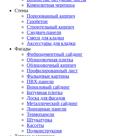
Композитная черепица
Стены
Поризованный кирпич
Газобетон
Строительный кирпич
Сэндвич-панели
Смеси для кладки
Аксессуары для кладки
Фасады
Фиброцементный сайдинг
Облицовочная плитка
Облицовочный кирпич
Профилированный лист
Фальцевые картины
ПВХ-панели
Виниловый сайдинг
Битумная плитка
Доска для фасадов
Металлический сайдинг
Линеарные панели
Термопанели
Штукатурка
Кассеты
Подконструкция