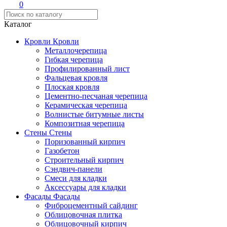
0
Каталог
Кровли
Кровли
Металлочерепица
Гибкая черепица
Профилированный лист
Фальцевая кровля
Плоская кровля
Цементно-песчаная черепица
Керамическая черепица
Волнистые битумные листы
Композитная черепица
Стены
Стены
Поризованный кирпич
Газобетон
Строительный кирпич
Сэндвич-панели
Смеси для кладки
Аксессуары для кладки
Фасады
Фасады
Фиброцементный сайдинг
Облицовочная плитка
Облицовочный кирпич