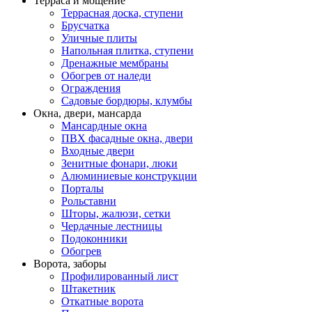
Терраса и мощение
Террасная доска, ступени
Брусчатка
Уличные плиты
Напольная плитка, ступени
Дренажные мембраны
Обогрев от наледи
Ограждения
Садовые бордюры, клумбы
Окна, двери, мансарда
Мансардные окна
ПВХ фасадные окна, двери
Входные двери
Зенитные фонари, люки
Алюминиевые конструкции
Порталы
Рольставни
Шторы, жалюзи, сетки
Чердачные лестницы
Подоконники
Обогрев
Ворота, заборы
Профилированный лист
Штакетник
Откатные ворота