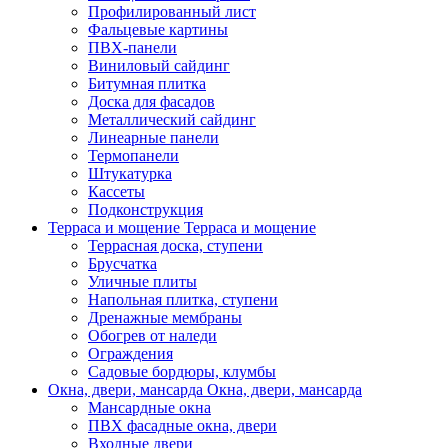
Профилированный лист
Фальцевые картины
ПВХ-панели
Виниловый сайдинг
Битумная плитка
Доска для фасадов
Металлический сайдинг
Линеарные панели
Термопанели
Штукатурка
Кассеты
Подконструкция
Терраса и мощение
Терраса и мощение
Террасная доска, ступени
Брусчатка
Уличные плиты
Напольная плитка, ступени
Дренажные мембраны
Обогрев от наледи
Ограждения
Садовые бордюры, клумбы
Окна, двери, мансарда
Окна, двери, мансарда
Мансардные окна
ПВХ фасадные окна, двери
Входные двери