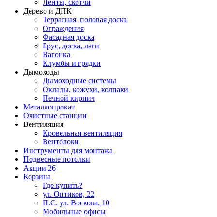
Ленты, скотчи
Дерево и ДПК
Террасная, половая доска
Ограждения
Фасадная доска
Брус, доска, лаги
Вагонка
Клумбы и грядки
Дымоходы
Дымоходные системы
Оклады, кожухи, колпаки
Печной кирпич
Металлопрокат
Очистные станции
Вентиляция
Кровельная вентиляция
Вентблоки
Инструменты для монтажа
Подвесные потолки
Акции
26
Корзина
Где купить?
ул. Оптиков, 22
П.С. ул. Воскова, 10
Мобильные офисы