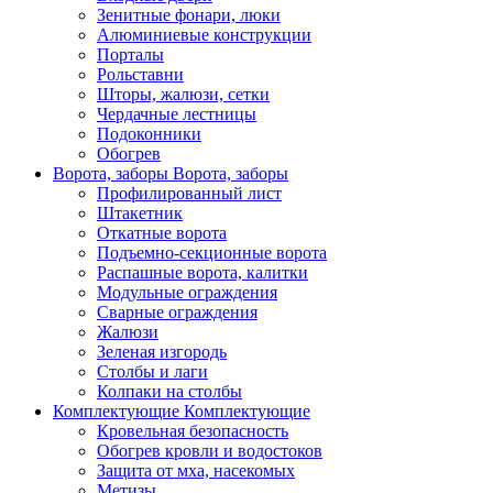
Зенитные фонари, люки
Алюминиевые конструкции
Порталы
Рольставни
Шторы, жалюзи, сетки
Чердачные лестницы
Подоконники
Обогрев
Ворота, заборы
Ворота, заборы
Профилированный лист
Штакетник
Откатные ворота
Подъемно-секционные ворота
Распашные ворота, калитки
Модульные ограждения
Сварные ограждения
Жалюзи
Зеленая изгородь
Столбы и лаги
Колпаки на столбы
Комплектующие
Комплектующие
Кровельная безопасность
Обогрев кровли и водостоков
Защита от мха, насекомых
Метизы