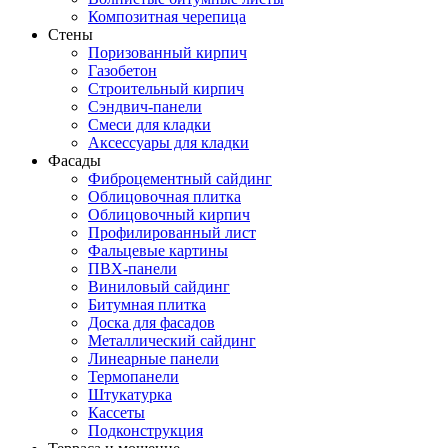
Композитная черепица
Стены
Поризованный кирпич
Газобетон
Строительный кирпич
Сэндвич-панели
Смеси для кладки
Аксессуары для кладки
Фасады
Фиброцементный сайдинг
Облицовочная плитка
Облицовочный кирпич
Профилированный лист
Фальцевые картины
ПВХ-панели
Виниловый сайдинг
Битумная плитка
Доска для фасадов
Металлический сайдинг
Линеарные панели
Термопанели
Штукатурка
Кассеты
Подконструкция