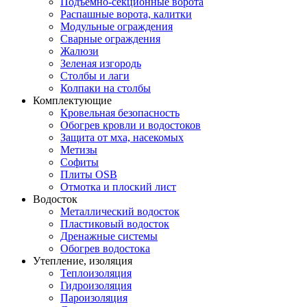
Подъемно-секционные ворота
Распашные ворота, калитки
Модульные ограждения
Сварные ограждения
Жалюзи
Зеленая изгородь
Столбы и лаги
Колпаки на столбы
Комплектующие
Кровельная безопасность
Обогрев кровли и водостоков
Защита от мха, насекомых
Метизы
Софиты
Плиты OSB
Отмотка и плоский лист
Водосток
Металлический водосток
Пластиковый водосток
Дренажные системы
Обогрев водостока
Утепление, изоляция
Теплоизоляция
Гидроизоляция
Пароизоляция