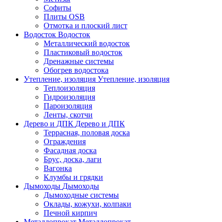
Софиты
Плиты OSB
Отмотка и плоский лист
Водосток
Водосток
Металлический водосток
Пластиковый водосток
Дренажные системы
Обогрев водостока
Утепление, изоляция
Утепление, изоляция
Теплоизоляция
Гидроизоляция
Пароизоляция
Ленты, скотчи
Дерево и ДПК
Дерево и ДПК
Террасная, половая доска
Ограждения
Фасадная доска
Брус, доска, лаги
Вагонка
Клумбы и грядки
Дымоходы
Дымоходы
Дымоходные системы
Оклады, кожухи, колпаки
Печной кирпич
Металлопрокат
Металлопрокат