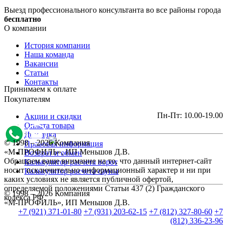
Выезд профессионального консультанта во все районы города
бесплатно
О компании
История компании
Наша команда
Вакансии
Статьи
Контакты
Принимаем к оплате
Покупателям
Пн-Пт: 10.00-19.00
Акции и скидки
Оплата товара
Доставка
© 1998 – 2026 Компания
Правовая информация
«М-ПРОФИЛЬ», ИП Меньшов Д.В.
Возврат и обмен
Обращаем ваше внимание на то, что данный интернет-сайт
Калькулятор расчета ворот
носит исключительно информационный характер и ни при
Калькулятор расчета сауны
каких условиях не является публичной офертой,
определяемой положениями Статьи 437 (2) Гражданского
© 1998 – 2026 Компания
кодекса РФ.
«М-ПРОФИЛЬ», ИП Меньшов Д.В.
+7 (921) 371-01-80
+7 (931) 203-62-15
+7 (812) 327-80-60
+7
(812) 336-23-96