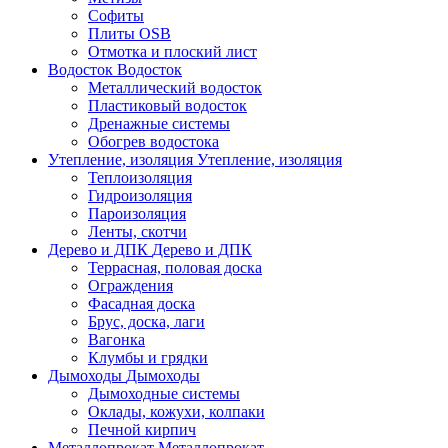
Софиты
Плиты OSB
Отмотка и плоский лист
Водосток
Водосток
Металлический водосток
Пластиковый водосток
Дренажные системы
Обогрев водостока
Утепление, изоляция
Утепление, изоляция
Теплоизоляция
Гидроизоляция
Пароизоляция
Ленты, скотчи
Дерево и ДПК
Дерево и ДПК
Террасная, половая доска
Ограждения
Фасадная доска
Брус, доска, лаги
Вагонка
Клумбы и грядки
Дымоходы
Дымоходы
Дымоходные системы
Оклады, кожухи, колпаки
Печной кирпич
Металлопрокат
Металлопрокат