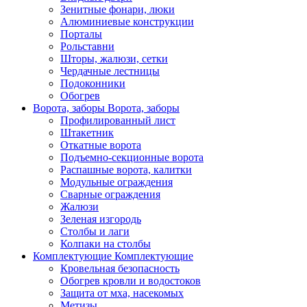
Зенитные фонари, люки
Алюминиевые конструкции
Порталы
Рольставни
Шторы, жалюзи, сетки
Чердачные лестницы
Подоконники
Обогрев
Ворота, заборы
Ворота, заборы
Профилированный лист
Штакетник
Откатные ворота
Подъемно-секционные ворота
Распашные ворота, калитки
Модульные ограждения
Сварные ограждения
Жалюзи
Зеленая изгородь
Столбы и лаги
Колпаки на столбы
Комплектующие
Комплектующие
Кровельная безопасность
Обогрев кровли и водостоков
Защита от мха, насекомых
Метизы