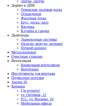
Ленты, скотчи
Дерево и ДПК
Террасная, половая доска
Ограждения
Фасадная доска
Брус, доска, лаги
Вагонка
Клумбы и грядки
Дымоходы
Дымоходные системы
Оклады, кожухи, колпаки
Печной кирпич
Металлопрокат
Очистные станции
Вентиляция
Кровельная вентиляция
Вентблоки
Инструменты для монтажа
Подвесные потолки
Акции
26
Корзина
Где купить?
ул. Оптиков, 22
П.С. ул. Воскова, 10
Мобильные офисы