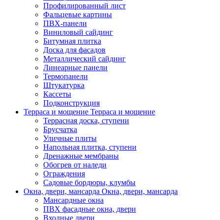
Профилированный лист
Фальцевые картины
ПВХ-панели
Виниловый сайдинг
Битумная плитка
Доска для фасадов
Металлический сайдинг
Линеарные панели
Термопанели
Штукатурка
Кассеты
Подконструкция
Терраса и мощение
Терраса и мощение
Террасная доска, ступени
Брусчатка
Уличные плиты
Напольная плитка, ступени
Дренажные мембраны
Обогрев от наледи
Ограждения
Садовые бордюры, клумбы
Окна, двери, мансарда
Окна, двери, мансарда
Мансардные окна
ПВХ фасадные окна, двери
Входные двери