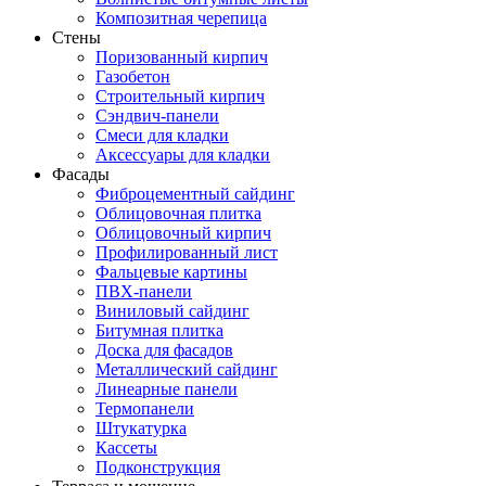
Композитная черепица
Стены
Поризованный кирпич
Газобетон
Строительный кирпич
Сэндвич-панели
Смеси для кладки
Аксессуары для кладки
Фасады
Фиброцементный сайдинг
Облицовочная плитка
Облицовочный кирпич
Профилированный лист
Фальцевые картины
ПВХ-панели
Виниловый сайдинг
Битумная плитка
Доска для фасадов
Металлический сайдинг
Линеарные панели
Термопанели
Штукатурка
Кассеты
Подконструкция