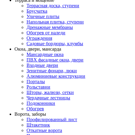
Терраса и мощение
Террасная доска, ступени
Брусчатка
Уличные плиты
Напольная плитка, ступени
Дренажные мембраны
Обогрев от наледи
Ограждения
Садовые бордюры, клумбы
Окна, двери, мансарда
Мансардные окна
ПВХ фасадные окна, двери
Входные двери
Зенитные фонари, люки
Алюминиевые конструкции
Порталы
Рольставни
Шторы, жалюзи, сетки
Чердачные лестницы
Подоконники
Обогрев
Ворота, заборы
Профилированный лист
Штакетник
Откатные ворота