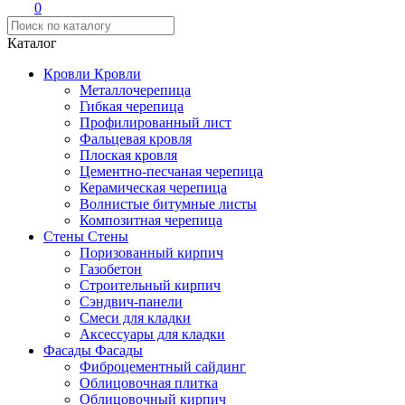
0
Каталог
Кровли
Кровли
Металлочерепица
Гибкая черепица
Профилированный лист
Фальцевая кровля
Плоская кровля
Цементно-песчаная черепица
Керамическая черепица
Волнистые битумные листы
Композитная черепица
Стены
Стены
Поризованный кирпич
Газобетон
Строительный кирпич
Сэндвич-панели
Смеси для кладки
Аксессуары для кладки
Фасады
Фасады
Фиброцементный сайдинг
Облицовочная плитка
Облицовочный кирпич