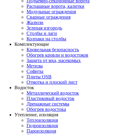
Подъемно-секционные ворота
Распашные ворота, калитки
Модульные ограждения
Сварные ограждения
Жалюзи
Зеленая изгородь
Столбы и лаги
Колпаки на столбы
Комплектующие
Кровельная безопасность
Обогрев кровли и водостоков
Защита от мха, насекомых
Метизы
Софиты
Плиты OSB
Отмотка и плоский лист
Водосток
Металлический водосток
Пластиковый водосток
Дренажные системы
Обогрев водостока
Утепление, изоляция
Теплоизоляция
Гидроизоляция
Пароизоляция