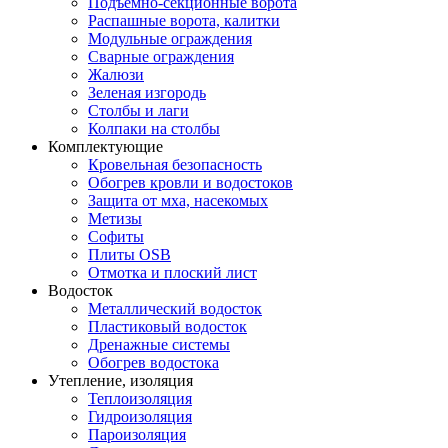
Подъемно-секционные ворота
Распашные ворота, калитки
Модульные ограждения
Сварные ограждения
Жалюзи
Зеленая изгородь
Столбы и лаги
Колпаки на столбы
Комплектующие
Кровельная безопасность
Обогрев кровли и водостоков
Защита от мха, насекомых
Метизы
Софиты
Плиты OSB
Отмотка и плоский лист
Водосток
Металлический водосток
Пластиковый водосток
Дренажные системы
Обогрев водостока
Утепление, изоляция
Теплоизоляция
Гидроизоляция
Пароизоляция