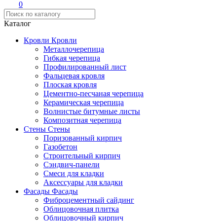
0
Каталог
Кровли
Кровли
Металлочерепица
Гибкая черепица
Профилированный лист
Фальцевая кровля
Плоская кровля
Цементно-песчаная черепица
Керамическая черепица
Волнистые битумные листы
Композитная черепица
Стены
Стены
Поризованный кирпич
Газобетон
Строительный кирпич
Сэндвич-панели
Смеси для кладки
Аксессуары для кладки
Фасады
Фасады
Фиброцементный сайдинг
Облицовочная плитка
Облицовочный кирпич