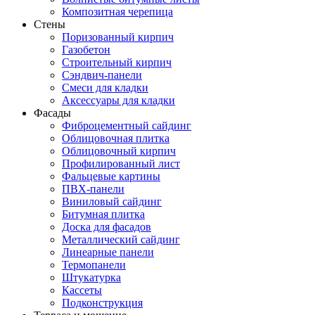
Композитная черепица
Стены
Поризованный кирпич
Газобетон
Строительный кирпич
Сэндвич-панели
Смеси для кладки
Аксессуары для кладки
Фасады
Фиброцементный сайдинг
Облицовочная плитка
Облицовочный кирпич
Профилированный лист
Фальцевые картины
ПВХ-панели
Виниловый сайдинг
Битумная плитка
Доска для фасадов
Металлический сайдинг
Линеарные панели
Термопанели
Штукатурка
Кассеты
Подконструкция