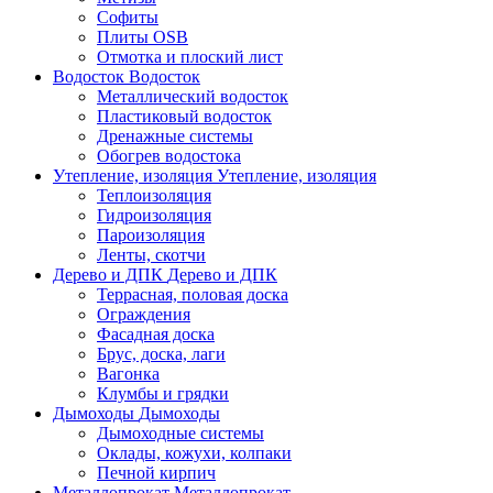
Софиты
Плиты OSB
Отмотка и плоский лист
Водосток
Водосток
Металлический водосток
Пластиковый водосток
Дренажные системы
Обогрев водостока
Утепление, изоляция
Утепление, изоляция
Теплоизоляция
Гидроизоляция
Пароизоляция
Ленты, скотчи
Дерево и ДПК
Дерево и ДПК
Террасная, половая доска
Ограждения
Фасадная доска
Брус, доска, лаги
Вагонка
Клумбы и грядки
Дымоходы
Дымоходы
Дымоходные системы
Оклады, кожухи, колпаки
Печной кирпич
Металлопрокат
Металлопрокат