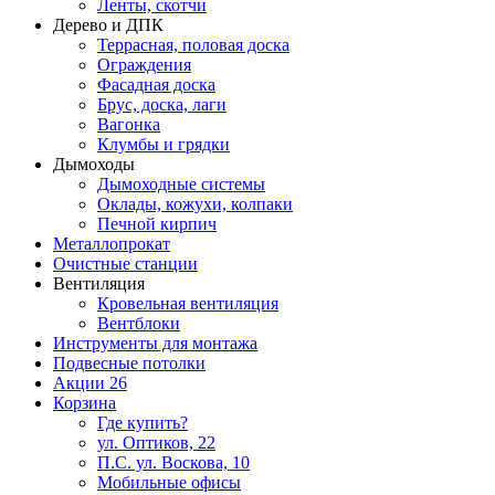
Ленты, скотчи
Дерево и ДПК
Террасная, половая доска
Ограждения
Фасадная доска
Брус, доска, лаги
Вагонка
Клумбы и грядки
Дымоходы
Дымоходные системы
Оклады, кожухи, колпаки
Печной кирпич
Металлопрокат
Очистные станции
Вентиляция
Кровельная вентиляция
Вентблоки
Инструменты для монтажа
Подвесные потолки
Акции
26
Корзина
Где купить?
ул. Оптиков, 22
П.С. ул. Воскова, 10
Мобильные офисы