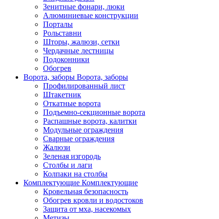
Зенитные фонари, люки
Алюминиевые конструкции
Порталы
Рольставни
Шторы, жалюзи, сетки
Чердачные лестницы
Подоконники
Обогрев
Ворота, заборы
Ворота, заборы
Профилированный лист
Штакетник
Откатные ворота
Подъемно-секционные ворота
Распашные ворота, калитки
Модульные ограждения
Сварные ограждения
Жалюзи
Зеленая изгородь
Столбы и лаги
Колпаки на столбы
Комплектующие
Комплектующие
Кровельная безопасность
Обогрев кровли и водостоков
Защита от мха, насекомых
Метизы