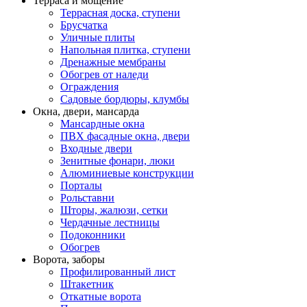
Терраса и мощение
Террасная доска, ступени
Брусчатка
Уличные плиты
Напольная плитка, ступени
Дренажные мембраны
Обогрев от наледи
Ограждения
Садовые бордюры, клумбы
Окна, двери, мансарда
Мансардные окна
ПВХ фасадные окна, двери
Входные двери
Зенитные фонари, люки
Алюминиевые конструкции
Порталы
Рольставни
Шторы, жалюзи, сетки
Чердачные лестницы
Подоконники
Обогрев
Ворота, заборы
Профилированный лист
Штакетник
Откатные ворота