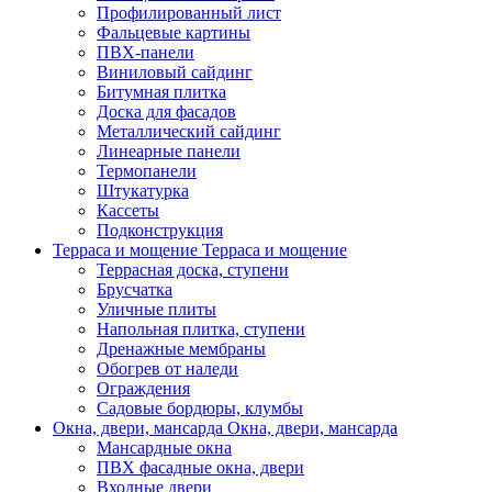
Профилированный лист
Фальцевые картины
ПВХ-панели
Виниловый сайдинг
Битумная плитка
Доска для фасадов
Металлический сайдинг
Линеарные панели
Термопанели
Штукатурка
Кассеты
Подконструкция
Терраса и мощение
Терраса и мощение
Террасная доска, ступени
Брусчатка
Уличные плиты
Напольная плитка, ступени
Дренажные мембраны
Обогрев от наледи
Ограждения
Садовые бордюры, клумбы
Окна, двери, мансарда
Окна, двери, мансарда
Мансардные окна
ПВХ фасадные окна, двери
Входные двери