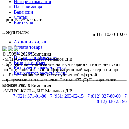
История компании
Наша команда
Вакансии
Статьи
Принимаем к оплате
Контакты
Покупателям
Пн-Пт: 10.00-19.00
Акции и скидки
Оплата товара
Доставка
© 1998 – 2026 Компания
Правовая информация
«М-ПРОФИЛЬ», ИП Меньшов Д.В.
Возврат и обмен
Обращаем ваше внимание на то, что данный интернет-сайт
Калькулятор расчета ворот
носит исключительно информационный характер и ни при
Калькулятор расчета сауны
каких условиях не является публичной офертой,
определяемой положениями Статьи 437 (2) Гражданского
кодекса РФ.
© 1998 – 2026 Компания
«М-ПРОФИЛЬ», ИП Меньшов Д.В.
+7 (921) 371-01-80
+7 (931) 203-62-15
+7 (812) 327-80-60
+7
(812) 336-23-96