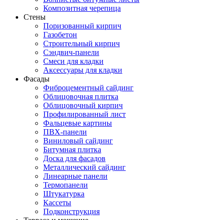
Композитная черепица
Стены
Поризованный кирпич
Газобетон
Строительный кирпич
Сэндвич-панели
Смеси для кладки
Аксессуары для кладки
Фасады
Фиброцементный сайдинг
Облицовочная плитка
Облицовочный кирпич
Профилированный лист
Фальцевые картины
ПВХ-панели
Виниловый сайдинг
Битумная плитка
Доска для фасадов
Металлический сайдинг
Линеарные панели
Термопанели
Штукатурка
Кассеты
Подконструкция