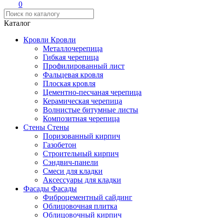
0
Каталог
Кровли
Кровли
Металлочерепица
Гибкая черепица
Профилированный лист
Фальцевая кровля
Плоская кровля
Цементно-песчаная черепица
Керамическая черепица
Волнистые битумные листы
Композитная черепица
Стены
Стены
Поризованный кирпич
Газобетон
Строительный кирпич
Сэндвич-панели
Смеси для кладки
Аксессуары для кладки
Фасады
Фасады
Фиброцементный сайдинг
Облицовочная плитка
Облицовочный кирпич