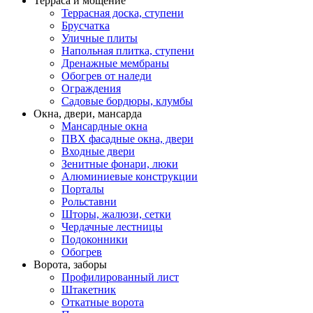
Терраса и мощение
Террасная доска, ступени
Брусчатка
Уличные плиты
Напольная плитка, ступени
Дренажные мембраны
Обогрев от наледи
Ограждения
Садовые бордюры, клумбы
Окна, двери, мансарда
Мансардные окна
ПВХ фасадные окна, двери
Входные двери
Зенитные фонари, люки
Алюминиевые конструкции
Порталы
Рольставни
Шторы, жалюзи, сетки
Чердачные лестницы
Подоконники
Обогрев
Ворота, заборы
Профилированный лист
Штакетник
Откатные ворота