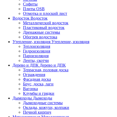
Софиты
Плиты OSB
Отмотка и плоский лист
Водосток
Водосток
Металлический водосток
Пластиковый водосток
Дренажные системы
Обогрев водостока
Утепление, изоляция
Утепление, изоляция
Теплоизоляция
Гидроизоляция
Пароизоляция
Ленты, скотчи
Дерево и ДПК
Дерево и ДПК
Террасная, половая доска
Ограждения
Фасадная доска
Брус, доска, лаги
Вагонка
Клумбы и грядки
Дымоходы
Дымоходы
Дымоходные системы
Оклады, кожухи, колпаки
Печной кирпич
Металлопрокат
Металлопрокат