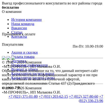
Выезд профессионального консультанта во все районы города
бесплатно
О компании
История компании
Наша команда
Вакансии
Статьи
Принимаем к оплате
Контакты
Покупателям
Пн-Пт: 10.00-19.00
Акции и скидки
Оплата товара
Доставка
© 1998 – 2026 Компания
Правовая информация
«М-ПРОФИЛЬ», ИП Малькова О.И.
Возврат и обмен
Обращаем ваше внимание на то, что данный интернет-сайт
Калькулятор расчета ворот
носит исключительно информационный характер и ни при
Калькулятор расчета сауны
каких условиях не является публичной офертой,
определяемой положениями Статьи 437 (2) Гражданского
кодекса РФ.
© 1998 – 2026 Компания
«М-ПРОФИЛЬ», ИП Малькова О.И.
+7 (921) 371-01-80
+7 (931) 203-62-15
+7 (812) 327-80-60
+7
(812) 336-23-96