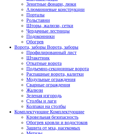
Зенитные фонари, люки
Алюминиевые конструкции
Порталы
Рольставни
Шторы, жалюзи, сетки
Чердачные лестницы
Подоконники
Обогрев
Ворота, заборы
Ворота, заборы
Профилированный лист
Штакетник
Откатные ворота
Подъемно-секционные ворота
Распашные ворота, калитки
Модульные ограждения
Сварные ограждения
Жалюзи
Зеленая изгородь
Столбы и лаги
Колпаки на столбы
Комплектующие
Комплектующие
Кровельная безопасность
Обогрев кровли и водостоков
Защита от мха, насекомых
Метизы