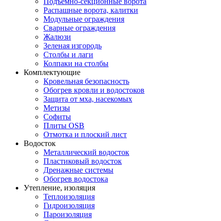
Подъемно-секционные ворота
Распашные ворота, калитки
Модульные ограждения
Сварные ограждения
Жалюзи
Зеленая изгородь
Столбы и лаги
Колпаки на столбы
Комплектующие
Кровельная безопасность
Обогрев кровли и водостоков
Защита от мха, насекомых
Метизы
Софиты
Плиты OSB
Отмотка и плоский лист
Водосток
Металлический водосток
Пластиковый водосток
Дренажные системы
Обогрев водостока
Утепление, изоляция
Теплоизоляция
Гидроизоляция
Пароизоляция