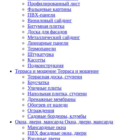
Профилированный лист
Фальцевые картины
ПВХ-панели
Виниловый сайдинг
Битумная плитка
Доска для фасадов
Металлический сайдинг
Линеарные панели
Термопанели
Штукатурка
Кассеты
Подконструкция
Терраса и мощение
Терраса и мощение
Террасная доска, ступени
Брусчатка
Уличные плиты
Напольная плитка, ступени
Дренажные мембраны
Обогрев от наледи
Ограждения
Садовые бордюры, клумбы
Окна, двери, мансарда
Окна, двери, мансарда
Мансардные окна
ПВХ фасадные окна, двери
Входные двери