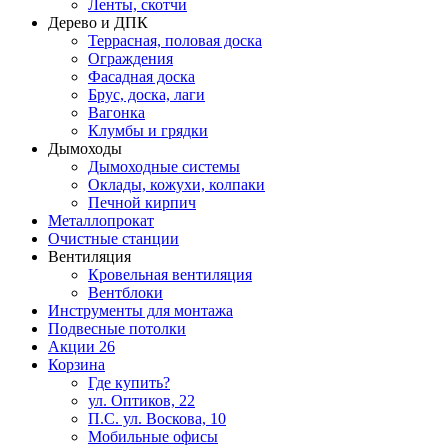
Ленты, скотчи
Дерево и ДПК
Террасная, половая доска
Ограждения
Фасадная доска
Брус, доска, лаги
Вагонка
Клумбы и грядки
Дымоходы
Дымоходные системы
Оклады, кожухи, колпаки
Печной кирпич
Металлопрокат
Очистные станции
Вентиляция
Кровельная вентиляция
Вентблоки
Инструменты для монтажа
Подвесные потолки
Акции
26
Корзина
Где купить?
ул. Оптиков, 22
П.С. ул. Воскова, 10
Мобильные офисы