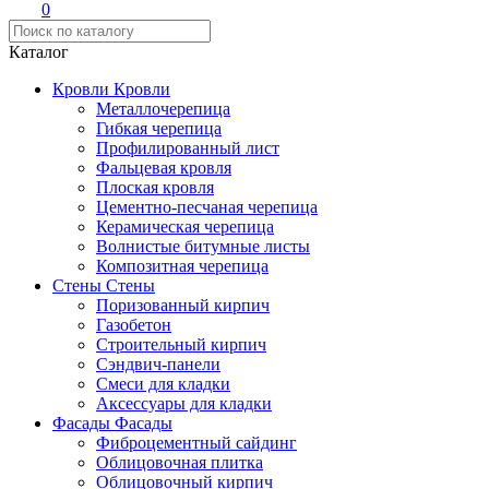
0
Каталог
Кровли
Кровли
Металлочерепица
Гибкая черепица
Профилированный лист
Фальцевая кровля
Плоская кровля
Цементно-песчаная черепица
Керамическая черепица
Волнистые битумные листы
Композитная черепица
Стены
Стены
Поризованный кирпич
Газобетон
Строительный кирпич
Сэндвич-панели
Смеси для кладки
Аксессуары для кладки
Фасады
Фасады
Фиброцементный сайдинг
Облицовочная плитка
Облицовочный кирпич