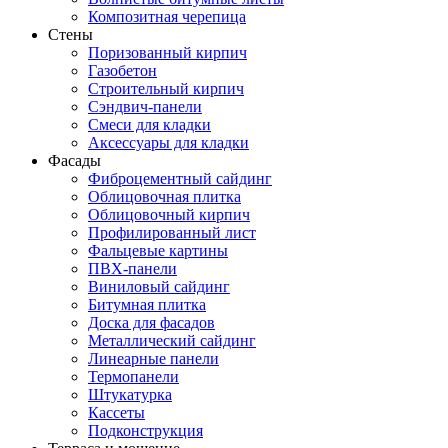
Композитная черепица
Стены
Поризованный кирпич
Газобетон
Строительный кирпич
Сэндвич-панели
Смеси для кладки
Аксессуары для кладки
Фасады
Фиброцементный сайдинг
Облицовочная плитка
Облицовочный кирпич
Профилированный лист
Фальцевые картины
ПВХ-панели
Виниловый сайдинг
Битумная плитка
Доска для фасадов
Металлический сайдинг
Линеарные панели
Термопанели
Штукатурка
Кассеты
Подконструкция