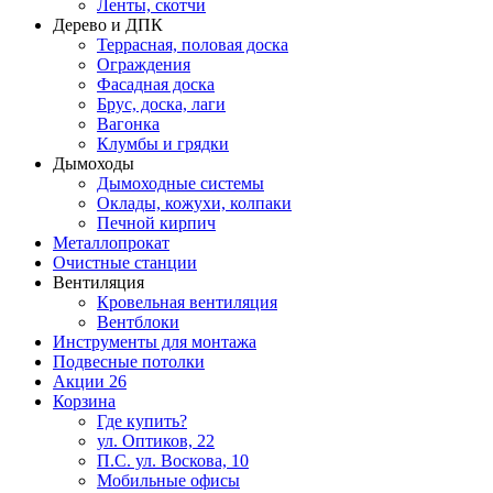
Ленты, скотчи
Дерево и ДПК
Террасная, половая доска
Ограждения
Фасадная доска
Брус, доска, лаги
Вагонка
Клумбы и грядки
Дымоходы
Дымоходные системы
Оклады, кожухи, колпаки
Печной кирпич
Металлопрокат
Очистные станции
Вентиляция
Кровельная вентиляция
Вентблоки
Инструменты для монтажа
Подвесные потолки
Акции
26
Корзина
Где купить?
ул. Оптиков, 22
П.С. ул. Воскова, 10
Мобильные офисы