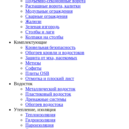
Подъемно-секционные ворота
Распашные ворота, калитки
Модульные ограждения
Сварные ограждения
Жалюзи
Зеленая изгородь
Столбы и лаги
Колпаки на столбы
Комплектующие
Кровельная безопасность
Обогрев кровли и водостоков
Защита от мха, насекомых
Метизы
Софиты
Плиты OSB
Отмотка и плоский лист
Водосток
Металлический водосток
Пластиковый водосток
Дренажные системы
Обогрев водостока
Утепление, изоляция
Теплоизоляция
Гидроизоляция
Пароизоляция