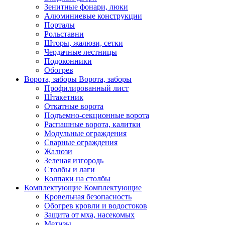
Зенитные фонари, люки
Алюминиевые конструкции
Порталы
Рольставни
Шторы, жалюзи, сетки
Чердачные лестницы
Подоконники
Обогрев
Ворота, заборы
Ворота, заборы
Профилированный лист
Штакетник
Откатные ворота
Подъемно-секционные ворота
Распашные ворота, калитки
Модульные ограждения
Сварные ограждения
Жалюзи
Зеленая изгородь
Столбы и лаги
Колпаки на столбы
Комплектующие
Комплектующие
Кровельная безопасность
Обогрев кровли и водостоков
Защита от мха, насекомых
Метизы