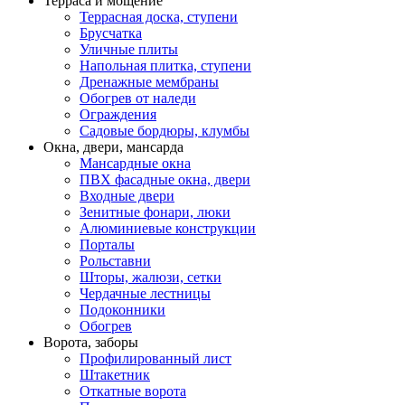
Терраса и мощение
Террасная доска, ступени
Брусчатка
Уличные плиты
Напольная плитка, ступени
Дренажные мембраны
Обогрев от наледи
Ограждения
Садовые бордюры, клумбы
Окна, двери, мансарда
Мансардные окна
ПВХ фасадные окна, двери
Входные двери
Зенитные фонари, люки
Алюминиевые конструкции
Порталы
Рольставни
Шторы, жалюзи, сетки
Чердачные лестницы
Подоконники
Обогрев
Ворота, заборы
Профилированный лист
Штакетник
Откатные ворота