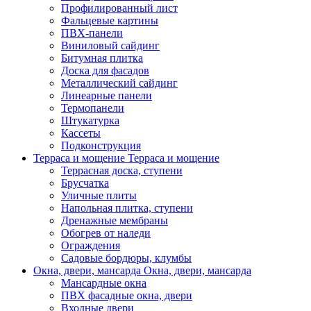
Профилированный лист
Фальцевые картины
ПВХ-панели
Виниловый сайдинг
Битумная плитка
Доска для фасадов
Металлический сайдинг
Линеарные панели
Термопанели
Штукатурка
Кассеты
Подконструкция
Терраса и мощение
Терраса и мощение
Террасная доска, ступени
Брусчатка
Уличные плиты
Напольная плитка, ступени
Дренажные мембраны
Обогрев от наледи
Ограждения
Садовые бордюры, клумбы
Окна, двери, мансарда
Окна, двери, мансарда
Мансардные окна
ПВХ фасадные окна, двери
Входные двери