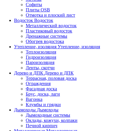
Софиты
Плиты OSB
Отмотка и плоский лист
Водосток
Водосток
Металлический водосток
Пластиковый водосток
Дренажные системы
Обогрев водостока
Утепление, изоляция
Утепление, изоляция
Теплоизоляция
Гидроизоляция
Пароизоляция
Ленты, скотчи
Дерево и ДПК
Дерево и ДПК
Террасная, половая доска
Ограждения
Фасадная доска
Брус, доска, лаги
Вагонка
Клумбы и грядки
Дымоходы
Дымоходы
Дымоходные системы
Оклады, кожухи, колпаки
Печной кирпич
Металлопрокат
Металлопрокат